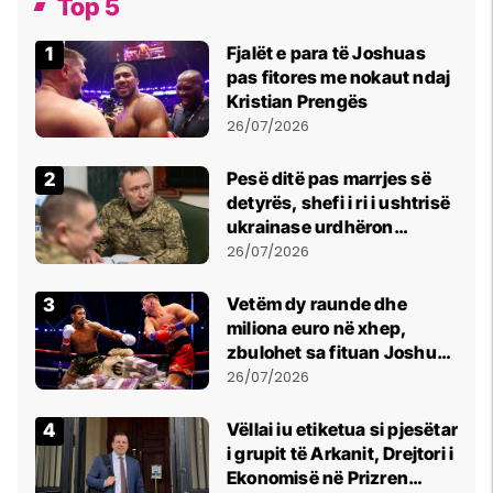
Top 5
Fjalët e para të Joshuas
pas fitores me nokaut ndaj
Kristian Prengës
26/07/2026
Pesë ditë pas marrjes së
detyrës, shefi i ri i ushtrisë
ukrainase urdhëron
kontroll të madh
26/07/2026
Vetëm dy raunde dhe
miliona euro në xhep,
zbulohet sa fituan Joshua
e Prenga
26/07/2026
Vëllai iu etiketua si pjesëtar
i grupit të Arkanit, Drejtori i
Ekonomisë në Prizren