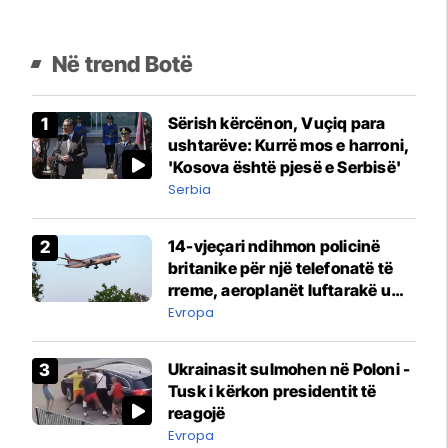
Në trend Botë
Sërish kërcënon, Vuçiq para
ushtarëve: Kurrë mos e harroni,
'Kosova është pjesë e Serbisë'
Serbia
14-vjeçari ndihmon policinë
britanike për një telefonatë të
rreme, aeroplanët luftarakë u
ngritën në ajër për të
Evropa
interceptuar fluturaken e Qatar
Airways që po shkonte drejt
Ukrainasit sulmohen në Poloni -
Mançesterit
Tusk i kërkon presidentit të
reagojë
Evropa