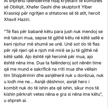
Ai shprehu falënderime ndaj kryetarit të komunës
së Obiliqit, Xhafer Gashi dhe skulptorit Ylber
Krasniqi për ngritjen e shtatores së të atit, heroit
Xhavit Haziri.
“Të flas për babanë këtu para jush nuk mendoj se
më takon mua, sepse të gjithë këtu në këtë sallë e
keni njohur më shumë se unë. Unë sot do të flas
për një njeri që e njoh më mirë se ju të gjithë në
këtë sallë. Ajo është një heroinë për mua, ajo
është nëna ime. Dua ta falënderoj sot nënën time
që me mund e sakrificë na rriti mua dhe vëllain
tim Shqipërimin dhe asnjëherë nuk u dorëzua, nuk
u lodh me ne... Asnjë dëshmor, asnjë hero i
kombit nuk do të ishin ata që ishin, sikur mos të
kishin përkrah vetes nëna e gra si nëna ime këtu”,
u shpreh ai.