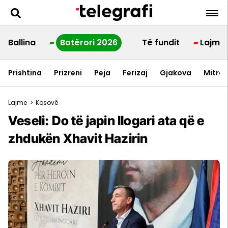
Ballina
Botërori 2026
Të fundit
Lajme
Prishtina
Prizreni
Peja
Ferizaj
Gjakova
Mitrov
Lajme
>
Kosovë
Veseli: Do të japin llogari ata që e
zhdukën Xhavit Hazirin