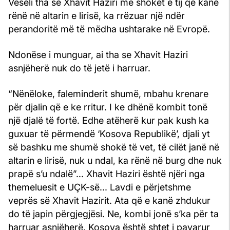
Veseli tha se Xhavit Haziri me shokët e tij që kanë
rënë në altarin e lirisë, ka rrëzuar një ndër
perandoritë më të mëdha ushtarake në Evropë.
Ndonëse i munguar, ai tha se Xhavit Haziri
asnjëherë nuk do të jetë i harruar.
“Nënëloke, faleminderit shumë, mbahu krenare
për djalin që e ke rritur. I ke dhënë kombit tonë
një djalë të fortë. Edhe atëherë kur pak kush ka
guxuar të përmendë ‘Kosova Republikë’, djali yt
së bashku me shumë shokë të vet, të cilët janë në
altarin e lirisë, nuk u ndal, ka rënë në burg dhe nuk
prapë s’u ndalë”... Xhavit Haziri është njëri nga
themeluesit e UÇK-së... Lavdi e përjetshme
veprës së Xhavit Hazirit. Ata që e kanë zhdukur
do të japin përgjegjësi. Ne, kombi jonë s’ka për ta
harruar asnjëherë. Kosova është shtet i pavarur