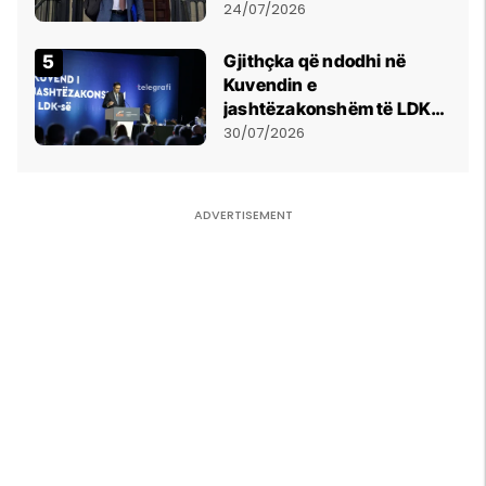
mohon pretendimet
24/07/2026
Gjithçka që ndodhi në
Kuvendin e
jashtëzakonshëm të LDK-
së
30/07/2026