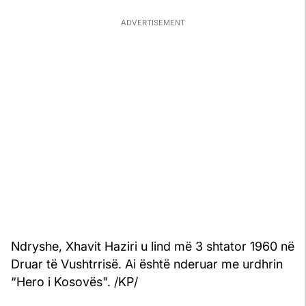
Ndryshe, Xhavit Haziri u lind më 3 shtator 1960 në
Druar të Vushtrrisë. Ai është nderuar me urdhrin
“Hero i Kosovës". /KP/