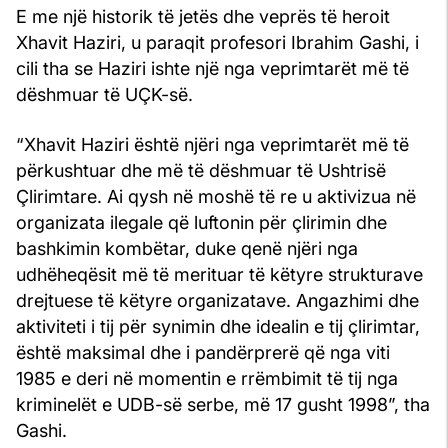
E me një historik të jetës dhe veprës të heroit
Xhavit Haziri, u paraqit profesori Ibrahim Gashi, i
cili tha se Haziri ishte një nga veprimtarët më të
dëshmuar të UÇK-së.
“Xhavit Haziri është njëri nga veprimtarët më të
përkushtuar dhe më të dëshmuar të Ushtrisë
Çlirimtare. Ai qysh në moshë të re u aktivizua në
organizata ilegale që luftonin për çlirimin dhe
bashkimin kombëtar, duke qenë njëri nga
udhëheqësit më të merituar të këtyre strukturave
drejtuese të këtyre organizatave. Angazhimi dhe
aktiviteti i tij për synimin dhe idealin e tij çlirimtar,
është maksimal dhe i pandërprerë që nga viti
1985 e deri në momentin e rrëmbimit të tij nga
kriminelët e UDB-së serbe, më 17 gusht 1998”, tha
Gashi.