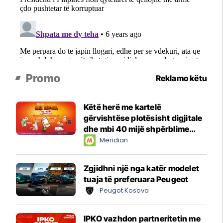
Promo
Reklamo këtu
Këtë herë me kartelë
gërvishtëse plotësisht digjitale
dhe mbi 40 mijë shpërblime
instant!
Meridian
Zgjidhni një nga katër modelet
tuaja të preferuara Peugeot
Peugot Kosova
IPKO vazhdon partneritetin me