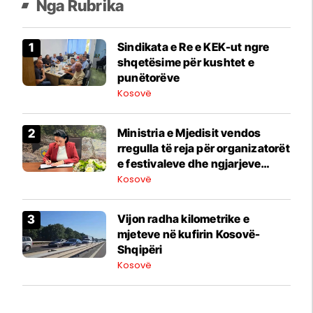
Nga Rubrika
Sindikata e Re e KEK-ut ngre
shqetësime për kushtet e
punëtorëve
Kosovë
Ministria e Mjedisit vendos
rregulla të reja për organizatorët
e festivaleve dhe ngjarjeve
publike
Kosovë
​Vijon radha kilometrike e
mjeteve në kufirin Kosovë-
Shqipëri
Kosovë