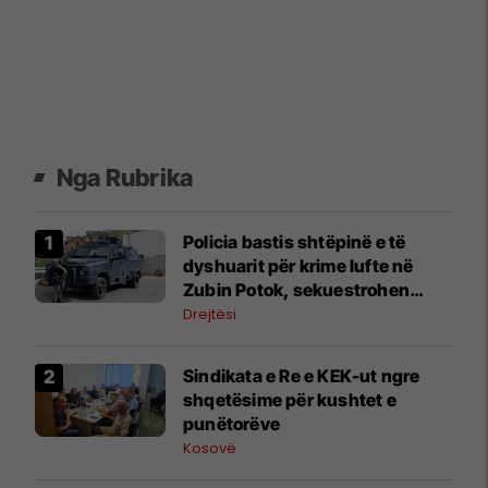
Nga Rubrika
Policia bastis shtëpinë e të
dyshuarit për krime lufte në
Zubin Potok, sekuestrohen
prova
Drejtësi
Sindikata e Re e KEK-ut ngre
shqetësime për kushtet e
punëtorëve
Kosovë