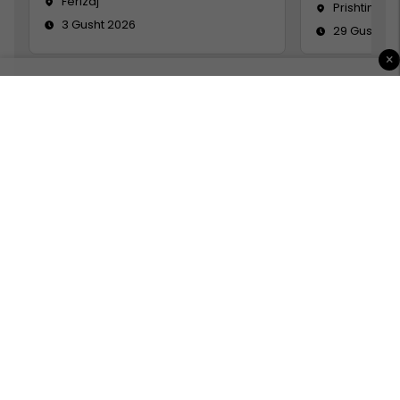
Ferizaj
Prishtinë
3 Gusht 2026
29 Gusht 2
×