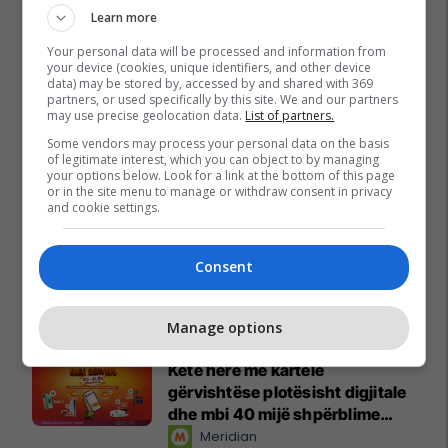
Learn more
Your personal data will be processed and information from
your device (cookies, unique identifiers, and other device
data) may be stored by, accessed by and shared with 369
partners, or used specifically by this site. We and our partners
may use precise geolocation data.
List of partners.
Some vendors may process your personal data on the basis
of legitimate interest, which you can object to by managing
your options below. Look for a link at the bottom of this page
or in the site menu to manage or withdraw consent in privacy
and cookie settings.
Consent
Promo
Reklamo këtu
Manage options
Këtë herë me kartelë
gërvishtëse plotësisht digjitale
dhe mbi 40 mijë shpërblime
instant!
Meridian