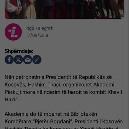
Nga
Telegrafi
17/09/2019
Nën patronatin e Presidentit të Republikës së
Kosovës, Hashim Thaçi, organizohet Akademi
Përkujtimore në nderim të heroit të kombit Xhavit
Haziri.
Akademia do të mbahet në Bibliotekën
Kombëtare “Pjetër Bogdani”. Presidenti i Kosovës
Hashim Thaçi e ka konsideruar Xhavit Hazirin si