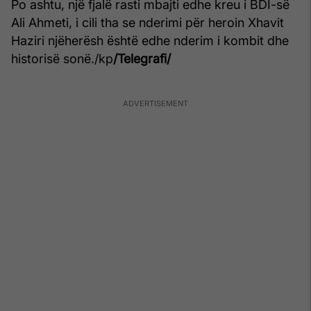
Po ashtu, një fjalë rasti mbajti edhe kreu i BDI-së
Ali Ahmeti, i cili tha se nderimi për heroin Xhavit
Haziri njëherësh është edhe nderim i kombit dhe
historisë sonë./kp
/Telegrafi/