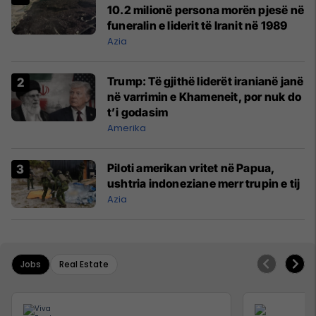
10.2 milionë persona morën pjesë në
funeralin e liderit të Iranit në 1989
Azia
Trump: Të gjithë liderët iranianë janë
në varrimin e Khameneit, por nuk do
t’i godasim
Amerika
Piloti amerikan vritet në Papua,
ushtria indoneziane merr trupin e tij
Azia
Jobs
Real Estate