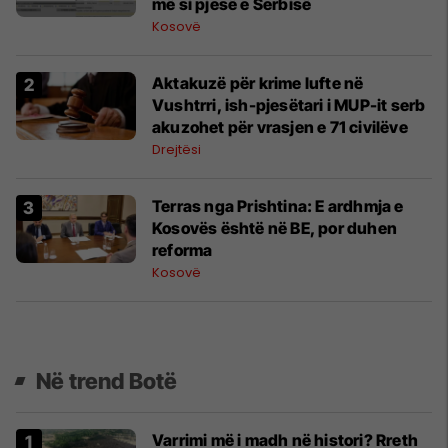
më si pjesë e Serbisë
Kosovë
Aktakuzë për krime lufte në
Vushtrri, ish-pjesëtari i MUP-it serb
akuzohet për vrasjen e 71 civilëve
Drejtësi
Terras nga Prishtina: E ardhmja e
Kosovës është në BE, por duhen
reforma
Kosovë
Në trend Botë
Varrimi më i madh në histori? Rreth