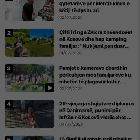
qytetarëve për identifikimin e
këtij të dyshuari
02/07/2026
Çifti i ri nga Zvicra zhvendoset
në Kosovë dhe hap kamping
familjar: "Nuk jemi penduar
asnjë ditë"
01/07/2026
Pamjet e kamerave zbardhin
përleshjen mes familjarëve ku
mbetën të plagosur katër
persona
02/07/2026
25-vjeçarja shqiptare diplomon
në Danimarkë, punimi për
luftën në Kosovë vlerësohet me
notën më të lartë
04/07/2026
16 fëmijë të mbajtur të mbyllur