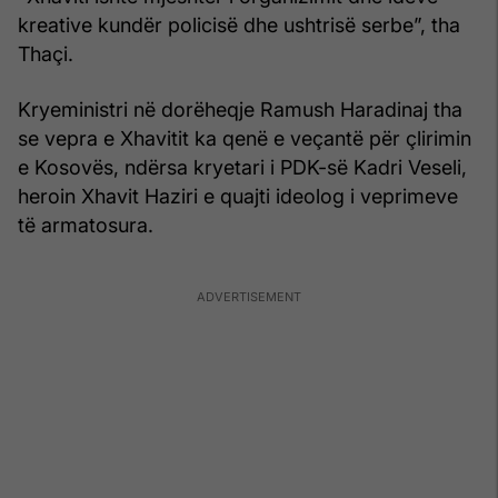
kreative kundër policisë dhe ushtrisë serbe”, tha
Thaçi.
Kryeministri në dorëheqje Ramush Haradinaj tha
se vepra e Xhavitit ka qenë e veçantë për çlirimin
e Kosovës, ndërsa kryetari i PDK-së Kadri Veseli,
heroin Xhavit Haziri e quajti ideolog i veprimeve
të armatosura.