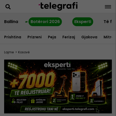
Ballina
Botërori 2026
Eksperti
Të fu
Prishtina
Prizreni
Peja
Ferizaj
Gjakova
Mitrov
Lajme
>
Kosovë