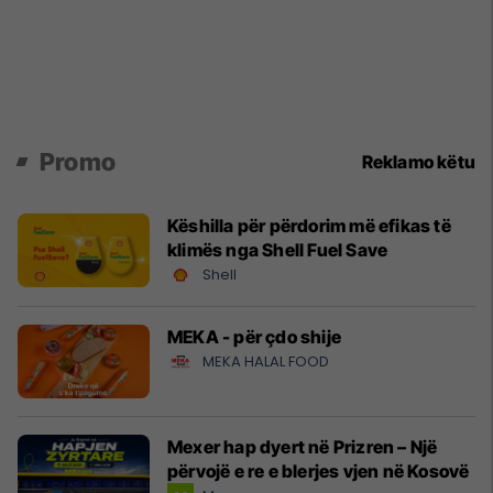
Promo
Reklamo këtu
Këshilla për përdorim më efikas të
klimës nga Shell Fuel Save
Shell
MEKA - për çdo shije
MEKA HALAL FOOD
Mexer hap dyert në Prizren – Një
përvojë e re e blerjes vjen në Kosovë