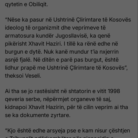
qytetin e Obiliqit.
“Nëse ka pasur në Ushtrinë Çlirimtare të Kosovës
ideolog të organizmit dhe veprimeve të
armatosura kundër Jugosllavisë, ka qenë
pikërisht Xhavit Haziri. I tillë ka rënë edhe në
burgun e dytë. Nuk kanë mundur t’ia nxjerrin
asnjë fjalë. Në ditën e parë pas burgut, është
lidhur prapë me Ushtrinë Çlirimtare të Kosovës”,
theksoi Veseli.
Ai tha se jo rastësisht në shtatorin e vitit 1998
qeveria serbe, nëpërmjet organeve të saj,
kidnapoi Xhavit Hazirin, për të cilin veprim ai tha
se ka dokumente zyrtare.
“Kjo është edhe arsyeja pse e kam nisur çështjen