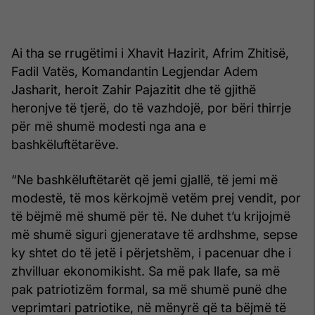
Ai tha se rrugëtimi i Xhavit Hazirit, Afrim Zhitisë,
Fadil Vatës, Komandantin Legjendar Adem
Jasharit, heroit Zahir Pajazitit dhe të gjithë
heronjve të tjerë, do të vazhdojë, por bëri thirrje
për më shumë modesti nga ana e
bashkëluftëtarëve.
“Ne bashkëluftëtarët që jemi gjallë, të jemi më
modestë, të mos kërkojmë vetëm prej vendit, por
të bëjmë më shumë për të. Ne duhet t’u krijojmë
më shumë siguri gjeneratave të ardhshme, sepse
ky shtet do të jetë i përjetshëm, i pacenuar dhe i
zhvilluar ekonomikisht. Sa më pak llafe, sa më
pak patriotizëm formal, sa më shumë punë dhe
veprimtari patriotike, në mënyrë që ta bëjmë të