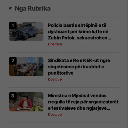
Nga Rubrika
Policia bastis shtëpinë e të
dyshuarit për krime lufte në
Zubin Potok, sekuestrohen
prova
Drejtësi
Sindikata e Re e KEK-ut ngre
shqetësime për kushtet e
punëtorëve
Kosovë
Ministria e Mjedisit vendos
rregulla të reja për organizatorët
e festivaleve dhe ngjarjeve
publike
Kosovë