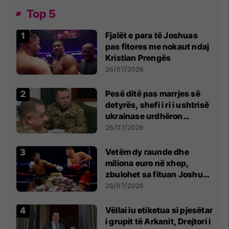
Top 5
Fjalët e para të Joshuas
pas fitores me nokaut ndaj
Kristian Prengës
26/07/2026
Pesë ditë pas marrjes së
detyrës, shefi i ri i ushtrisë
ukrainase urdhëron
kontroll të madh
26/07/2026
Vetëm dy raunde dhe
miliona euro në xhep,
zbulohet sa fituan Joshua
e Prenga
26/07/2026
Vëllai iu etiketua si pjesëtar
i grupit të Arkanit, Drejtori i