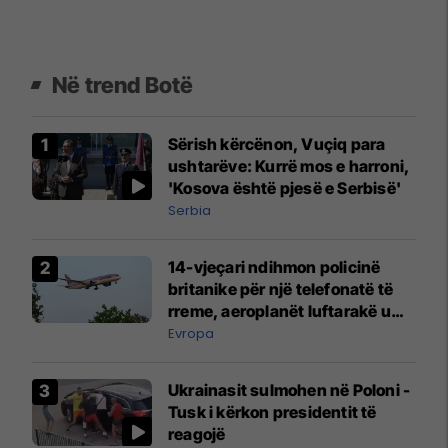
Në trend Botë
Sërish kërcënon, Vuçiq para
ushtarëve: Kurrë mos e harroni,
'Kosova është pjesë e Serbisë'
Serbia
14-vjeçari ndihmon policinë
britanike për një telefonatë të
rreme, aeroplanët luftarakë u
ngritën në ajër për të
Evropa
interceptuar fluturaken e Qatar
Airways që po shkonte drejt
Ukrainasit sulmohen në Poloni -
Mançesterit
Tusk i kërkon presidentit të
reagojë