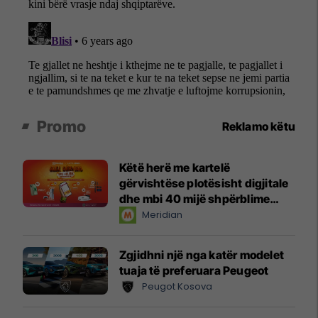
Promo
Reklamo këtu
Këtë herë me kartelë
gërvishtëse plotësisht digjitale
dhe mbi 40 mijë shpërblime
instant!
Meridian
Zgjidhni një nga katër modelet
tuaja të preferuara Peugeot
Peugot Kosova