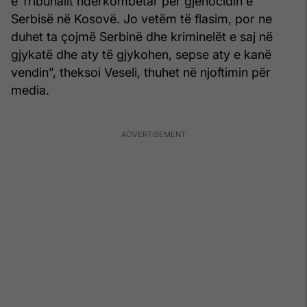
e Tribunalit ndërkombëtar për gjenocidin e
Serbisë në Kosovë. Jo vetëm të flasim, por ne
duhet ta çojmë Serbinë dhe kriminelët e saj në
gjykatë dhe aty të gjykohen, sepse aty e kanë
vendin”, theksoi Veseli, thuhet në njoftimin për
media.