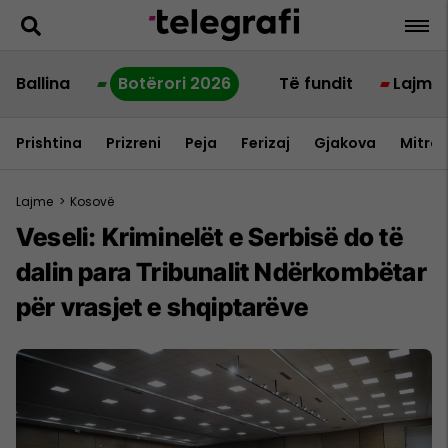
Ballina
Botërori 2026
Të fundit
Lajme
Prishtina
Prizreni
Peja
Ferizaj
Gjakova
Mitrov
Lajme
>
Kosovë
Veseli: Kriminelët e Serbisë do të
dalin para Tribunalit Ndërkombëtar
për vrasjet e shqiptarëve