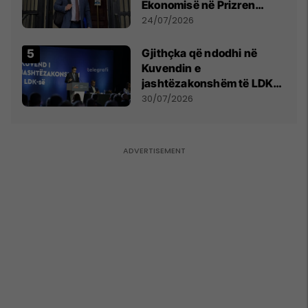
Ekonomisë në Prizren
mohon pretendimet
24/07/2026
Gjithçka që ndodhi në
Kuvendin e
jashtëzakonshëm të LDK-
së
30/07/2026