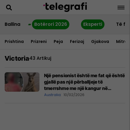
Ballina
Botërori 2026
Eksperti
Të fu
Prishtina
Prizreni
Peja
Ferizaj
Gjakova
Mitrov
Victoria
43 Artikuj
Një pensionist është me fat që është
gjallë pas një përballjeje të
tmerrshme me një kangur në
Australi
Australia
10/02/2026