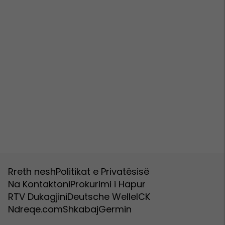
Rreth nesh
Politikat e Privatësisë
Na Kontaktoni
Prokurimi i Hapur
RTV Dukagjini
Deutsche Welle
ICK
Ndreqe.com
Shkabaj
Germin