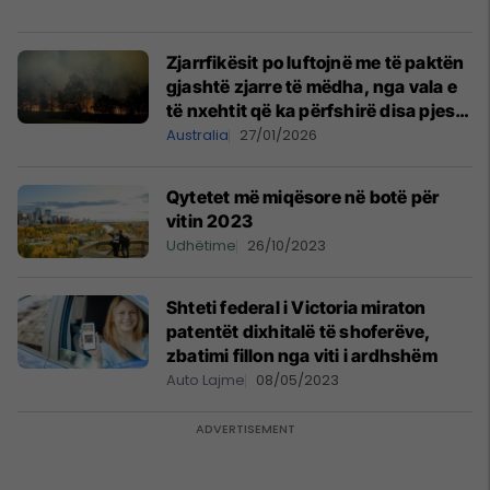
Zjarrfikësit po luftojnë me të paktën
gjashtë zjarre të mëdha, nga vala e
të nxehtit që ka përfshirë disa pjesë
në Australi
Australia
27/01/2026
Qytetet më miqësore në botë për
vitin 2023
Udhëtime
26/10/2023
Shteti federal i Victoria miraton
patentët dixhitalë të shoferëve,
zbatimi fillon nga viti i ardhshëm
Auto Lajme
08/05/2023