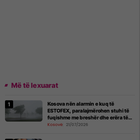
Më të lexuarat
Kosova nën alarmin e kuq të
ESTOFEX, paralajmërohen stuhi të
fuqishme me breshër dhe erëra të
forta
Kosovë
21/07/2026