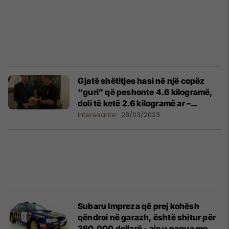
Gjatë shëtitjes hasi në një copëz
“guri” që peshonte 4.6 kilogramë,
doli të ketë 2.6 kilogramë ar –
australiani rrëfen momentin
Interesante
28/03/2023
interesant
Subaru Impreza që prej kohësh
qëndroi në garazh, është shitur për
360.000 dollarë - ajo u pagua me