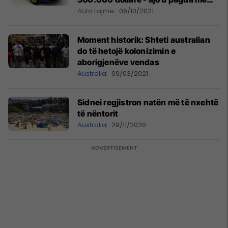
bitcoin
Auto Lajme
06/10/2021
Moment historik: Shteti australian
do të hetojë kolonizimin e
aborigjenëve vendas
Australia
09/03/2021
Sidnei regjistron natën më të nxehtë
të nëntorit
Australia
29/11/2020