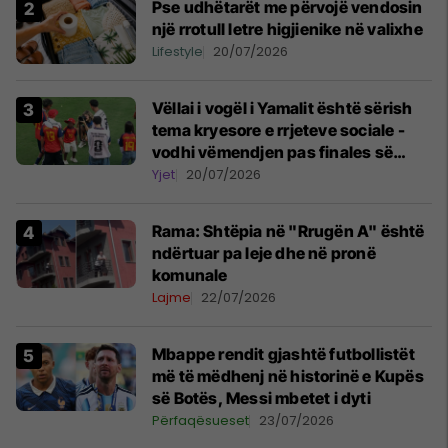
Pse udhëtarët me përvojë vendosin
një rrotull letre higjienike në valixhe
Lifestyle
20/07/2026
Vëllai i vogël i Yamalit është sërish
tema kryesore e rrjeteve sociale -
vodhi vëmendjen pas finales së
Kupës së Botës
Yjet
20/07/2026
Rama: Shtëpia në "Rrugën A" është
ndërtuar pa leje dhe në pronë
komunale
Lajme
22/07/2026
Mbappe rendit gjashtë futbollistët
më të mëdhenj në historinë e Kupës
së Botës, Messi mbetet i dyti
Përfaqësueset
23/07/2026