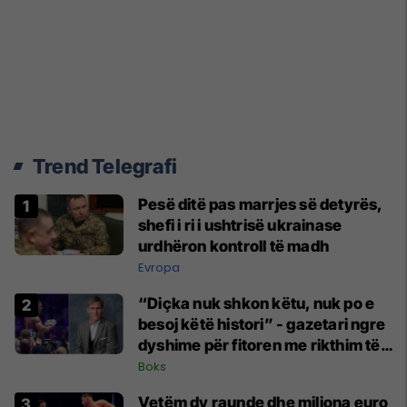
Trend Telegrafi
Pesë ditë pas marrjes së detyrës,
shefi i ri i ushtrisë ukrainase
urdhëron kontroll të madh
Evropa
“Diçka nuk shkon këtu, nuk po e
besoj këtë histori” - gazetari ngre
dyshime për fitoren me rikthim të
Joshuas
Boks
Vetëm dy raunde dhe miliona euro