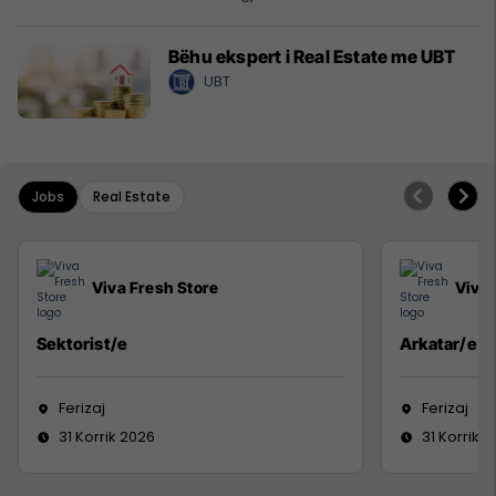
Bëhu ekspert i Real Estate me UBT
UBT
Jobs
Real Estate
Viva Fresh Store
Viva 
Sektorist/e
Arkatar/e
Ferizaj
Ferizaj
31 Korrik 2026
31 Korrik 