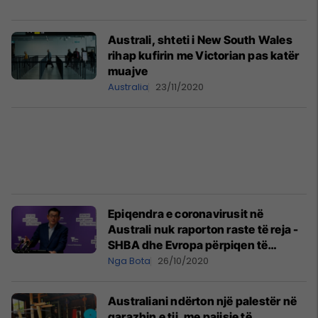
Australi, shteti i New South Wales
rihap kufirin me Victorian pas katër
muajve
Australia
23/11/2020
Epiqendra e coronavirusit në
Australi nuk raporton raste të reja -
SHBA dhe Evropa përpiqen të
parandalojnë shpërthimin e ri
Nga Bota
26/10/2020
Australiani ndërton një palestër në
garazhin e tij, me pajisje të