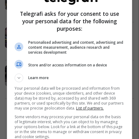
coronavirusi, rastet po rriten
Telegrafi asks for your consent to use
Nga Bota
10/08/2020
your personal data for the following
purposes:
Shteti i Victorias zbaton masa të
rrepta të bllokimit për shkak të
Personalised advertising and content, advertising and
pandemisë - kufizimet pritet të
content measurement, audience research and
zgjasin deri më 13 shtator
Nga Bota
02/08/2020
services development
Store and/or access information on a device
Burri nga Australia gjen një metodë
interesante për të mbrojtur vetën
Learn more
nga coronavirusi
Your personal data will be processed and information from
Interesante
27/07/2020
your device (cookies, unique identifiers, and other device
data) may be stored by, accessed by and shared with 369
partners, or used specifically by this site. We and our partners
may use precise geolocation data.
List of partners.
1
Some vendors may process your personal data on the basis
of legitimate interest, which you can object to by managing
your options below. Look for a link at the bottom of this page
or in the site menu to manage or withdraw consent in privacy
and cookie settings.