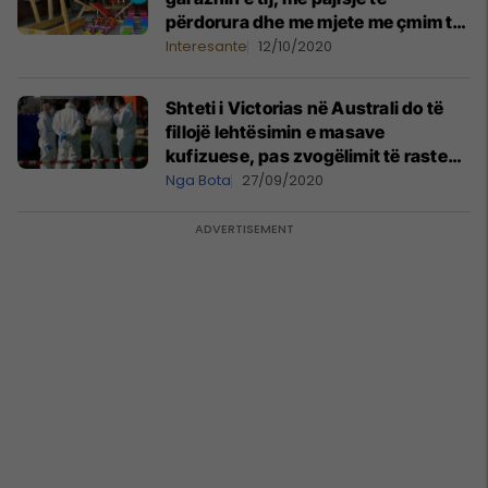
përdorura dhe me mjete me çmim të
volitshëm
Interesante
12/10/2020
Shteti i Victorias në Australi do të
fillojë lehtësimin e masave
kufizuese, pas zvogëlimit të rasteve
me COVID-19
Nga Bota
27/09/2020