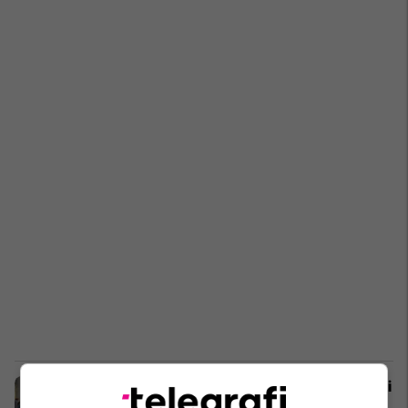
Shteti i Victorias në Australi raportoi
të dielën 17 viktima nga