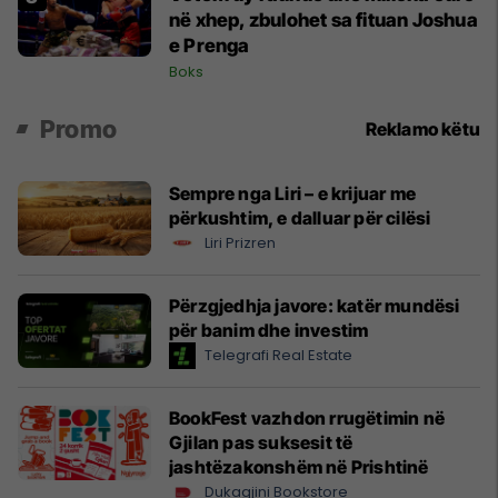
në xhep, zbulohet sa fituan Joshua
e Prenga
Boks
Promo
Reklamo këtu
Sempre nga Liri – e krijuar me
përkushtim, e dalluar për cilësi
Liri Prizren
Përzgjedhja javore: katër mundësi
për banim dhe investim
Telegrafi Real Estate
BookFest vazhdon rrugëtimin në
Gjilan pas suksesit të
jashtëzakonshëm në Prishtinë
Dukagjini Bookstore