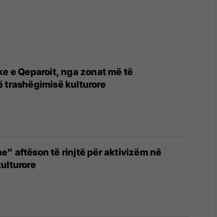
r
ke e Qeparoit, nga zonat më të
 trashëgimisë kulturore
" aftëson të rinjtë për aktivizëm në
ulturore