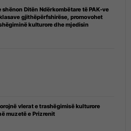
 shënon Ditën Ndërkombëtare të PAK-ve
klasave gjithëpërfshirëse, promovohet
ashëgiminë kulturore dhe mjedisin
orojnë vlerat e trashëgimisë kulturore
në muzetë e Prizrenit