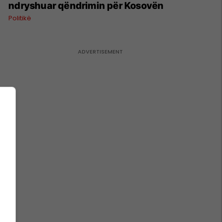
ndryshuar qëndrimin për Kosovën
Politikë