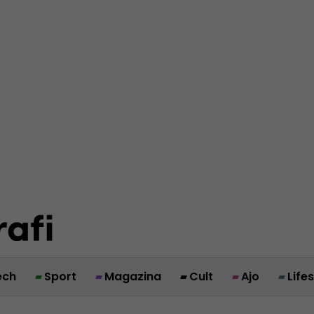
ech
Sport
Magazina
Cult
Ajo
Life