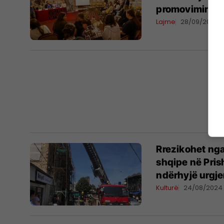
promovimin e t
Lajme
28/09/2024
Rrezikohet nga
shqipe në Prish
ndërhyjë urgje
Kulturë
24/08/2024