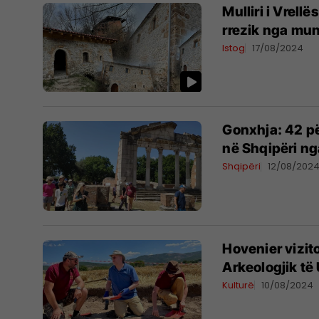
Mulliri i Vrell
rrezik nga mun
Istog
17/08/2024
Gonxhja: 42 pë
në Shqipëri nga
Shqipëri
12/08/202
Hovenier vizit
Arkeologjik të
Kulturë
10/08/2024