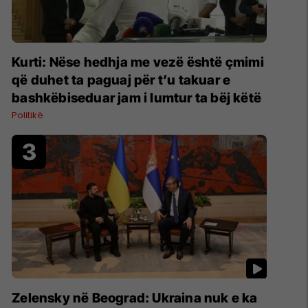
Kurti: Nëse hedhja me vezë është çmimi
që duhet ta paguaj për t’u takuar e
bashkëbiseduar jam i lumtur ta bëj këtë
Politikë
Zelensky në Beograd: Ukraina nuk e ka