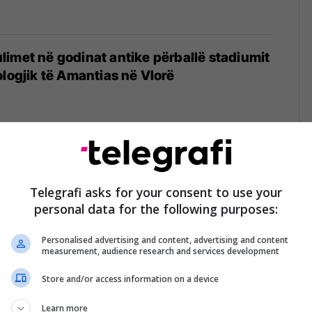
imet në godinat antike përballë stadiumit
ologjik të Amantias në Vlorë
unimin e “dollamave” në Prizren, nga
ësitë e reja
Telegrafi asks for your consent to use your
personal data for the following purposes:
Personalised advertising and content, advertising and content
measurement, audience research and services development
Store and/or access information on a device
 mes të rinjve nga Kosova dhe Mali i Zi,
 për ruajtjen e trashëgimisë kulturore dhe
Learn more