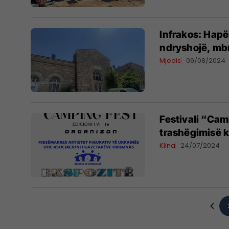
Infrakos: Hapës
ndryshojë, mbr
Mjedis
09/08/2024
Festivali “Cam
trashëgimisë k
Klina
24/07/2024