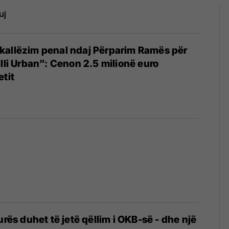
uj
kallëzim penal ndaj Përparim Ramës për
ulli Urban”: Cenon 2.5 milionë euro
etit
5
urës duhet të jetë qëllim i OKB-së - dhe një