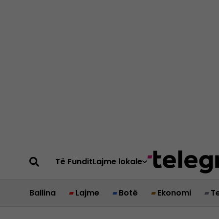
Të Fundit
Lajme lokale
Ballina
Lajme
Botë
Ekonomi
T