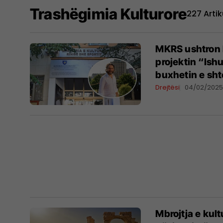
Trashëgimia Kulturore
227 Artik
MKRS ushtron 
projektin “Ish
buxhetin e sht
Drejtësi
04/02/202
Mbrojtja e kult