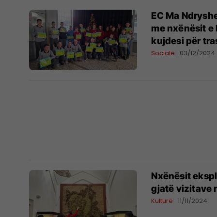
EC Ma Ndryshe
me nxënësit e 
kujdesi për tr
Sociale
03/12/2024
Nxënësit ekspl
gjatë vizitave 
Kulturë
11/11/2024