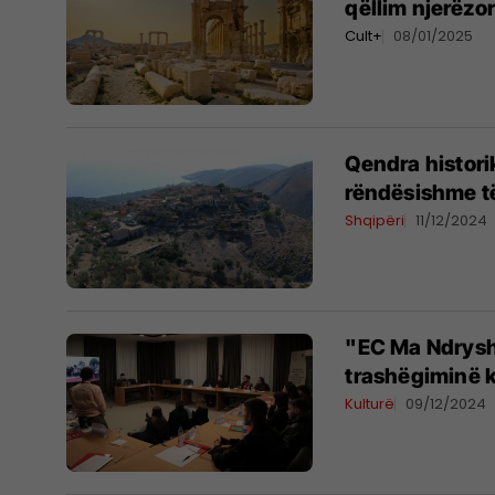
qëllim njerëzo
Cult+
08/01/2025
Qendra histori
rëndësishme të
Shqipëri
11/12/2024
"EC Ma Ndryshe
trashëgiminë k
Kulturë
09/12/2024