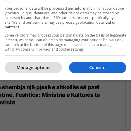
urizmit
Your personal data will be processed and information from your device
(cookies, unique identifiers, and other device data) may be stored by,
accessed by and shared with 369 partners, or used specifically by this
site. We and our partners may use precise geolocation data.
List of
partners.
Some vendors may process your personal data on the basis of legitimate
interest, which you can object to by managing your options below. Look
for a link at the bottom of this page or in the site menu to manage or
withdraw consent in privacy and cookie settings.
Manage options
Consent
 shembja një pjesë e shkollës së parë
tinë, Fushtica: Ministria e Kulturës të
ntisht