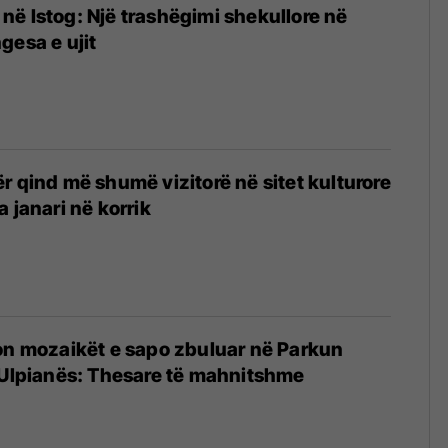
ës në Istog: Një trashëgimi shekullore në
gesa e ujit
r qind më shumë vizitorë në sitet kulturore
 janari në korrik
4
on mozaikët e sapo zbuluar në Parkun
 Ulpianës: Thesare të mahnitshme