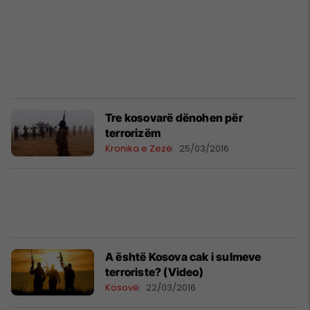
Tre kosovarë dënohen për
terrorizëm
Kronika e Zezë
25/03/2016
A është Kosova cak i sulmeve
terroriste? (Video)
Kosovë
22/03/2016