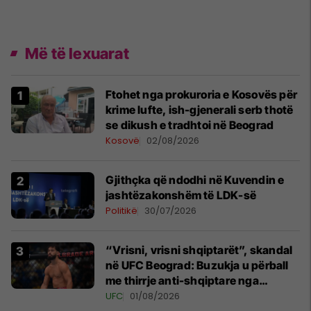
Më të lexuarat
Ftohet nga prokuroria e Kosovës për
krime lufte, ish-gjenerali serb thotë
se dikush e tradhtoi në Beograd
Kosovë
02/08/2026
Gjithçka që ndodhi në Kuvendin e
jashtëzakonshëm të LDK-së
Politikë
30/07/2026
“Vrisni, vrisni shqiptarët”, skandal
në UFC Beograd: Buzukja u përball
me thirrje anti-shqiptare nga
tribunat
UFC
01/08/2026