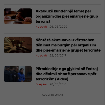
Aktakuzë kundër një femre për
organizim dhe pjesëmarrje në grup
terrorist
Kosovë
26/05/2020
Nëntë të akuzuarve u vërtetohen
dënimet me burgim për organizim
dhe pjesëmarrje në grupet terroriste
Kosovë
22/06/2017
Përmbledhje nga gjykimi në Ferizaj
dhe dënimi i shtatë personave për
terrorizëm (Video)
Drejtësi
20/05/2016