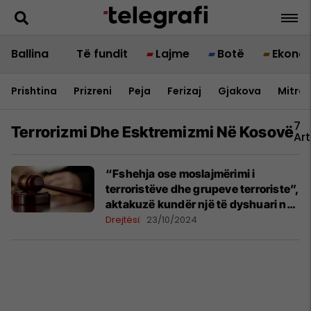
Ballina
Të fundit
Lajme
Botë
Ekono
Prishtina
Prizreni
Peja
Ferizaj
Gjakova
Mitrov
7
Terrorizmi Dhe Esktremizmi Në Kosovë
Art
“Fshehja ose moslajmërimi i
terroristëve dhe grupeve terroriste”,
aktakuzë kundër një të dyshuari në
Prishtinë
Drejtësi
23/10/2024