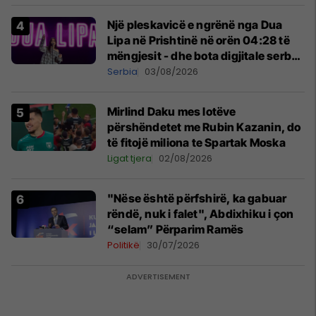
Një pleskavicë e ngrënë nga Dua
Lipa në Prishtinë në orën 04:28 të
mëngjesit - dhe bota digjitale serbe
shpall gjendjen e luftës
Serbia
03/08/2026
Mirlind Daku mes lotëve
përshëndetet me Rubin Kazanin, do
të fitojë miliona te Spartak Moska
Ligat tjera
02/08/2026
"Nëse është përfshirë, ka gabuar
rëndë, nuk i falet", Abdixhiku i çon
“selam” Përparim Ramës
Politikë
30/07/2026