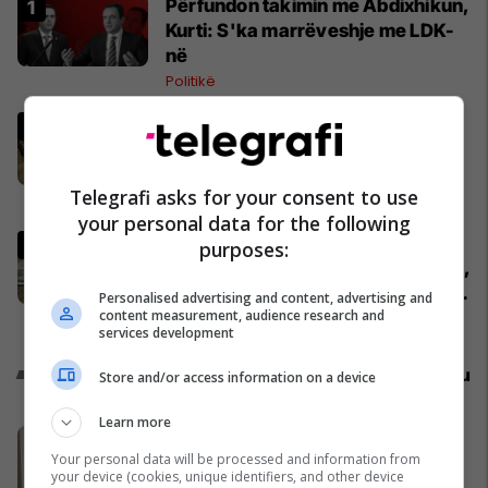
Përfundon takimin me Abdixhikun,
Kurti: S'ka marrëveshje me LDK-
në
Politikë
Abdixhiku me 18 deputetët e LDK-
së përcaktojnë rrugëtimin e
përbashkët
Telegrafi asks for your consent to use
Politikë
your personal data for the following
Pacolli: Nëse Shqipëria zgjidh
purposes:
kontratën për Aeroportin e Vlorës,
MABCO do t’i drejtohet arbitrazhit
Personalised advertising and content, advertising and
content measurement, audience research and
ndërkombëtar
Shqipëri
services development
Promo
Reklamo këtu
Store and/or access information on a device
Learn more
Banesë 98.96m² në shitje në
Your personal data will be processed and information from
Lakrishtë – banim modern pranë
your device (cookies, unique identifiers, and other device
qendrës #16060