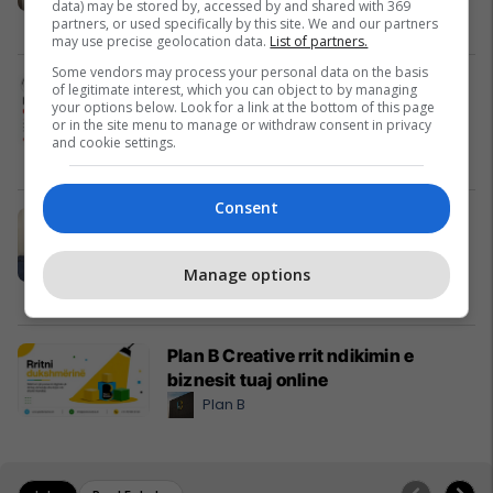
data) may be stored by, accessed by and shared with 369
Pro Real Estate
partners, or used specifically by this site. We and our partners
may use precise geolocation data.
List of partners.
Some vendors may process your personal data on the basis
Alba Health bashkon profesionistët
of legitimate interest, which you can object to by managing
your options below. Look for a link at the bottom of this page
e kujdesit në një rrjet të përbashkët
or in the site menu to manage or withdraw consent in privacy
në Zvicër
and cookie settings.
Alba Health
Consent
Nga UBT në skenën botërore të
robotikës: Kosova drejt Koresë së
Jugut
Manage options
UBT
Plan B Creative rrit ndikimin e
biznesit tuaj online
Plan B