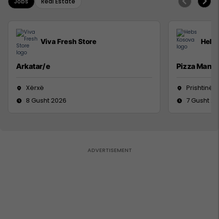
Jobs
Real Estate
Viva Fresh Store
Hebs
Arkatar/e
Pizza Man
Xërxë
Prishtinë
8 Gusht 2026
7 Gusht 2