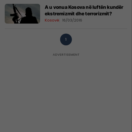
A u vonua Kosova në luftën kundër
ekstremizmit dhe terrorizmit?
Kosovë
16/03/2016
1