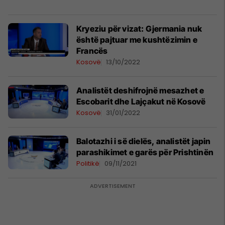
Kryeziu për vizat: Gjermania nuk
është pajtuar me kushtëzimin e
Francës
Kosovë
13/10/2022
Analistët deshifrojnë mesazhet e
Escobarit dhe Lajçakut në Kosovë
Kosovë
31/01/2022
Balotazhi i së dielës, analistët japin
parashikimet e garës për Prishtinën
Politikë
09/11/2021