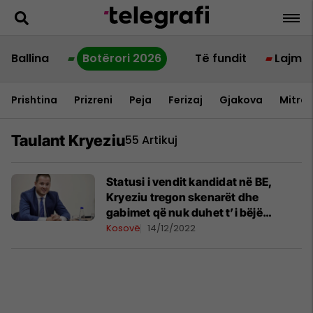
Ballina
Botërori 2026
Të fundit
Lajme
Prishtina
Prizreni
Peja
Ferizaj
Gjakova
Mitrov
Taulant Kryeziu
55 Artikuj
Statusi i vendit kandidat në BE,
Kryeziu tregon skenarët dhe
gabimet që nuk duhet t’i bëjë
Kosova
Kosovë
14/12/2022