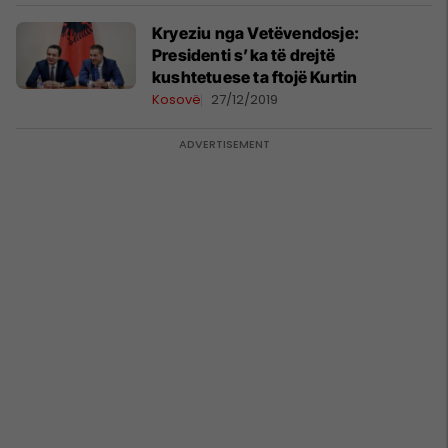
Kryeziu nga Vetëvendosje:
Presidenti s’ka të drejtë
kushtetuese ta ftojë Kurtin
Kosovë
27/12/2019