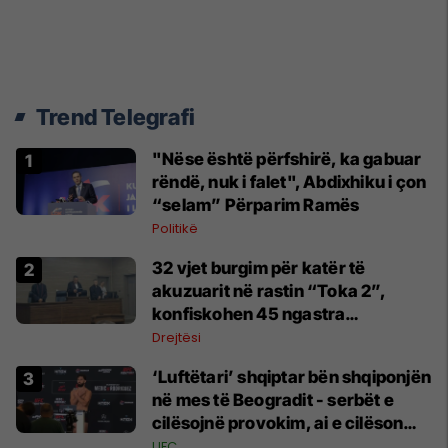
Trend Telegrafi
"Nëse është përfshirë, ka gabuar
rëndë, nuk i falet", Abdixhiku i çon
“selam” Përparim Ramës
Politikë
32 vjet burgim për katër të
akuzuarit në rastin “Toka 2”,
konfiskohen 45 ngastra
kadastrale
Drejtësi
‘Luftëtari’ shqiptar bën shqiponjën
në mes të Beogradit - serbët e
cilësojnë provokim, ai e cilëson
simbol të identitetit
UFC