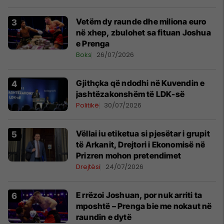
Vetëm dy raunde dhe miliona euro
në xhep, zbulohet sa fituan Joshua
e Prenga
Boks
26/07/2026
Gjithçka që ndodhi në Kuvendin e
jashtëzakonshëm të LDK-së
Politikë
30/07/2026
Vëllai iu etiketua si pjesëtar i grupit
të Arkanit, Drejtori i Ekonomisë në
Prizren mohon pretendimet
Drejtësi
24/07/2026
E rrëzoi Joshuan, por nuk arriti ta
mposhtë – Prenga bie me nokaut në
raundin e dytë