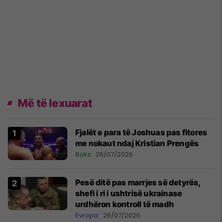
Më të lexuarat
Fjalët e para të Joshuas pas fitores
me nokaut ndaj Kristian Prengës
Boks
26/07/2026
Pesë ditë pas marrjes së detyrës,
shefi i ri i ushtrisë ukrainase
urdhëron kontroll të madh
Evropa
26/07/2026