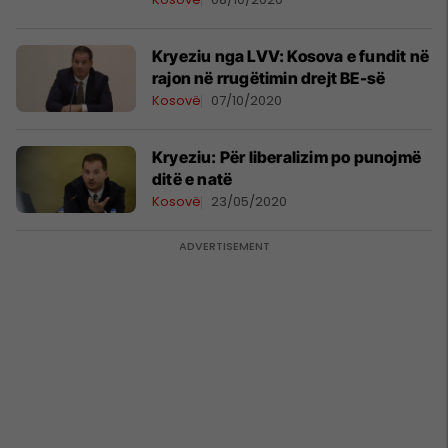
Kryeziu nga LVV: Kosova e fundit në
rajon në rrugëtimin drejt BE-së
Kosovë
07/10/2020
Kryeziu: Për liberalizim po punojmë
ditë e natë
Kosovë
23/05/2020