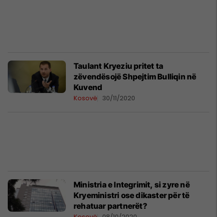
Taulant Kryeziu pritet ta
zëvendësojë Shpejtim Bulliqin në
Kuvend
Kosovë
30/11/2020
Ministria e Integrimit, si zyre në
Kryeministri ose dikaster për të
rehatuar partnerët?
Kosovë
08/10/2020