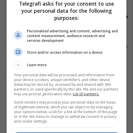
Telegrafi asks for your consent to use
Kryeziu: Për të fituar liberalizimin e
your personal data for the following
vizave, duhet të çlirojmë shtetin nga
purposes:
politikanët e korruptuar dhe krimi
Zgjedhjet 2019
04/10/2019
Personalised advertising and content, advertising and
content measurement, audience research and
services development
Kryeziu i LVV-së: Vetëm me Qeveria
Store and/or access information on a device
Kurti do të sigurojë rënien e
papunësisë dhe ngritjen e
Learn more
mirëqenies sociale
Zgjedhjet 2019
03/10/2019
Your personal data will be processed and information from
your device (cookies, unique identifiers, and other device
data) may be stored by, accessed by and shared with 369
1
partners, or used specifically by this site. We and our partners
may use precise geolocation data.
List of partners.
Some vendors may process your personal data on the basis
of legitimate interest, which you can object to by managing
your options below. Look for a link at the bottom of this page
or in the site menu to manage or withdraw consent in privacy
and cookie settings.