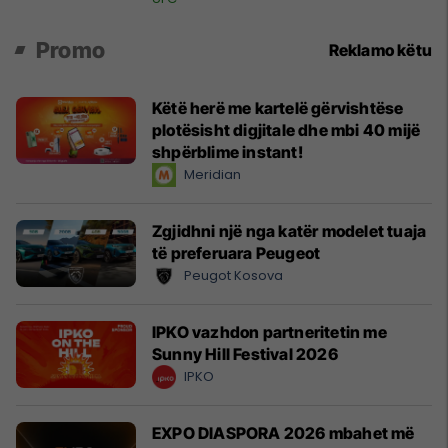
Promo
Reklamo këtu
Këtë herë me kartelë gërvishtëse
plotësisht digjitale dhe mbi 40 mijë
shpërblime instant!
Meridian
Zgjidhni një nga katër modelet tuaja
të preferuara Peugeot
Peugot Kosova
IPKO vazhdon partneritetin me
Sunny Hill Festival 2026
IPKO
EXPO DIASPORA 2026 mbahet më