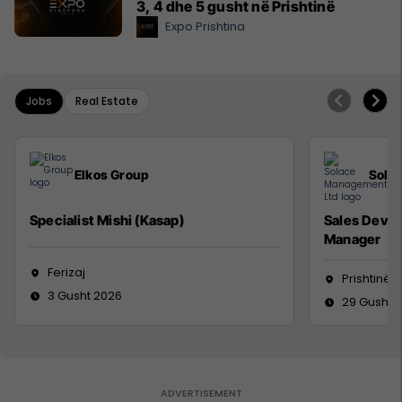
3, 4 dhe 5 gusht në Prishtinë
Expo Prishtina
Jobs
Real Estate
Elkos Group
Sola
Specialist Mishi (Kasap)
Sales Deve
Manager
Ferizaj
Prishtinë
3 Gusht 2026
29 Gusht 