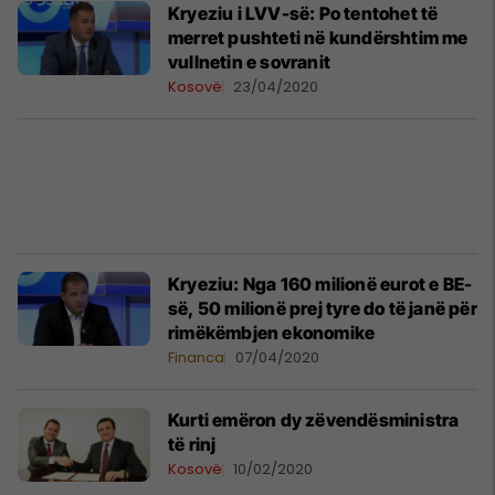
Kryeziu i LVV-së: Po tentohet të
merret pushteti në kundërshtim me
vullnetin e sovranit
Kosovë
23/04/2020
Kryeziu: Nga 160 milionë eurot e BE-
së, 50 milionë prej tyre do të janë për
rimëkëmbjen ekonomike
Financa
07/04/2020
Kurti emëron dy zëvendësministra
të rinj
Kosovë
10/02/2020