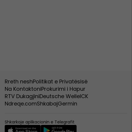
Rreth nesh
Politikat e Privatësisë
Na Kontaktoni
Prokurimi i Hapur
RTV Dukagjini
Deutsche Welle
ICK
Ndreqe.com
Shkabaj
Germin
Shkarkoje aplikacionin e Telegrafit