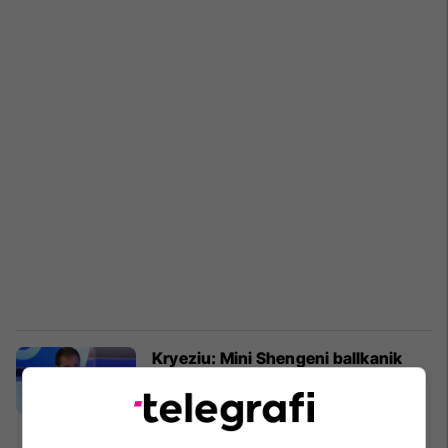
Kryeziu: Mini Shengeni ballkanik
nuk mund të zëvendësojë Procesin
e Berlinit
Kosovë
31/10/2019