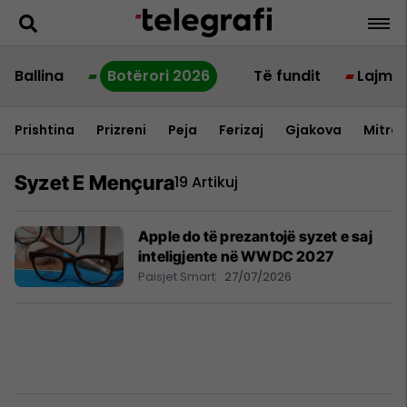
Ballina
Botërori 2026
Të fundit
Lajme
Prishtina
Prizreni
Peja
Ferizaj
Gjakova
Mitrov
Syzet E Mençura
19 Artikuj
Apple do të prezantojë syzet e saj
inteligjente në WWDC 2027
Paisjet Smart
27/07/2026