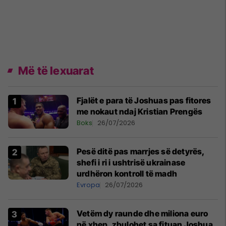
Më të lexuarat
Fjalët e para të Joshuas pas fitores
me nokaut ndaj Kristian Prengës
Boks
26/07/2026
Pesë ditë pas marrjes së detyrës,
shefi i ri i ushtrisë ukrainase
urdhëron kontroll të madh
Evropa
26/07/2026
Vetëm dy raunde dhe miliona euro
në xhep, zbulohet sa fituan Joshua