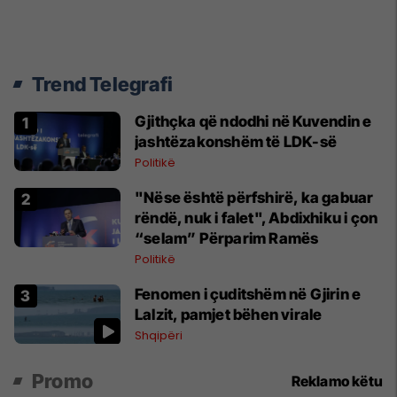
Trend Telegrafi
Gjithçka që ndodhi në Kuvendin e
jashtëzakonshëm të LDK-së
Politikë
"Nëse është përfshirë, ka gabuar
rëndë, nuk i falet", Abdixhiku i çon
“selam” Përparim Ramës
Politikë
Fenomen i çuditshëm në Gjirin e
Lalzit, pamjet bëhen virale
Shqipëri
Promo
Reklamo këtu