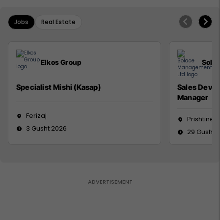
Jobs
Real Estate
Elkos Group
Sola
Specialist Mishi (Kasap)
Sales Deve
Manager
Ferizaj
Prishtinë
3 Gusht 2026
29 Gusht 