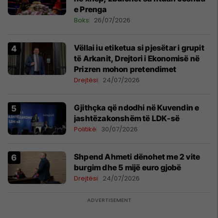
e Prenga
Boks
26/07/2026
Vëllai iu etiketua si pjesëtar i grupit
të Arkanit, Drejtori i Ekonomisë në
Prizren mohon pretendimet
Drejtësi
24/07/2026
Gjithçka që ndodhi në Kuvendin e
jashtëzakonshëm të LDK-së
Politikë
30/07/2026
Shpend Ahmeti dënohet me 2 vite
burgim dhe 5 mijë euro gjobë
Drejtësi
24/07/2026