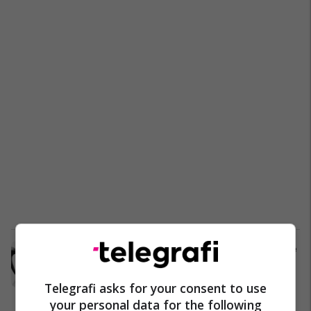
Zbulohen detaje për syzet Galaxy të
Samsungut përpara prezantimit të
përfolur në vitin 2026
Telegrafi asks for your consent to use
Paisjet Smart
20/11/2025
your personal data for the following