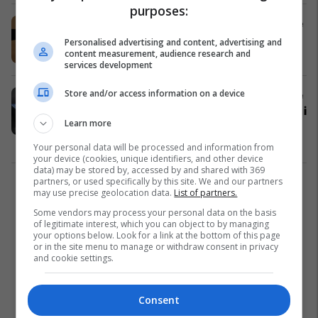
purposes:
Meta po investon miliarda dollarë në
syze inteligjente
Personalised advertising and content, advertising and
content measurement, audience research and
AI
13/07/2025
services development
Store and/or access information on a device
Shefi i teknologjisë në Meta thotë se
syzet inteligjente do të jenë telefoni i
Learn more
ardhshëm inteligjent - por mos e
prisni së shpejti
AI
08/06/2025
Your personal data will be processed and information from
your device (cookies, unique identifiers, and other device
data) may be stored by, accessed by and shared with 369
partners, or used specifically by this site. We and our partners
1
may use precise geolocation data.
List of partners.
Some vendors may process your personal data on the basis
of legitimate interest, which you can object to by managing
your options below. Look for a link at the bottom of this page
or in the site menu to manage or withdraw consent in privacy
and cookie settings.
Consent