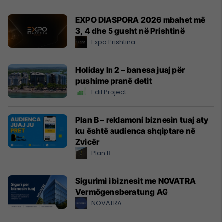
EXPO DIASPORA 2026 mbahet më
3, 4 dhe 5 gusht në Prishtinë
Expo Prishtina
Holiday In 2 – banesa juaj për
pushime pranë detit
Edil Project
Plan B – reklamoni biznesin tuaj aty
ku është audienca shqiptare në
Zvicër
Plan B
Sigurimi i biznesit me NOVATRA
Vermögensberatung AG
NOVATRA