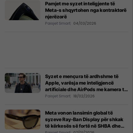
Pamjet me syzet inteligjente të
Meta-s shqyrtohen nga kontraktorë
njerëzorë
Paisjet Smart
04/03/2026
Syzet e mençura të ardhshme të
Apple, varësja me inteligjencë
artificiale dhe AirPods me kamera të
detajuara në një raport të ri
Paisjet Smart
18/02/2026
Meta vonon lansimin global të
syzeve Ray-Ban Display për shkak
të kërkesës së fortë në SHBA dhe
kufizimit të furnizimit
Paisjet Smart
07/01/2026