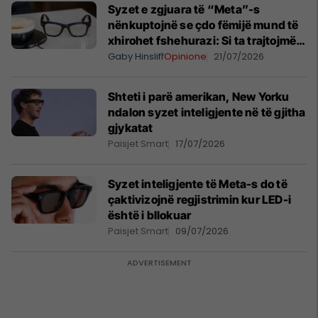
Syzet e zgjuara të “Meta”-s
nënkuptojnë se çdo fëmijë mund të
xhirohet fshehurazi: Si ta trajtojmë
këtë rrezik, në epokën e IA-së?
Gaby Hinsliff
Opinione
21/07/2026
Shteti i parë amerikan, New Yorku
ndalon syzet inteligjente në të gjitha
gjykatat
Paisjet Smart
17/07/2026
Syzet inteligjente të Meta-s do të
çaktivizojnë regjistrimin kur LED-i
është i bllokuar
Paisjet Smart
09/07/2026