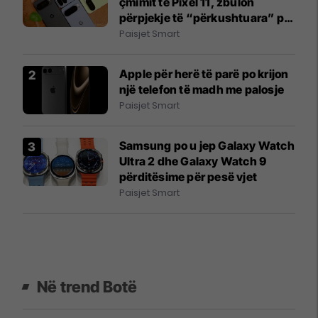
çmimit të Pixel 11, zbulon
përpjekje të “përkushtuara” për
ta bërë Android-in më efikas në
Paisjet Smart
RAM
Apple për herë të parë po krijon
një telefon të madh me palosje
Paisjet Smart
Samsung po u jep Galaxy Watch
Ultra 2 dhe Galaxy Watch 9
përditësime për pesë vjet
Paisjet Smart
Në trend Botë