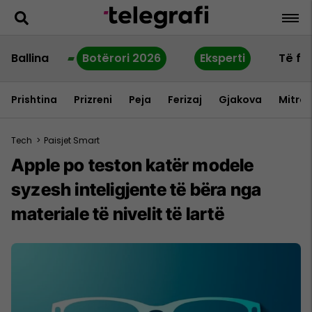
Ballina
Botërori 2026
Eksperti
Të fu
Prishtina
Prizreni
Peja
Ferizaj
Gjakova
Mitrov
Tech
>
Paisjet Smart
Apple po teston katër modele
syzesh inteligjente të bëra nga
materiale të nivelit të lartë