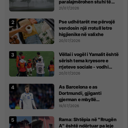
paralajmërohen stuhi të
fuqishme me breshër dhe
21/07/2026
erëra të forta
Pse udhëtarët me përvojë
vendosin një rrotull letre
higjienike në valixhe
20/07/2026
Vëllai i vogël i Yamalit është
sërish tema kryesore e
rrjeteve sociale - vodhi
vëmendjen pas finales së
20/07/2026
Kupës së Botës
As Barcelona e as
Dortmundi, gjiganti
gjerman e mbyllë
marrëveshjen për Fisnik
19/07/2026
Asllanin
Rama: Shtëpia në "Rrugën
A" është ndërtuar pa leje