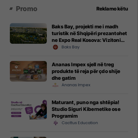
Promo
Reklamo këtu
Baks Bay, projekti me i madh
turistik në Shqipëri prezantohet
ne Expo Real Kosova: Vizitoni
shtandin dhe zbuloni
Baks Bay
mundësitë e investimit
Ananas Impex sjell në treg
produkte të reja për çdo shije
dhe gatim
Ananas Impex
Maturant, puno nga shtëpia!
Studio Siguri Kibernetike ose
Programim
Cacttus Education