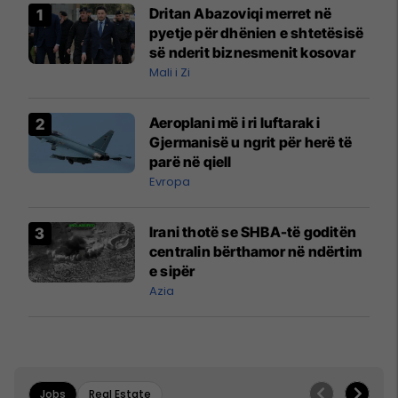
Dritan Abazoviqi merret në
pyetje për dhënien e shtetësisë
së nderit biznesmenit kosovar
Mali i Zi
Aeroplani më i ri luftarak i
Gjermanisë u ngrit për herë të
parë në qiell
Evropa
Irani thotë se SHBA-të goditën
centralin bërthamor në ndërtim
e sipër
Azia
Jobs
Real Estate