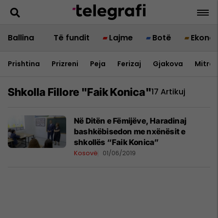
Ballina
Të fundit
Lajme
Botë
Ekono
Prishtina
Prizreni
Peja
Ferizaj
Gjakova
Mitrov
Shkolla Fillore "faik Konica"
17 Artikuj
Në Ditën e Fëmijëve, Haradinaj
bashkëbisedon me nxënësit e
shkollës “Faik Konica”
Kosovë
01/06/2019