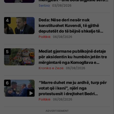
shpall gjendjen e luftës
Serbia
03/08/2026
Deda: Nëse deri nesër nuk
konstituohet Kuvendi, të gjithë
deputetët do të bëjnë shkelje të
rëndë kushtetuese
Politikë
06/08/2026
Mediat gjermane publikojnë detaje
për aksidentin ku humbën jetën tre
mërgimtarë nga Komogllava e
Ferizajt
Kronika e Zezë
06/08/2026
“Marre duhet me ju ardhë, turp për
votat që i keni”, njëri nga
protestuesit i drejtohet Bedri
Hamzës
Politikë
06/08/2026