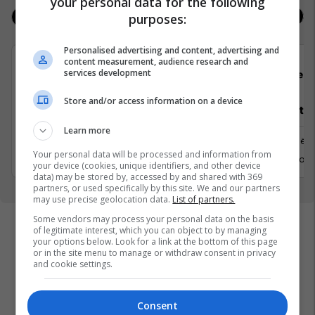
your personal data for the following
purposes:
Jobs
Real Estate
Personalised advertising and content, advertising and
content measurement, audience research and
services development
Padel Zone
Flex 
Store and/or access information on a device
Recepsionist/e
Architect
Learn more
Prishtine
Prishtinë
Your personal data will be processed and information from
31 Gusht 2026
6 Shtator 
your device (cookies, unique identifiers, and other device
data) may be stored by, accessed by and shared with 369
partners, or used specifically by this site. We and our partners
may use precise geolocation data.
List of partners.
Some vendors may process your personal data on the basis
of legitimate interest, which you can object to by managing
your options below. Look for a link at the bottom of this page
or in the site menu to manage or withdraw consent in privacy
and cookie settings.
Consent