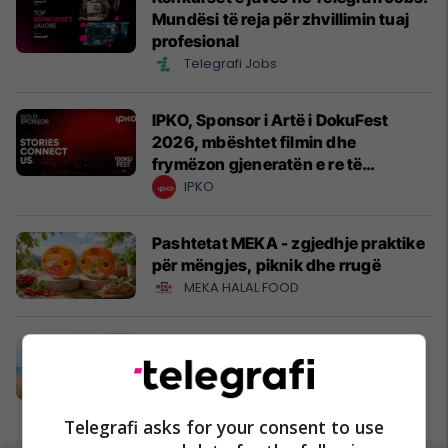
Mundësi të reja për zhvillimin tuaj
profesional
Telegrafi Jobs
IPKO, Sponsor i Artë i DokuFest
2026, mbështet filmin dhe
frymëzon gjeneratën e re të
krijuesve
IPKO
Pashtetat MEKA - zgjedhje praktike
për mëngjes, piknik dhe rrugë
MEKA HALAL FOOD
A po don me rrnu n’deti? Kursimet
mund t’ju sjellin një banesë
Banka Ekonomike
Telegrafi asks for your consent to use