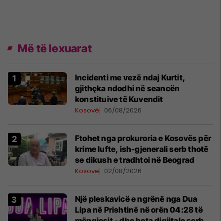
Më të lexuarat
Incidenti me vezë ndaj Kurtit,
gjithçka ndodhi në seancën
konstituive të Kuvendit
Kosovë
06/08/2026
Ftohet nga prokuroria e Kosovës për
krime lufte, ish-gjenerali serb thotë
se dikush e tradhtoi në Beograd
Kosovë
02/08/2026
Një pleskavicë e ngrënë nga Dua
Lipa në Prishtinë në orën 04:28 të
mëngjesit - dhe bota digjitale serbe