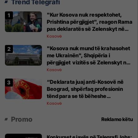
Trend Telegrafi
"Kur Kosova nuk respektohet,
Prishtina përgjigjet", reagon Rama
pas deklaratës së Zelenskyt në
Beograd
Kosovë
"Kosova nuk mund të krahasohet
me Ukrainën", Shqipëria i
përgjigjet vizitës së Zelenskyt në
Serbi
Kosovë
“Deklarata juaj anti-Kosovë në
Beograd, shpërfaq profesionin
tënd para se të bëheshe
president”, OVL e UÇK-së i reagon
Kosovë
Zelenskyt
Promo
Reklamo këtu
Konkurset e javës në Telegrafi Jobs: