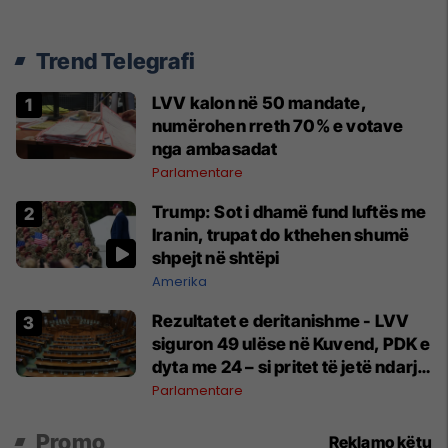
Trend Telegrafi
LVV kalon në 50 mandate,
numërohen rreth 70% e votave
nga ambasadat
Parlamentare
Trump: Sot i dhamë fund luftës me
Iranin, trupat do kthehen shumë
shpejt në shtëpi
Amerika
Rezultatet e deritanishme - LVV
siguron 49 ulëse në Kuvend, PDK e
dyta me 24 – si pritet të jetë ndarja
e mandateve?
Parlamentare
Promo
Reklamo këtu