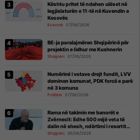
Kështu pritet të ndahen ulëset në
legjislaturën e 11-të në Kuvendin e
Kosovës
Kosovë
07/06/2026
BE-ja paralajmëron Shqipërinë për
projektin e lidhur me Kushnerin
Shqipëri
07/06/2026
Numërimi i votave drejt fundit, LVV
dominon komunat, PDK forcë e parë
në 3 komuna
Politikë
07/06/2026
Rama në takimin me banorët e
Zvërnecit: Edhe 500 mijë veta të
dalin në shesh, ndërtimi i resortit
nuk anulohet
Shqipëri
05/06/2026