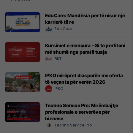
EduCare: Mundësia për të nisur një
karrierë të re
Edu Care
Kursimet e mençura – Si të përfitoni
më shumë nga paratë tuaja
BKT
IPKO mirëpret diasporën me oferta
të veçanta për verën 2026
IPKO
Techno Service Pro: Mirëmbajtje
profesionale e serverëve për
biznese
Techno Service Pro