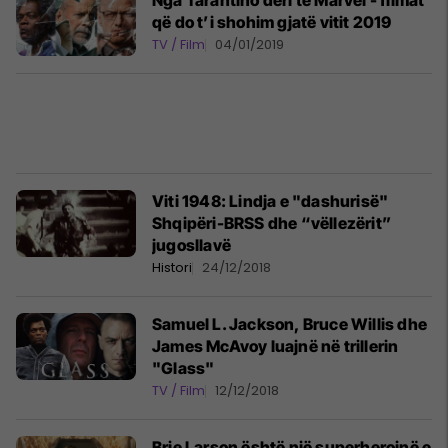
Nga Tarantino deri te Marvel - filmat
që do t’i shohim gjatë vitit 2019
TV / Film
04/01/2019
Viti 1948: Lindja e "dashurisë"
Shqipëri-BRSS dhe “vëllezërit”
jugosllavë
Histori
24/12/2018
Samuel L. Jackson, Bruce Willis dhe
James McAvoy luajnë në trillerin
"Glass"
TV / Film
12/12/2018
Brie Larson është një superheroinë e