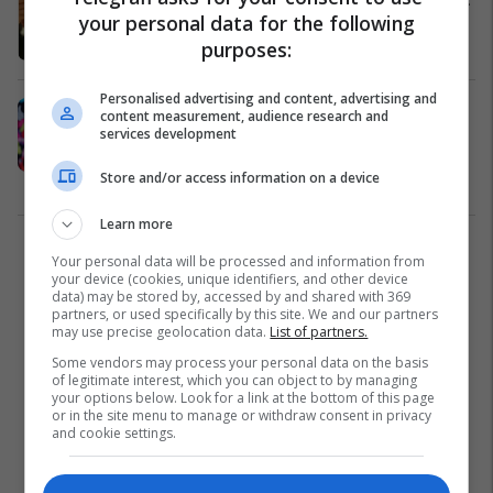
your personal data for the following
e tyre vazhdimisht në filma
purposes:
TV / Film
03/04/2018
Personalised advertising and content, advertising and
Pas sugjerimit të Trump për
content measurement, audience research and
armatosjen e mësimdhënësve,
services development
Samuel L. Jackson nuk i kursen
Store and/or access information on a device
fjalët kundrejt presidentit
Po Flitet
25/02/2018
Learn more
1
Your personal data will be processed and information from
your device (cookies, unique identifiers, and other device
data) may be stored by, accessed by and shared with 369
partners, or used specifically by this site. We and our partners
may use precise geolocation data.
List of partners.
Some vendors may process your personal data on the basis
of legitimate interest, which you can object to by managing
your options below. Look for a link at the bottom of this page
or in the site menu to manage or withdraw consent in privacy
and cookie settings.