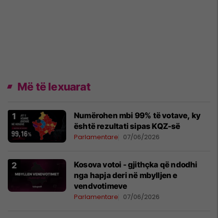
Më të lexuarat
Numërohen mbi 99% të votave, ky
është rezultati sipas KQZ-së
Parlamentare
07/06/2026
Kosova votoi - gjithçka që ndodhi
nga hapja deri në mbylljen e
vendvotimeve
Parlamentare
07/06/2026