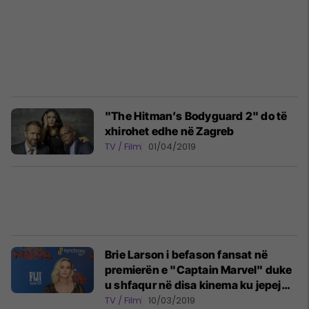
"The Hitman’s Bodyguard 2" do të
xhirohet edhe në Zagreb
TV / Film
01/04/2019
Brie Larson i befason fansat në
premierën e "Captain Marvel" duke
u shfaqur në disa kinema ku jepej
filmi
TV / Film
10/03/2019