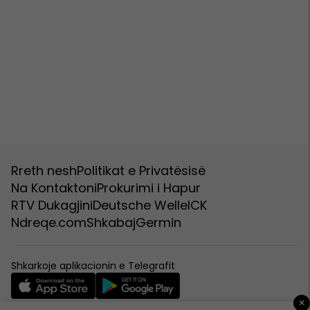
Rreth nesh
Politikat e Privatësisë
Na Kontaktoni
Prokurimi i Hapur
RTV Dukagjini
Deutsche Welle
ICK
Ndreqe.com
Shkabaj
Germin
Shkarkoje aplikacionin e Telegrafit
×