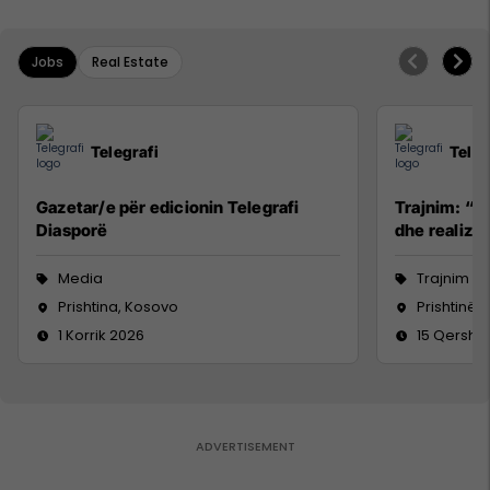
Jobs
Real Estate
Telegrafi
Teleg
Gazetar/e për edicionin Telegrafi
Trajnim: “R
Diasporë
dhe realizim
Media
Trajnim d
Prishtina, Kosovo
Prishtinë
1 Korrik 2026
15 Qersho