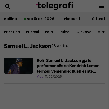
Ballina
Botërori 2026
Eksperti
Të fundit
Prishtina
Prizreni
Peja
Ferizaj
Gjakova
Mitrov
Samuel L. Jackson
28 Artikuj
Roli i Samuel L. Jackson gjatë
performancës së Kendrick Lamar
tërhoqi vëmendje: Kush është
'Uncle Sam'?
Yjet
11/02/2025