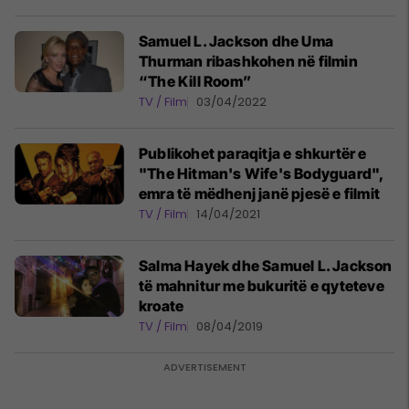
Samuel L. Jackson dhe Uma
Thurman ribashkohen në filmin
“The Kill Room”
TV / Film
03/04/2022
Publikohet paraqitja e shkurtër e
"The Hitman's Wife's Bodyguard",
emra të mëdhenj janë pjesë e filmit
TV / Film
14/04/2021
Salma Hayek dhe Samuel L. Jackson
të mahnitur me bukuritë e qyteteve
kroate
TV / Film
08/04/2019