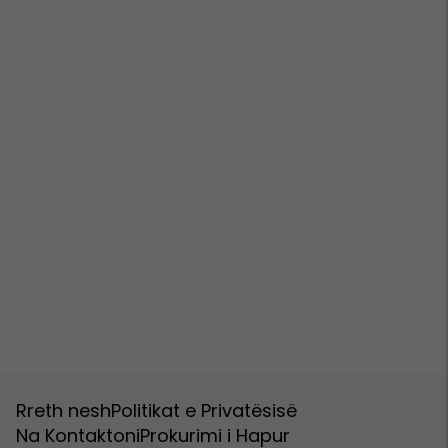
Rreth nesh
Politikat e Privatësisë
Na Kontaktoni
Prokurimi i Hapur