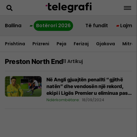
Ballina
Botërori 2026
Të fundit
Lajme
Prishtina
Prizreni
Peja
Ferizaj
Gjakova
Mitrov
Preston North End
11 Artikuj
Në Angli gjuajtën penallti “gjithë
natën” dhe vendosën një rekord,
ekipi i Ligës Premier u eliminua pas
dramës
Ndërkombëtare
18/09/2024