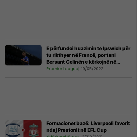
E përfundoi huazimin te Ipswich për
tu rikthyer në Francë, por tani
Bersant Celinën e kërkojnë në
Championship
Premier League
19/05/2022
Formacionet bazë: Liverpooli favorit
ndaj Prestonit në EFL Cup
Ndërkombëtare
27/10/2021