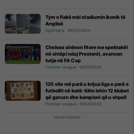
Tym e flakë mbi stadiumin ikonik të
Anglisë
Ligat tjera
06/03/2024
Chelsea shënon fitore me spektakël
në shtëpi ndaj Prestonit, avancon
tutje në FA Cup
Premier League
06/01/2024
135 vite më parë u krijua liga e parë e
futbollit në botë: Këto ishin 12 klubet
që garuan dhe kampioni që u shpall
Premier League
19/04/2023