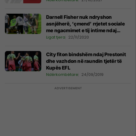
Darnell Fisher nuk ndryshon
asnjëherë, ‘çmend’ rrjetet sociale
me ngacmimet e tij intime ndaj
kundërshtarëve
Ligat tjera
22/11/2020
City fiton bindshëm ndaj Prestonit
dhe vazhdon në raundin tjetër të
Kupës EFL
Ndërkombëtare
24/09/2019