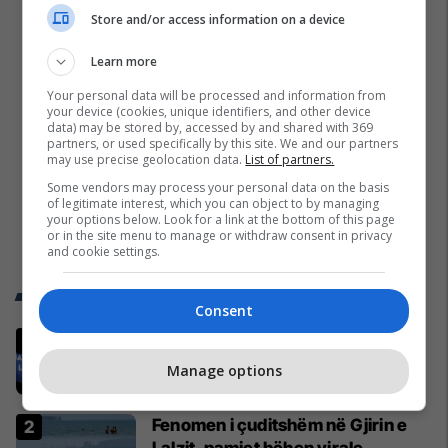
Store and/or access information on a device
Learn more
Your personal data will be processed and information from
your device (cookies, unique identifiers, and other device
data) may be stored by, accessed by and shared with 369
partners, or used specifically by this site. We and our partners
may use precise geolocation data.
List of partners.
Some vendors may process your personal data on the basis
of legitimate interest, which you can object to by managing
your options below. Look for a link at the bottom of this page
or in the site menu to manage or withdraw consent in privacy
and cookie settings.
Trend Telegrafi
Consent
Gjithçka që ndodhi në Kuvendin e
jashtëzakonshëm të LDK-së
Manage options
Politikë
Fenomen i çuditshëm në Gjirin e