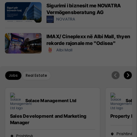
Sigurimi i biznesit me NOVATRA
Vermögensberatung AG
NOVATRA
IMAX/ Cineplexx në Albi Mall, thyen
rekorde rajonale me "Odisea"
Albi Mall
Jobs
Real Estate
Solace Management Ltd
Sola
Sales Development and Marketing
Property M
Manager
Prishtinë
Prishtinë