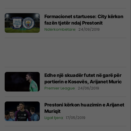
Formacionet startuese: City kërkon
fazën tjetër ndaj Prestonit
Ndërkombëtare
24/09/2019
Edhe një skuadër futet në garë për
portierin e Kosovës, Arijanet Muric
Premier League
24/06/2019
Prestoni kërkon huazimin e Arijanet
Muriqit
Ligat tjera
17/05/2019