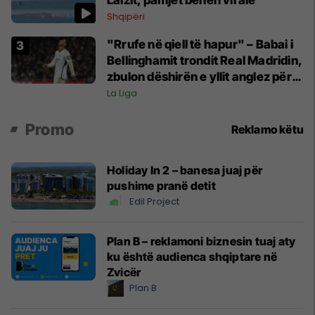
Lalzit, pamjet bëhen virale
Shqipëri
"Rrufe në qiell të hapur" – Babai i
Bellinghamit trondit Real Madridin,
zbulon dëshirën e yllit anglez për
largim
La Liga
Promo
Reklamo këtu
Holiday In 2 – banesa juaj për
pushime pranë detit
Edil Project
Plan B – reklamoni biznesin tuaj aty
ku është audienca shqiptare në
Zvicër
Plan B