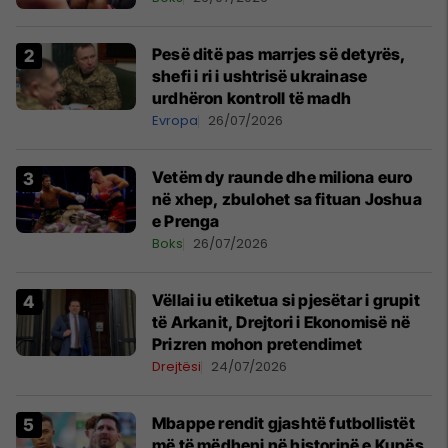
Pesë ditë pas marrjes së detyrës,
shefi i ri i ushtrisë ukrainase
urdhëron kontroll të madh
Evropa
26/07/2026
Vetëm dy raunde dhe miliona euro
në xhep, zbulohet sa fituan Joshua
e Prenga
Boks
26/07/2026
Vëllai iu etiketua si pjesëtar i grupit
të Arkanit, Drejtori i Ekonomisë në
Prizren mohon pretendimet
Drejtësi
24/07/2026
Mbappe rendit gjashtë futbollistët
më të mëdhenj në historinë e Kupës