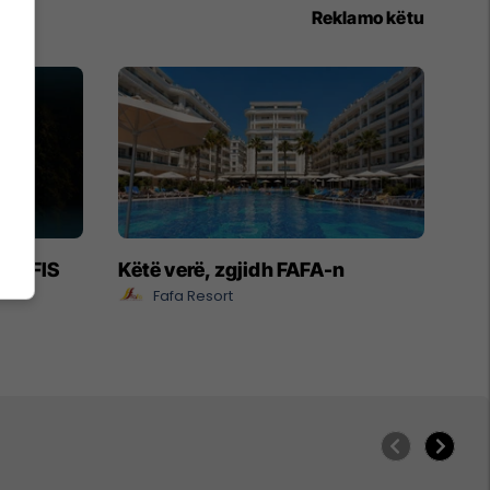
Reklamo këtu
- EXFIS
Këtë verë, zgjidh FAFA-n
Fafa Resort