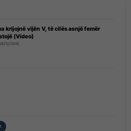
a krijojnë vijën V, të cilës asnjë femër
stojë (Video)
28/12/2016
1