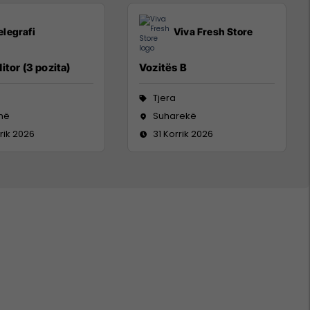
elegrafi
Viva Fresh Store
itor (3 pozita)
Vozitës B
Tjera
inë
Suharekë
rik 2026
31 Korrik 2026