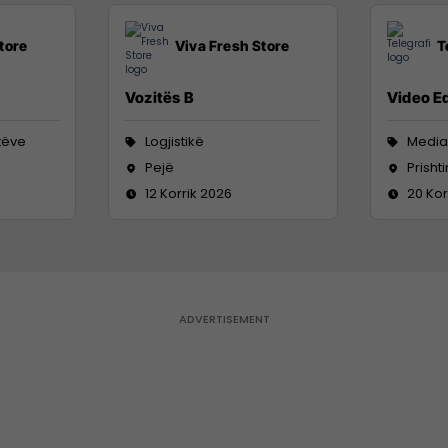
tore
Viva Fresh Store
T
Vozitës B
Video Ed
tëve
Logjistikë
Media
Pejë
Prisht
12 Korrik 2026
20 Kor