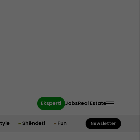
Eksperti
Jobs
Real Estate
style
Shëndeti
Fun
Newsletter