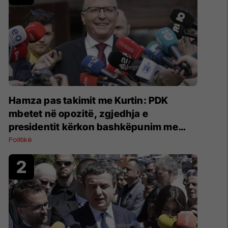
Hamza pas takimit me Kurtin: PDK
mbetet në opozitë, zgjedhja e
presidentit kërkon bashkëpunim me
LVV-në
Politikë