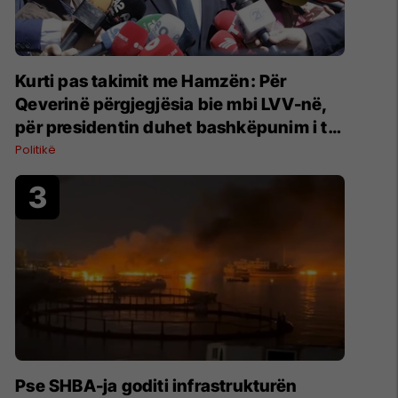
Kurti pas takimit me Hamzën: Për
Qeverinë përgjegjësia bie mbi LVV-në,
për presidentin duhet bashkëpunim i të
gjitha partive
Politikë
Pse SHBA-ja goditi infrastrukturën