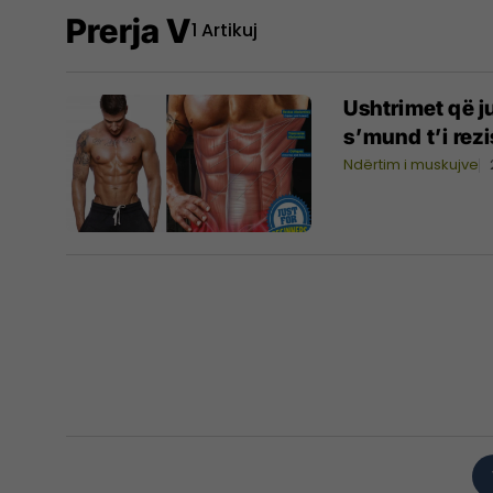
Prerja V
1 Artikuj
Ushtrimet që ju
s’mund t’i rezi
Ndërtim i muskujve