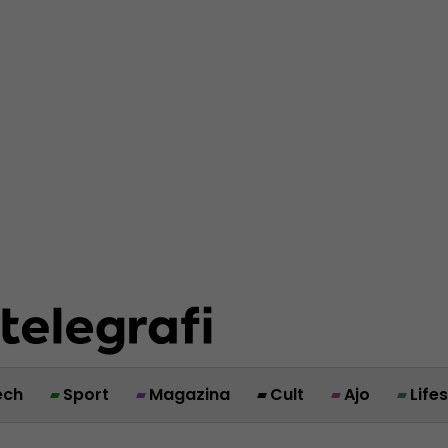
ech
Sport
Magazina
Cult
Ajo
Life