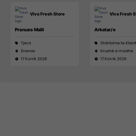
Viva Fresh Store
Viva Fresh S
Pranues Malli
Arkatar/e
Tjera
Shërbime te Klien
Drenas
Krushë e madhe
17 Korrik 2026
17 Korrik 2026