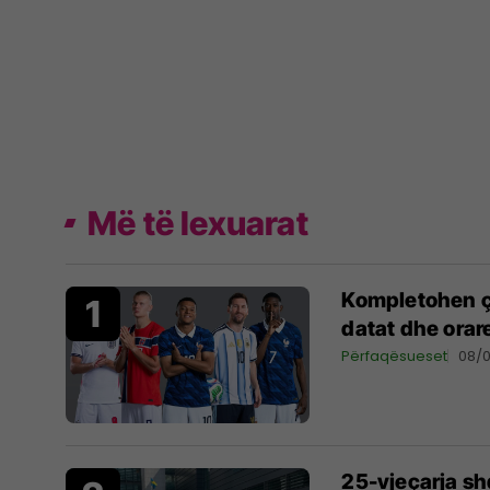
Më të lexuarat
Kompletohen çe
datat dhe orar
Përfaqësueset
08/
25-vjeçarja s