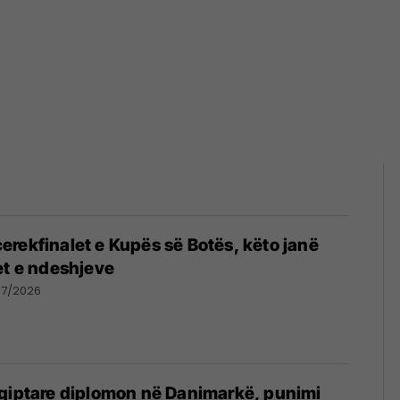
rekfinalet e Kupës së Botës, këto janë
et e ndeshjeve
07/2026
hqiptare diplomon në Danimarkë, punimi