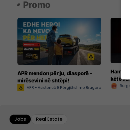
Promo
Hamburg
APR mendon për ju, diasporë –
këtë ve
mirësevini në shtëpi!
Burge
APR - Asistencë E Përgjithshme Rrugore
Jobs
Real Estate