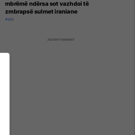
mbrëmë ndërsa sot vazhdoi të
zmbrapsë sulmet iraniane
Azia