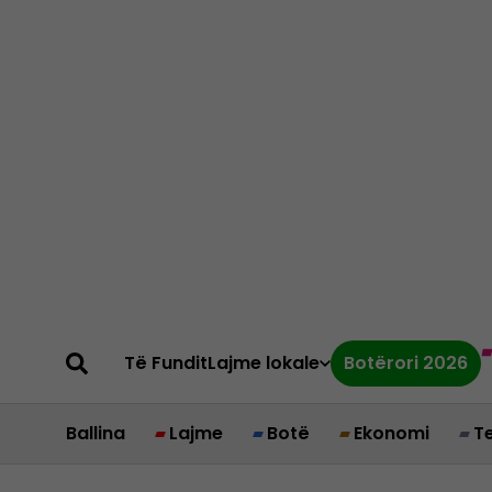
Të Fundit
Lajme lokale
Botërori 2026
Ballina
Lajme
Botë
Ekonomi
T