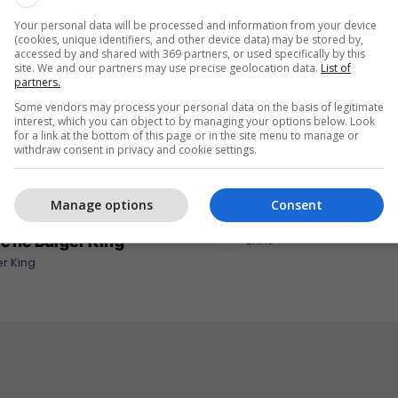
Your personal data will be processed and information from your device
(cookies, unique identifiers, and other device data) may be stored by,
accessed by and shared with 369 partners, or used specifically by this
site. We and our partners may use precise geolocation data.
List of
partners.
Some vendors may process your personal data on the basis of legitimate
interest, which you can object to by managing your options below. Look
for a link at the bottom of this page or in the site menu to manage or
withdraw consent in privacy and cookie settings.
Manage options
Consent
eri ma kjut najher vjen
Me ju në çdo kilometër 
rë në Burger King
EXFIS
r King