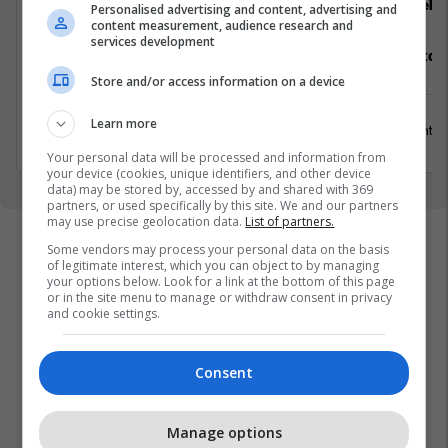
Transcom
Hebs
Personalised advertising and content, advertising and
content measurement, audience research and
services development
Hybrid Senior Talent Acquisition
Staf Restor
Partner
Store and/or access information on a device
Prishtinë
Learn more
15 Gusht 2
2 Shtator 2026
Your personal data will be processed and information from
your device (cookies, unique identifiers, and other device
data) may be stored by, accessed by and shared with 369
partners, or used specifically by this site. We and our partners
may use precise geolocation data.
List of partners.
Some vendors may process your personal data on the basis
of legitimate interest, which you can object to by managing
your options below. Look for a link at the bottom of this page
or in the site menu to manage or withdraw consent in privacy
and cookie settings.
Consent
Manage options