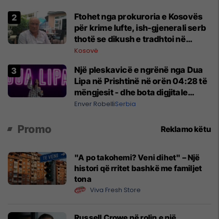
Ftohet nga prokuroria e Kosovës
për krime lufte, ish-gjenerali serb
thotë se dikush e tradhtoi në
Beograd
Kosovë
Një pleskavicë e ngrënë nga Dua
Lipa në Prishtinë në orën 04:28 të
mëngjesit - dhe bota digjitale
serbe shpall gjendjen e luftës
Enver Robelli
Serbia
Promo
Reklamo këtu
"A po takohemi? Veni dihet" – Një
histori që rritet bashkë me familjet
tona
Viva Fresh Store
Russell Crowe në rolin e një