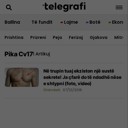
Ballina
Të fundit
Lajme
Botë
Ekono
Prishtina
Prizreni
Peja
Ferizaj
Gjakova
Mitrov
Pika Cv17
1 Artikuj
Në trupin tuaj ekziston një sustë
sekrete! Ja çfarë do të ndodhë nëse
e shtypni (foto, video)
Shëndeti
07/12/2016