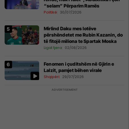
“selam” Përparim Ramës
Politikë
30/07/2026
Mirlind Daku mes lotëve
përshëndetet me Rubin Kazanin, do
të fitojë miliona te Spartak Moska
Ligat tjera
02/08/2026
Fenomen i çuditshëm në Gjirin e
Lalzit, pamjet bëhen virale
Shqipëri
29/07/2026