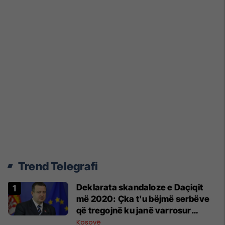
Trend Telegrafi
​Deklarata skandaloze e Daçiqit
më 2020: Çka t'u bëjmë serbëve
që tregojnë ku janë varrosur
shqiptarët në Serbi
Kosovë