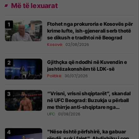
Më të lexuarat
Ftohet nga prokuroria e Kosovës për
krime lufte, ish-gjenerali serb thotë
se dikush e tradhtoi në Beograd
Kosovë
02/08/2026
Gjithçka që ndodhi në Kuvendin e
jashtëzakonshëm të LDK-së
Politikë
30/07/2026
“Vrisni, vrisni shqiptarët”, skandal
në UFC Beograd: Buzukja u përball
me thirrje anti-shqiptare nga
tribunat
UFC
01/08/2026
"Nëse është përfshirë, ka gabuar
rëndë, nuk i falet", Abdixhiku i çon