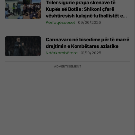
Triler sigurie prapa skenave të
Kupës së Botës: Shikoni çfarë
vështirësish kalojnë futbollistët e
Senegalit dhe Uzbekistanit
Përfaqësueset
09/06/2026
Cannavaro në bisedime për të marrë
drejtimin e Kombëtares aziatike
Ndërkombëtare
01/10/2025