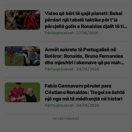
Video që bëri të qajë planeti: Babai
përdori një tabelë taktike për t'ia
përcjellë golin e Ronaldos djalit të tij
të verbër
Përfaqësueset
27/06/2026
Armët sekrete të Portugalisë në
Botëror: Ronaldo, Bruno Fernandes
dhe mjeshtri i skemave që po mahnit
botën
Përfaqësueset
24/06/2026
Fabio Cannavaro përulet para
Cristiano Ronaldos: Tregoi se është
një nga më të mëdhenjtë në histori
Përfaqësueset
24/06/2026