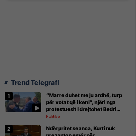
Trend Telegrafi
“Marre duhet me ju ardhë, turp
për votat që i keni”, njëri nga
protestuesit i drejtohet Bedri
Hamzës
Politikë
Ndërpritet seanca, Kurti nuk
prezanton emër për