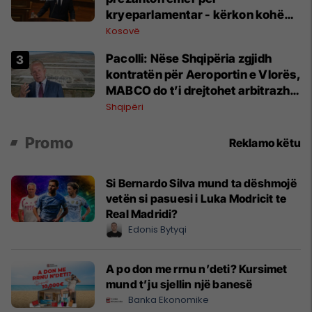
kryeparlamentar - kërkon kohë
shtesë për marrëveshje politike
Kosovë
Pacolli: Nëse Shqipëria zgjidh
kontratën për Aeroportin e Vlorës,
MABCO do t’i drejtohet arbitrazhit
ndërkombëtar
Shqipëri
Promo
Reklamo këtu
Si Bernardo Silva mund ta dëshmojë
vetën si pasuesi i Luka Modricit te
Real Madridi?
Edonis Bytyqi
A po don me rrnu n’deti? Kursimet
mund t’ju sjellin një banesë
Banka Ekonomike