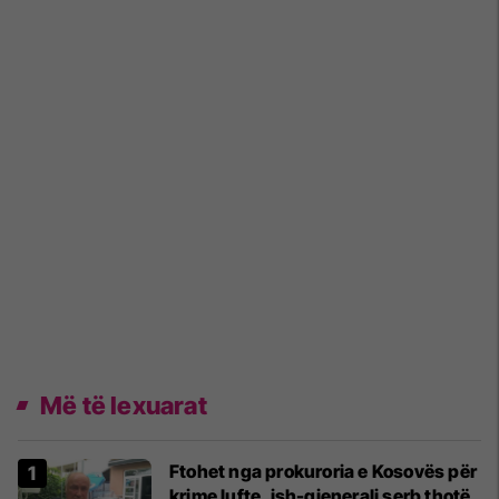
Më të lexuarat
Ftohet nga prokuroria e Kosovës për
krime lufte, ish-gjenerali serb thotë