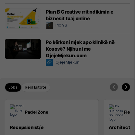
Plan B Creative rrit ndikimin e
biznesit tuaj online
Plan B
Po kërkoni mjek apo klinikë në
Kosovë? Njihuni me
GjejeMjekun.com
GjejeMjekun
Jobs
Real Estate
Padel Zone
Flex 
Recepsionist/e
Architect