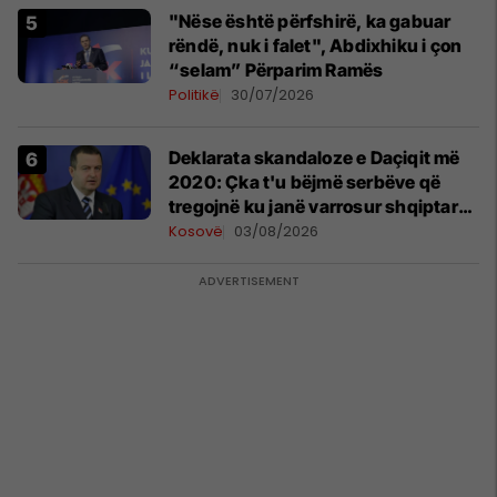
"Nëse është përfshirë, ka gabuar
rëndë, nuk i falet", Abdixhiku i çon
“selam” Përparim Ramës
Politikë
30/07/2026
​Deklarata skandaloze e Daçiqit më
2020: Çka t'u bëjmë serbëve që
tregojnë ku janë varrosur shqiptarët
në Serbi
Kosovë
03/08/2026