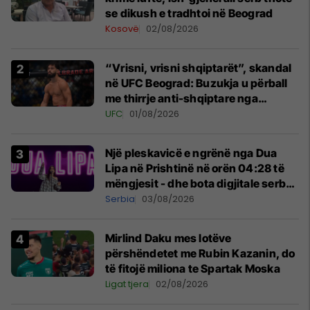
se dikush e tradhtoi në Beograd
Kosovë
02/08/2026
“Vrisni, vrisni shqiptarët”, skandal
në UFC Beograd: Buzukja u përball
me thirrje anti-shqiptare nga
tribunat
UFC
01/08/2026
Një pleskavicë e ngrënë nga Dua
Lipa në Prishtinë në orën 04:28 të
mëngjesit - dhe bota digjitale serbe
shpall gjendjen e luftës
Serbia
03/08/2026
Mirlind Daku mes lotëve
përshëndetet me Rubin Kazanin, do
të fitojë miliona te Spartak Moska
Ligat tjera
02/08/2026