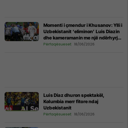
Momenti i çmendur i Khusanov: Ylli i
Uzbekistanit ‘eliminon’ Luis Diazin
dhe kameramanin me një ndërhyrje
të vetme
Përfaqësueset
18/06/2026
Luis Diaz dhuron spektakël,
Kolumbia merr fitore ndaj
Uzbekistanit
Përfaqësueset
18/06/2026