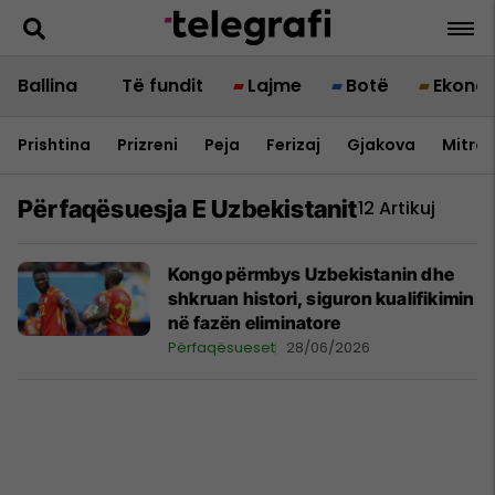
Ballina
Të fundit
Lajme
Botë
Ekono
Prishtina
Prizreni
Peja
Ferizaj
Gjakova
Mitrov
Përfaqësuesja E Uzbekistanit
12 Artikuj
Kongo përmbys Uzbekistanin dhe
shkruan histori, siguron kualifikimin
në fazën eliminatore
Përfaqësueset
28/06/2026