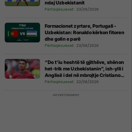
ndaj Uzbekistanit
Përfaqësueset
23/06/2026
Formacionet zyrtare, Portugali -
Uzbekistan: Ronaldo kërkon fitoren
dhe golin e parë
Përfaqësueset
23/06/2026
“Do t’iu heshtë të gjithëve, shënon
het-trik me Uzbekistanin”, ish-ylli i
Anglisë i del në mbrojtje Cristiano
Ronaldos
Përfaqësueset
22/06/2026