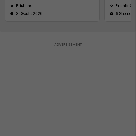
Prishtine
Prishtinë
31 Gusht 2026
6 Shtator 