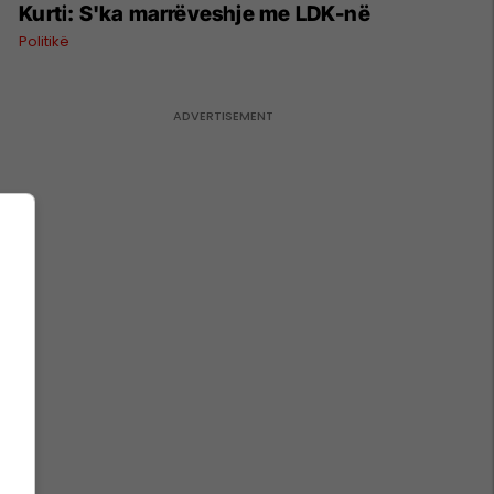
Kurti: S'ka marrëveshje me LDK-në
Politikë