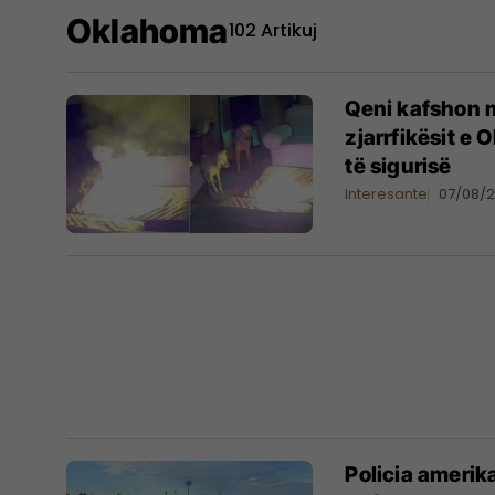
Oklahoma
102 Artikuj
Qeni kafshon m
zjarrfikësit 
të sigurisë
Interesante
07/08/
Policia amerik