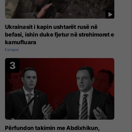
Ukrainasit i kapin ushtarët rusë në
befasi, ishin duke fjetur në strehimoret e
kamufluara
Evropa
Përfundon takimin me Abdixhikun,