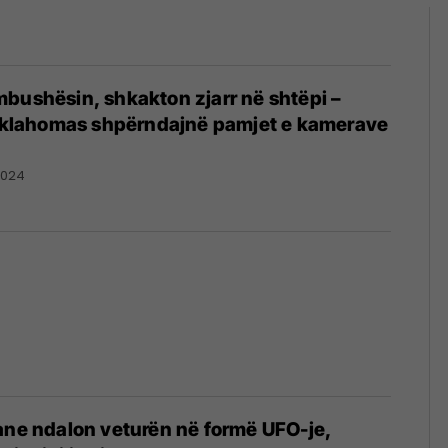
bushësin, shkakton zjarr në shtëpi –
e Oklahomas shpërndajnë pamjet e kamerave
2024
ane ndalon veturën në formë UFO-je,