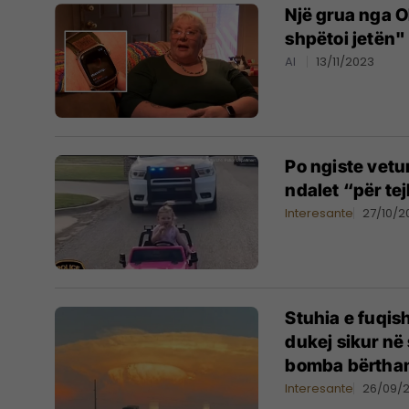
Një grua nga O
shpëtoi jetën"
AI
13/11/2023
Po ngiste vetu
ndalet “për te
Interesante
27/10/2
Stuhia e fuqis
dukej sikur në
bomba bërtha
Interesante
26/09/