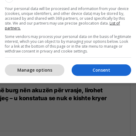
rë
Your personal data will be processed and information from your device
(cookies, unique identifiers, and other device data) may be stored by,
accessed by and shared with 369 partners, or used specifically by this
site. We and our partners may use precise geolocation data.
List of
partners.
Some vendors may process your personal data on the basis of legitimate
interest, which you can object to by managing your options below. Look
for a link at the bottom of this page or in the site menu to manage or
withdraw consent in privacy and cookie settings.
Manage options
Consent
 në burg nën akuzën për vrasje, lirohet
jeç – u konstatua se nuk e kishte kryer