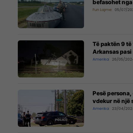
befasohet nga d
Fun Lajme
05/07/20
Të paktën 9 t
Arkansas pasi 
Amerika
26/05/202
Pesë persona, 
vdekur në një
Amerika
23/04/202