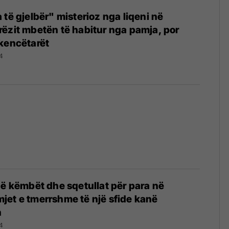
 të gjelbër" misterioz nga liqeni në
ëzit mbetën të habitur nga pamja, por
kencëtarët
4
në këmbët dhe sqetullat për para në
et e tmerrshme të një sfide kanë
n
4