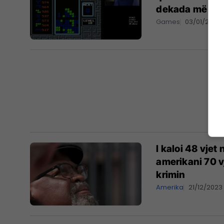
dekada më pa
Games
03/01/2024
I kaloi 48 vjet
amerikani 70 v
krimin
Amerika
21/12/2023