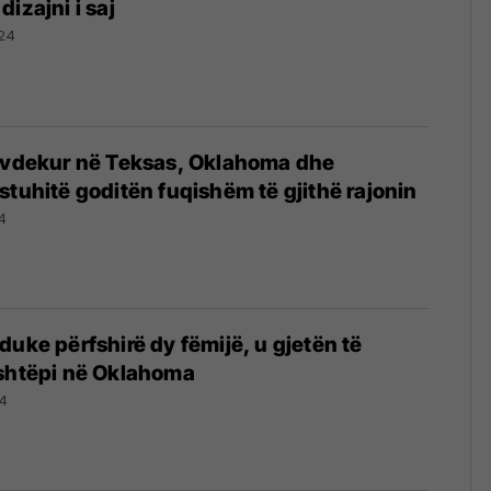
izajni i saj
24
ë vdekur në Teksas, Oklahoma dhe
stuhitë goditën fuqishëm të gjithë rajonin
4
duke përfshirë dy fëmijë, u gjetën të
 shtëpi në Oklahoma
4