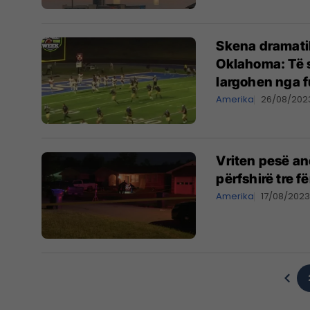
Skena dramatik
Oklahoma: Të s
largohen nga 
Amerika
26/08/202
Vriten pesë an
përfshirë tre f
Amerika
17/08/202