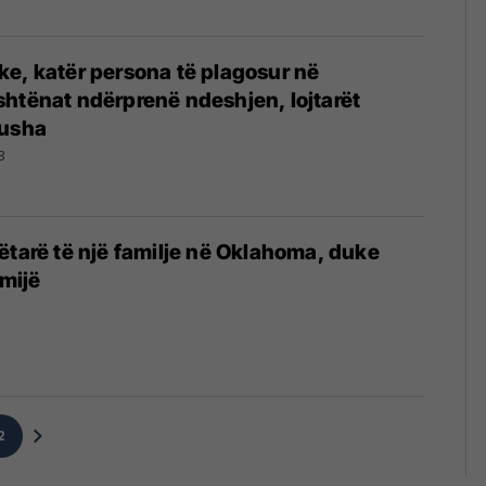
e, katër persona të plagosur në
htënat ndërprenë ndeshjen, lojtarët
fusha
3
ëtarë të një familje në Oklahoma, duke
ëmijë
3
2