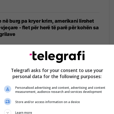
 në burg pa kryer krim, amerikani lirohet
jeçare - flet për herë të parë për kohën sa
grilave
4
n jetën qenit duke i përndjekur kojotët
Telegrafi asks for your consent to use your
24
personal data for the following purposes:
Personalised advertising and content, advertising and content
measurement, audience research and services development
Store and/or access information on a device
në Oklahoma besohet të jetë personi i parë
 - që nga lëshimi i lojës më shumë se tri
Learn more