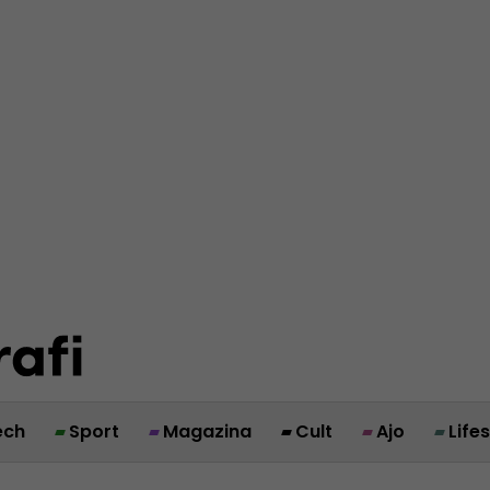
ech
Sport
Magazina
Cult
Ajo
Life