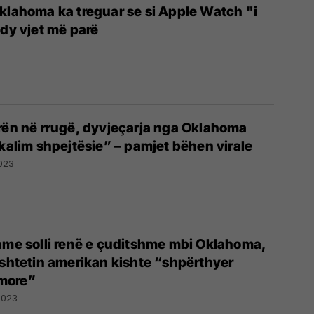
klahoma ka treguar se si Apple Watch "i
 dy vjet më parë
rën në rrugë, dyvjeçarja nga Oklahoma
jkalim shpejtësie” – pamjet bëhen virale
023
hme solli renë e çuditshme mbi Oklahoma,
 shtetin amerikan kishte “shpërthyer
more”
2023