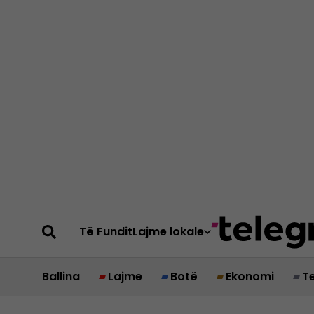
Të Fundit
Lajme lokale
Ballina
Lajme
Botë
Ekonomi
T