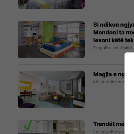
Si ndikon ngjy
Mendoni ta rre
lexoni këtë tek
Rregullimi i shtëpisë
Magjia e ngjyr
Këshilla dhe ide
05
Trendët më mod
Këshilla dhe ide
24/