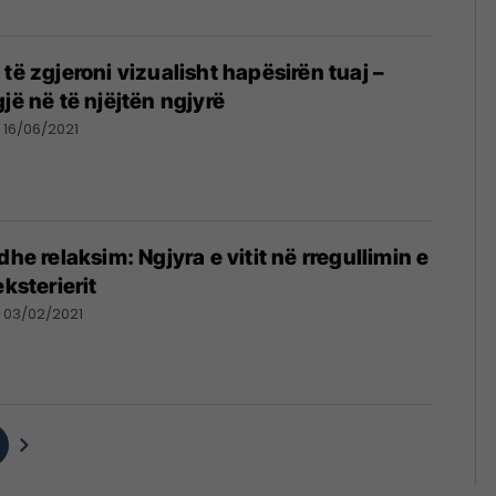
të zgjeroni vizualisht hapësirën tuaj –
jë në të njëjtën ngjyrë
16/06/2021
dhe relaksim: Ngjyra e vitit në rregullimin e
eksterierit
03/02/2021