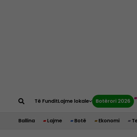
Të Fundit
Lajme lokale
Botërori 2026
Ballina
Lajme
Botë
Ekonomi
T