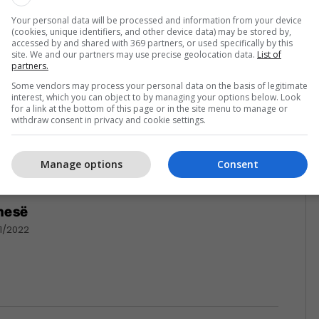
Your personal data will be processed and information from your device
(cookies, unique identifiers, and other device data) may be stored by,
accessed by and shared with 369 partners, or used specifically by this
site. We and our partners may use precise geolocation data.
List of
partners.
Some vendors may process your personal data on the basis of legitimate
interest, which you can object to by managing your options below. Look
for a link at the bottom of this page or in the site menu to manage or
withdraw consent in privacy and cookie settings.
Manage options
Consent
anesë
11/2022