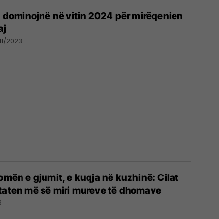
të dominojnë në vitin 2024 për mirëqenien
aj
11/2023
homën e gjumit, e kuqja në kuzhinë: Cilat
htaten më së miri mureve të dhomave
3