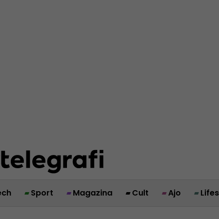
ech
Sport
Magazina
Cult
Ajo
Life