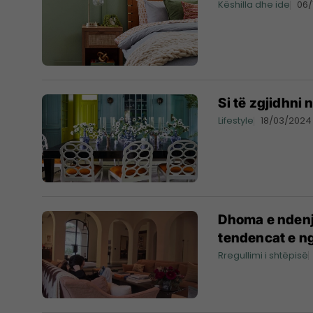
Këshilla dhe ide
06/
Si të zgjidhni 
Lifestyle
18/03/2024
Dhoma e ndenj
tendencat e ng
Rregullimi i shtëpisë