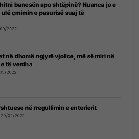
 shitni banesën apo shtëpinë? Nuanca jo e
ulë çmimin e pasurisë suaj të
/09/2022
et në dhomë ngjyrë vjollce, më së miri në
he të verdha
/05/2022
shtuese në rregullimin e enterierit
20/02/2022