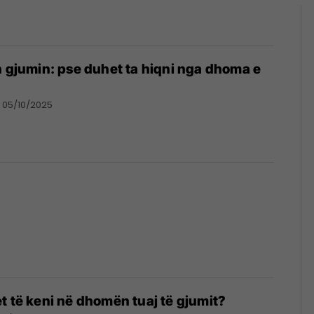
h gjumin: pse duhet ta hiqni nga dhoma e
05/10/2025
t të keni në dhomën tuaj të gjumit?