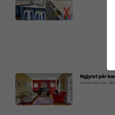
Ngjyrat për b
Këshilla dhe ide
18/