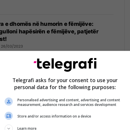
ra e dhomës në humorin e fëmijëve:
gulloni hapësirën e fëmijëve, patjetër
st!
26/03/2023
ave dhe ndjenjat që na shkaktojnë
Telegrafi asks for your consent to use your
/02/2023
personal data for the following purposes:
Personalised advertising and content, advertising and content
measurement, audience research and services development
Store and/or access information on a device
ernë në vitin 2023 për shtëpinë tuaj!
12/2022
Learn more