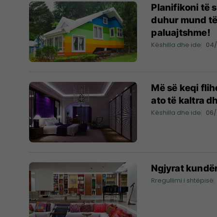
Planifikoni të
duhur mund të 
paluajtshme!
Këshilla dhe ide
04
Më së keqi flih
ato të kaltra d
Këshilla dhe ide
06
Ngjyrat kundër
Rregullimi i shtëpisë