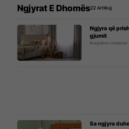
Ngjyrat E Dhomës
22 Artikuj
Ngjyra që pris
gjumit
Rregullimi i shtëpisë
Sa ngjyra duhe