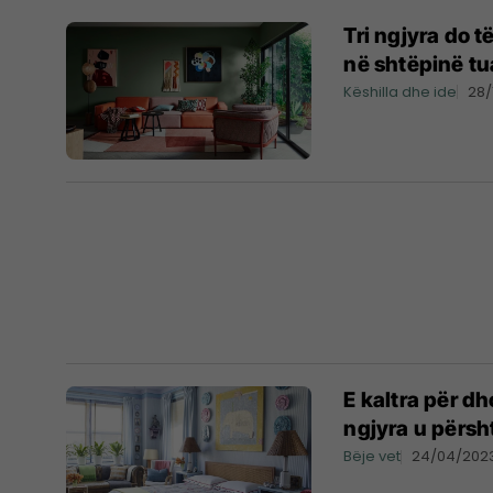
Tri ngjyra do 
në shtëpinë tu
Këshilla dhe ide
28/
E kaltra për d
ngjyra u përs
Bëje vet
24/04/202