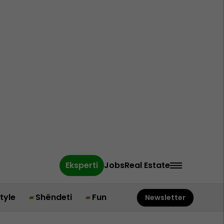
Eksperti
Jobs
Real Estate
style
Shëndeti
Fun
Newsletter