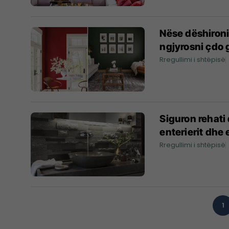
Nëse dëshironi 
ngjyrosni çdo g
Rregullimi i shtëpisë
Siguron rehati 
enterierit dhe 
Rregullimi i shtëpisë
1