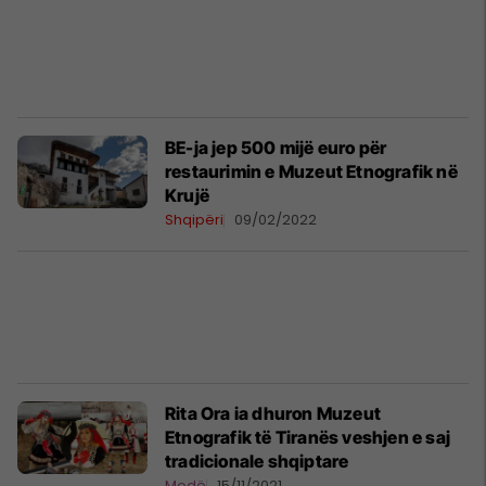
BE-ja jep 500 mijë euro për
restaurimin e Muzeut Etnografik në
Krujë
Shqipëri
09/02/2022
Rita Ora ia dhuron Muzeut
Etnografik të Tiranës veshjen e saj
tradicionale shqiptare
Modë
15/11/2021