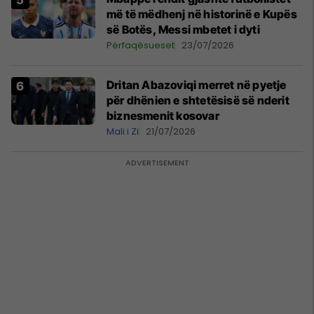
më të mëdhenj në historinë e Kupës
së Botës, Messi mbetet i dyti
Përfaqësueset
23/07/2026
Dritan Abazoviqi merret në pyetje
për dhënien e shtetësisë së nderit
biznesmenit kosovar
Mali i Zi
21/07/2026