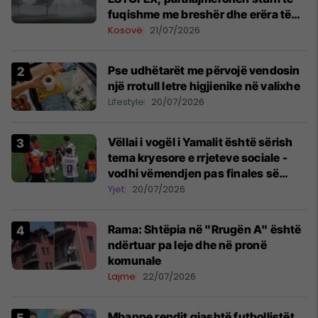
fuqishme me breshër dhe erëra të
forta
Kosovë
21/07/2026
Pse udhëtarët me përvojë vendosin
një rrotull letre higjienike në valixhe
Lifestyle
20/07/2026
Vëllai i vogël i Yamalit është sërish
tema kryesore e rrjeteve sociale -
vodhi vëmendjen pas finales së
Kupës së Botës
Yjet
20/07/2026
Rama: Shtëpia në "Rrugën A" është
ndërtuar pa leje dhe në pronë
komunale
Lajme
22/07/2026
Mbappe rendit gjashtë futbollistët