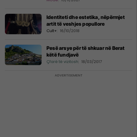
Identiteti dhe estetika, nëpërmjet
artit të veshjes popullore
Cult+
16/10/2018
Pesë arsye për të shkuar në Berat
këtë fundjavë
Çfarë të vizitosh
18/03/2017