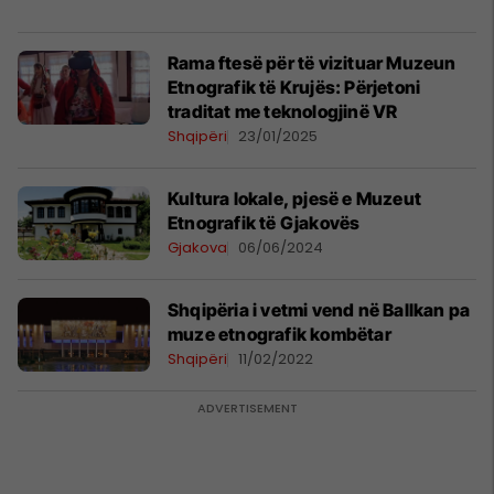
Rama ftesë për të vizituar Muzeun
Etnografik të Krujës: Përjetoni
traditat me teknologjinë VR
Shqipëri
23/01/2025
Kultura lokale, pjesë e Muzeut
Etnografik të Gjakovës
Gjakova
06/06/2024
Shqipëria i vetmi vend në Ballkan pa
muze etnografik kombëtar
Shqipëri
11/02/2022