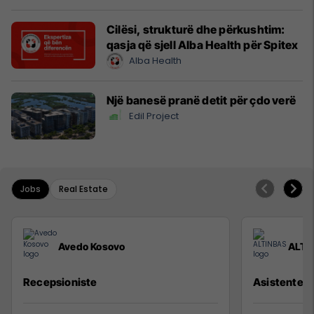
Cilësi, strukturë dhe përkushtim:
qasja që sjell Alba Health për Spitex
Alba Health
Një banesë pranë detit për çdo verë
Edil Project
Jobs
Real Estate
Avedo Kosovo
ALTI
Recepsioniste
Asistente e