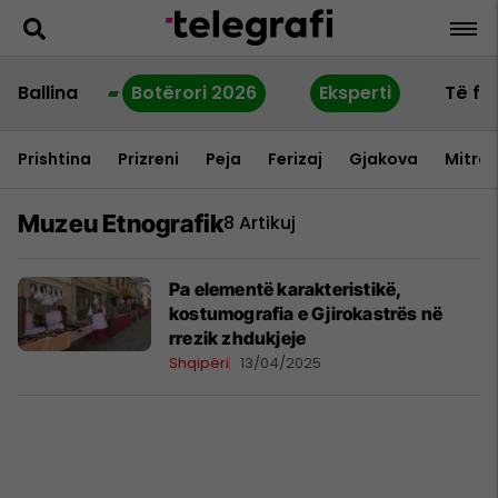
Ballina
Botërori 2026
Eksperti
Të fu
Prishtina
Prizreni
Peja
Ferizaj
Gjakova
Mitrov
Muzeu Etnografik
8 Artikuj
Pa elementë karakteristikë,
kostumografia e Gjirokastrës në
rrezik zhdukjeje
Shqipëri
13/04/2025