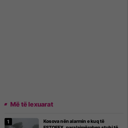
Më të lexuarat
Kosova nën alarmin e kuq të
ESTOFEX, paralajmërohen stuhi të