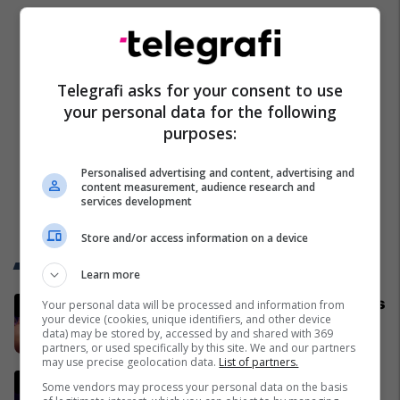
Telegrafi asks for your consent to use
your personal data for the following
purposes:
Personalised advertising and content, advertising and
content measurement, audience research and
services development
Store and/or access information on a device
Trend Telegrafi
Learn more
Fjalët e para të Joshuas pas fitores
Your personal data will be processed and information from
your device (cookies, unique identifiers, and other device
me nokaut ndaj Kristian Prengës
data) may be stored by, accessed by and shared with 369
Boks
partners, or used specifically by this site. We and our partners
may use precise geolocation data.
List of partners.
E rrëzoi Joshuan, por nuk arriti ta
Some vendors may process your personal data on the basis