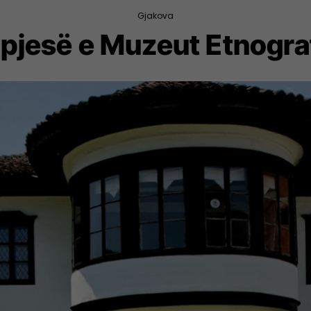
Gjakova
, pjesë e Muzeut Etnogra