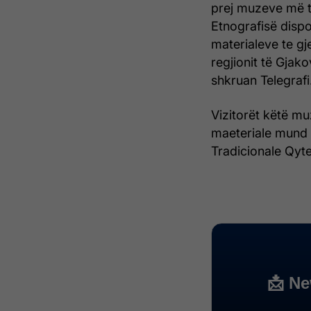
prej muzeve më të
Etnografisë dispo
materialeve te g
regjionit të Gjak
shkruan Telegrafi
Vizitorët këtë m
maeteriale mund 
Tradicionale Qytet