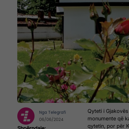
Qyteti i Gjakovës n
Nga
Telegrafi
monumente që kan
06/06/2024
qytetin, por për 