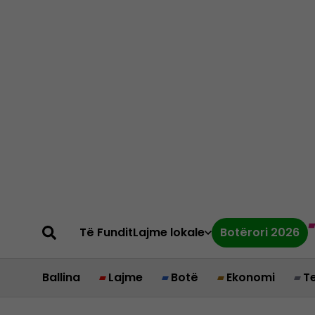
Të Fundit
Lajme lokale
Botërori 2026
Ballina
Lajme
Botë
Ekonomi
T