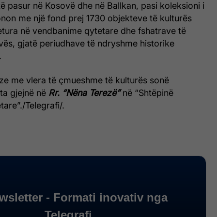
 pasur në Kosovë dhe në Ballkan, pasi koleksioni i
non me një fond prej 1730 objekteve të kulturës
jetura në vendbanime qytetare dhe fshatrave të
ovës, gjatë periudhave të ndryshme historike
.
uze me vlera të çmueshme të kulturës sonë
ta gjejnë në
Rr. “Nëna Terezë”
në “Shtëpinë
are”./Telegrafi/.