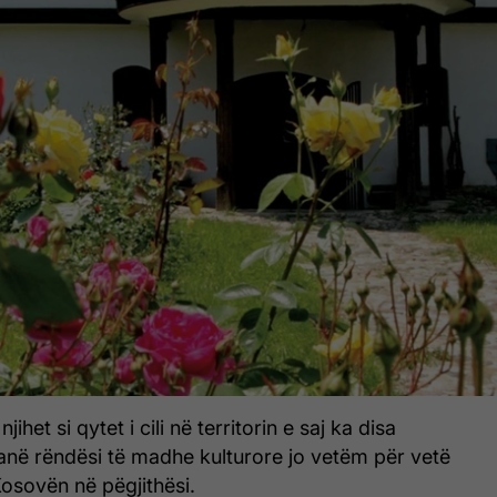
jihet si qytet i cili në territorin e saj ka disa
ë rëndësi të madhe kulturore jo vetëm për vetë
Kosovën në pëgjithësi.