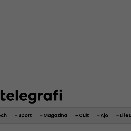
ech
Sport
Magazina
Cult
Ajo
Life