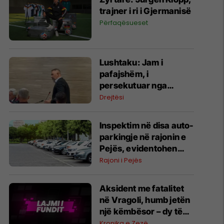
trajner i ri i Gjermanisë
Përfaqësueset
Lushtaku: Jam i
pafajshëm, i
persekutuar nga
EULEX-i
Drejtësi
Inspektim në disa auto-
parkingje në rajonin e
Pejës, evidentohen
shkelje të ndryshme
Rajoni i Pejës
Aksident me fatalitet
në Vragoli, humb jetën
një këmbësor – dy të
tjerë të lënduar
Kronika e Zezë