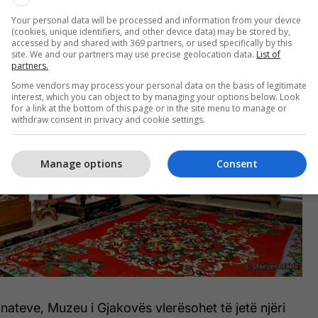
Your personal data will be processed and information from your device
(cookies, unique identifiers, and other device data) may be stored by,
accessed by and shared with 369 partners, or used specifically by this
site. We and our partners may use precise geolocation data.
List of
partners.
Some vendors may process your personal data on the basis of legitimate
interest, which you can object to by managing your options below. Look
for a link at the bottom of this page or in the site menu to manage or
withdraw consent in privacy and cookie settings.
Manage options
Consent
nateve, Muzeu i Gjakovës vlerësohet të jetë njëri