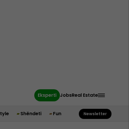
Eksperti
Jobs
Real Estate
style
Shëndeti
Fun
Newsletter