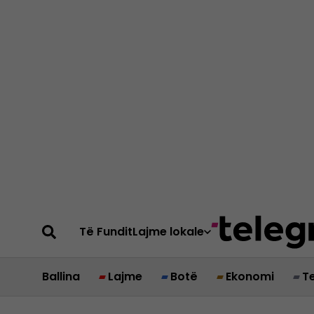
Të Fundit
Lajme lokale
Ballina
Lajme
Botë
Ekonomi
T