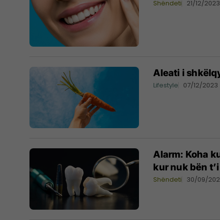
Shëndeti
21/12/202
Aleati i shkëlq
Lifestyle
07/12/2023
Alarm: Koha ku
kur nuk bën t’i
Shëndeti
30/09/20