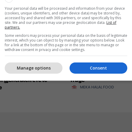
Your personal data will be processed and information from your device
(cookies, unique identifiers, and other device data) may be stored by,
accessed by and shared with 369 partners, or used specifically by this
site. We and our partners may use precise geolocation data.
List of
partners.
Some vendors may process your personal data on the basis of legitimate
interest, which you can object to by managing your options below. Look
for a link at the bottom of this page or in the site menu to manage or
withdraw consent in privacy and cookie settings.
onsor i Artë i DokuFest
Pashtetat MEKA - zgjed
Manage options
Consent
ështet filmin dhe
praktike për mëngjes, p
 gjeneratën e re të
rrugë
e
MEKA HALAL FOOD