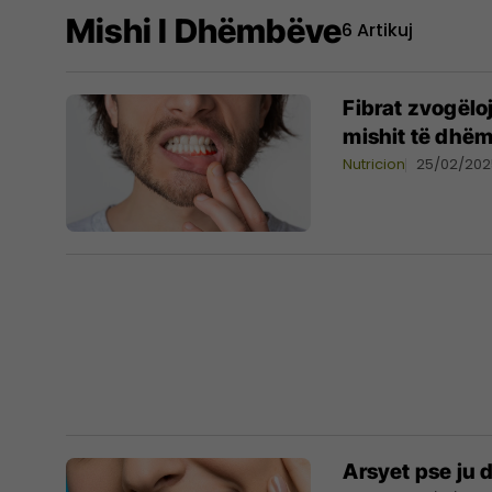
Mishi I Dhëmbëve
6 Artikuj
Fibrat zvogëlo
mishit të dhë
Nutricion
25/02/202
Arsyet pse ju