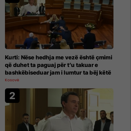
Kurti: Nëse hedhja me vezë është çmimi
që duhet ta paguaj për t’u takuar e
bashkëbiseduar jam i lumtur ta bëj këtë
Kosovë