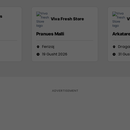
ss
Viva Fresh Store
V
Pranues Malli
Arkatar
Ferizaj
Draga
19 Gusht 2026
31 Gus