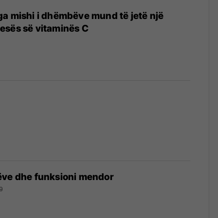
a mishi i dhëmbëve mund të jetë një
esës së vitaminës C
1
ëve dhe funksioni mendor
9