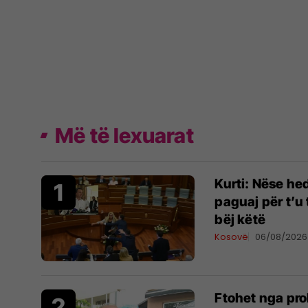
Më të lexuarat
Kurti: Nëse he
paguaj për t’u
bëj këtë
Kosovë
06/08/2026
Ftohet nga pro