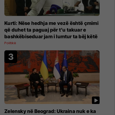
Kurti: Nëse hedhja me vezë është çmimi
që duhet ta paguaj për t’u takuar e
bashkëbiseduar jam i lumtur ta bëj këtë
Politikë
Zelensky në Beograd: Ukraina nuk e ka