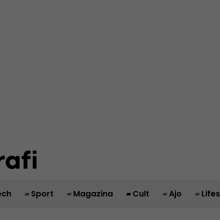
ech
Sport
Magazina
Cult
Ajo
Life