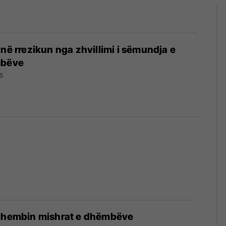
jnë rrezikun nga zhvillimi i sëmundja e
mbëve
5
 dhembin mishrat e dhëmbëve