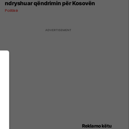
ndryshuar qëndrimin për Kosovën
Politikë
Reklamo këtu