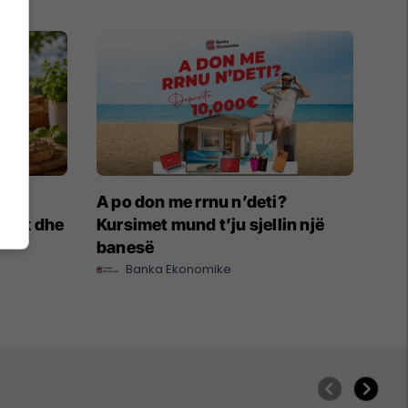
hje
A po don me rrnu n’deti?
iknik dhe
Kursimet mund t’ju sjellin një
banesë
Banka Ekonomike