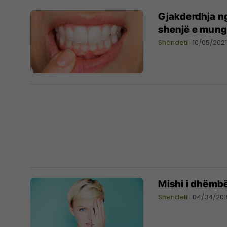
Gjakderdhja ng
shenjë e mung
Shëndeti
10/05/202
Mishi i dhëmb
Shëndeti
04/04/201