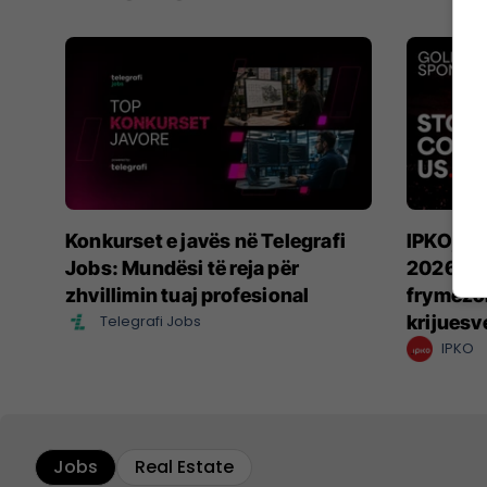
Konkurset e javës në Telegrafi
IPKO, Sp
Jobs: Mundësi të reja për
2026, mb
zhvillimin tuaj profesional
frymëzon
Telegrafi Jobs
krijuesv
IPKO
Jobs
Real Estate