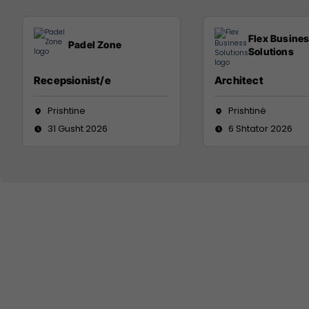
Flex Busine
Padel Zone
Solutions
Recepsionist/e
Architect
Prishtine
Prishtinë
31 Gusht 2026
6 Shtator 2026