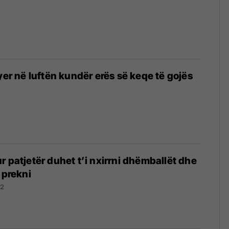
3
yer në luftën kundër erës së keqe të gojës
r patjetër duhet t’i nxirrni dhëmballët dhe
 prekni
22