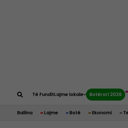
Të Fundit
Lajme lokale
Botërori 2026
Ballina
Lajme
Botë
Ekonomi
T