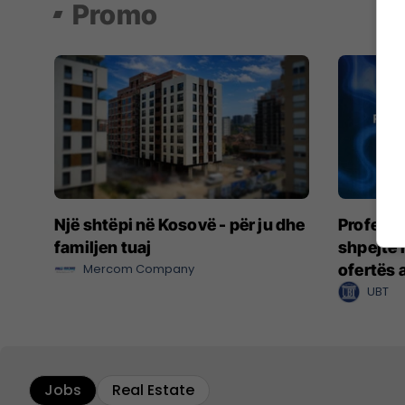
Promo
Një shtëpi në Kosovë - për ju dhe
Profesio
familjen tuaj
shpejtë 
Mercom Company
ofertës 
UBT
Jobs
Real Estate