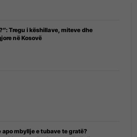
ë?”: Tregu i këshillave, miteve dhe
gjore në Kosovë
e apo mbyllje e tubave te gratë?