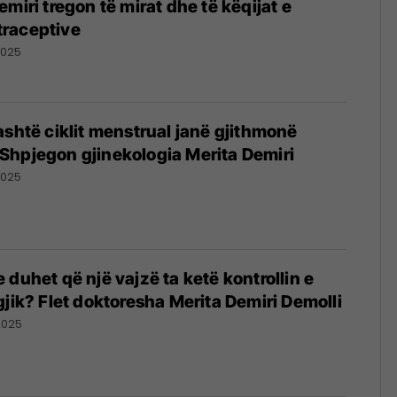
miri tregon të mirat dhe të këqijat e
raceptive
2025
ashtë ciklit menstrual janë gjithmonë
Shpjegon gjinekologia Merita Demiri
2025
 duhet që një vajzë ta ketë kontrollin e
gjik? Flet doktoresha Merita Demiri Demolli
2025