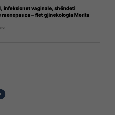
l, infeksionet vaginale, shëndeti
 menopauza – flet gjinekologia Merita
2025
1