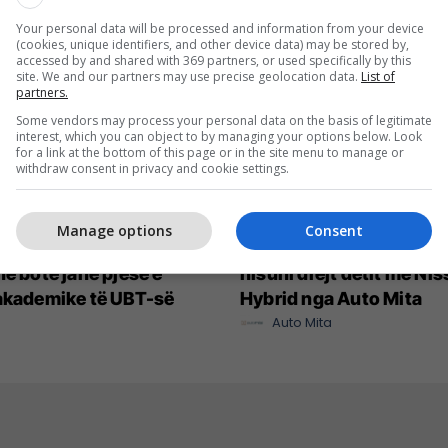
Your personal data will be processed and information from your device
(cookies, unique identifiers, and other device data) may be stored by,
accessed by and shared with 369 partners, or used specifically by this
site. We and our partners may use precise geolocation data.
List of
partners.
Some vendors may process your personal data on the basis of legitimate
interest, which you can object to by managing your options below. Look
for a link at the bottom of this page or in the site menu to manage or
withdraw consent in privacy and cookie settings.
Manage options
Consent
net me rritjen më të
Deri në 10,000 euro zbrit
në botë janë pjesë e
nisuni drejt detit me Ni
akademike të UBT-së
Hybrid nga Auto Mita
Auto Mita