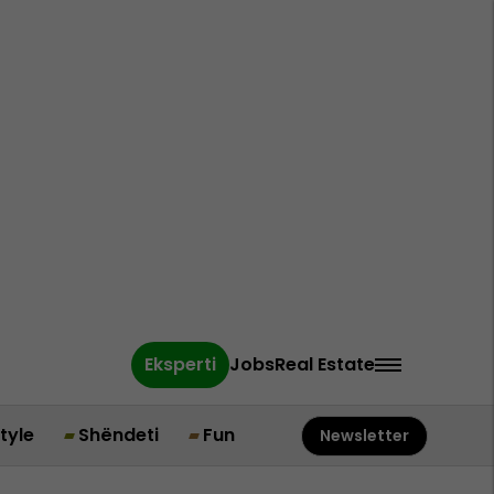
Eksperti
Jobs
Real Estate
style
Shëndeti
Fun
Newsletter