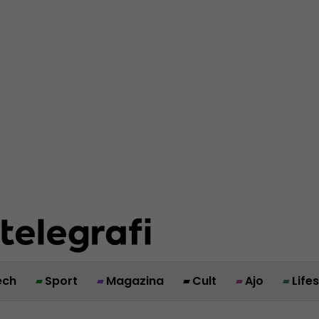
ech
Sport
Magazina
Cult
Ajo
Life