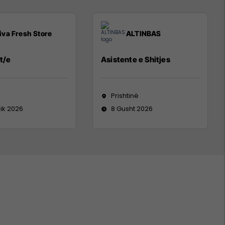
iva Fresh Store
ALTINBAS
t/e
Asistente e Shitjes
j
Prishtinë
rik 2026
8 Gusht 2026