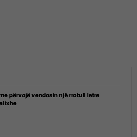
me përvojë vendosin një rrotull letre
valixhe
6