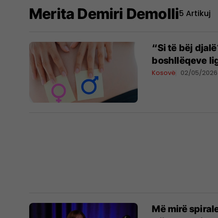
Merita Demiri Demolli
5 Artikuj
“Si të bëj djal
boshllëqeve li
Kosovë
02/05/2026
Më mirë spiral