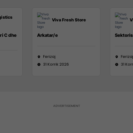
istics
Viva Fresh Store
V
ri C dhe
Arkatar/e
Sektoris
Ferizaj
Feriza
31 Korrik 2026
31 Kor