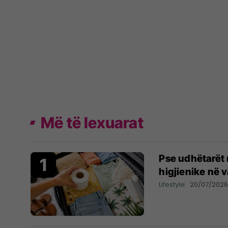
Më të lexuarat
Pse udhëtarët 
higjienike në 
Lifestyle
20/07/202