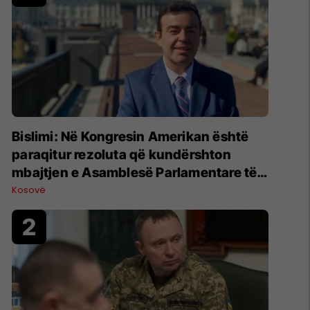
Bislimi: Në Kongresin Amerikan është
paraqitur rezoluta që kundërshton
mbajtjen e Asamblesë Parlamentare të
OSBE-së në Beograd
Kosovë