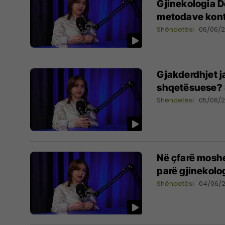
Gjinekologia De
metodave kont
Shëndetësi
06/06/
Gjakderdhjet j
shqetësuese? 
Shëndetësi
05/06/
Në çfarë moshe
parë gjinekolo
Shëndetësi
04/06/