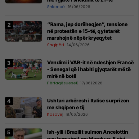
Shkencë
16/06/2026
“Rama, jep dorëheqjen”, tensione
në protestën e 15-të, qytetarët
marshojnë nëpër kryeqytet
Shqipëri
14/06/2026
Vendimi i VAR-it në ndeshjen Francë
- Senegal që i habiti gjyqtarët më të
mirë në botë
Përfaqësueset
17/06/2026
Ushtari arbëresh i Italisë surprizon
me shqipen e tij
Kosovë
18/06/2026
Ish-ylli i Brazilit sulmon Ancelottin
pas barazimit me Marokun: E nisi