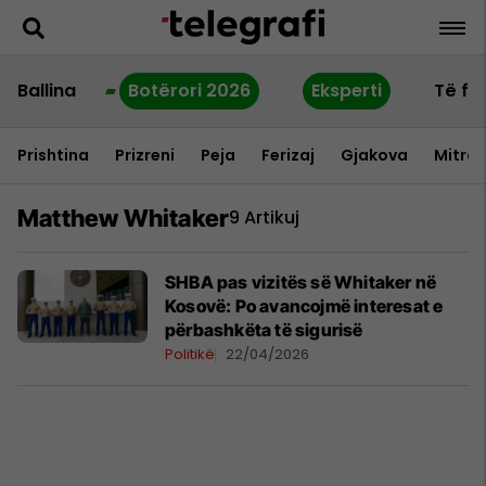
Ballina
Botërori 2026
Eksperti
Të fu
Prishtina
Prizreni
Peja
Ferizaj
Gjakova
Mitrov
Matthew Whitaker
9 Artikuj
SHBA pas vizitës së Whitaker në
Kosovë: Po avancojmë interesat e
përbashkëta të sigurisë
Politikë
22/04/2026