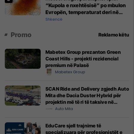
“Kupola e nxehtësisë” po mbulon
Evropën, temperaturat deri në
45°C
Shkencë
Promo
Reklamo këtu
Mabetex Group prezanton Green
Coast Hills - projekti rezidencial
premium në Palasë
Mabetex Group
SCAN Ride and Delivery zgjedh Auto
Mita dhe Dacia Duster Hybrid për
projektin më të ri të taksive në
Prishtinë
Auto Mita
EduCare sjell trajnime të
specializuara për profesionistët e