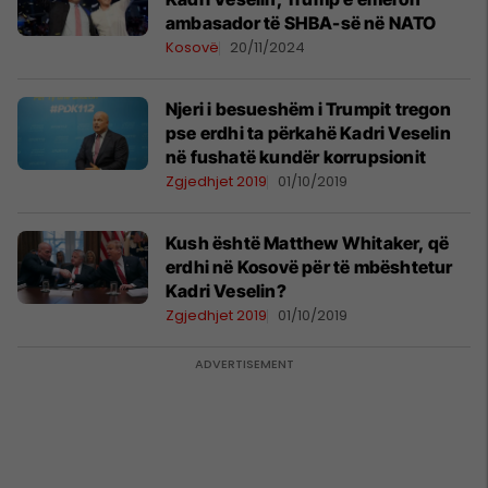
ambasador të SHBA-së në NATO
Kosovë
20/11/2024
Njeri i besueshëm i Trumpit tregon
pse erdhi ta përkahë Kadri Veselin
në fushatë kundër korrupsionit
Zgjedhjet 2019
01/10/2019
Kush është Matthew Whitaker, që
erdhi në Kosovë për të mbështetur
Kadri Veselin?
Zgjedhjet 2019
01/10/2019