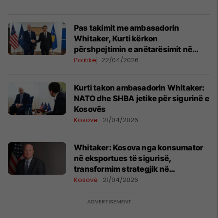
Pas takimit me ambasadorin
Whitaker, Kurti kërkon
përshpejtimin e anëtarësimit në
NATO
Politikë
22/04/2026
Kurti takon ambasadorin Whitaker:
NATO dhe SHBA jetike për sigurinë e
Kosovës
Kosovë
21/04/2026
Whitaker: Kosova nga konsumator
në eksportues të sigurisë,
transformim strategjik në
bashkëpunim me NATO-n
Kosovë
21/04/2026