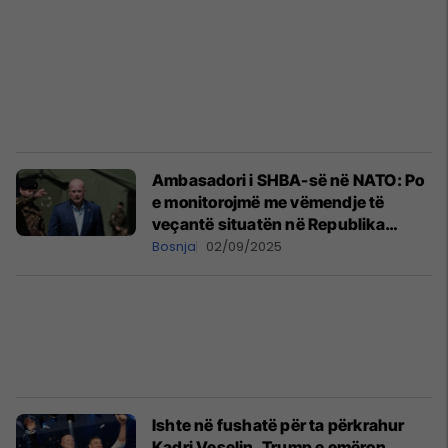
Ambasadori i SHBA-së në NATO: Po
e monitorojmë me vëmendje të
veçantë situatën në Republika
Srpska dhe në Serbi
Bosnja
02/09/2025
Ishte në fushatë për ta përkrahur
Kadri Veselin, Trump e emëron