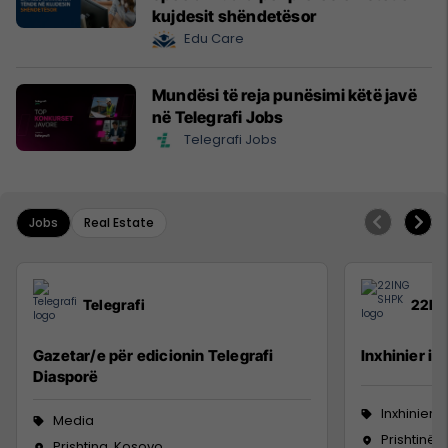
kujdesit shëndetësor
Edu Care
Mundësi të reja punësimi këtë javë
në Telegrafi Jobs
Telegrafi Jobs
Jobs
Real Estate
Telegrafi
22IN
Gazetar/e për edicionin Telegrafi
Inxhinier i 
Diasporë
Inxhinieri
Media
Prishtinë
Prishtina, Kosovo