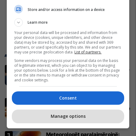
Store and/or access information on a device
Learn more
Your personal data will be processed and information from
your device (cookies, unique identifiers, and other device
data) may be stored by, accessed by and shared with 369
partners, or used specifically by this site. We and our partners
may use precise geolocation data.
List of partners.
Trend Telegrafi
Some vendors may process your personal data on the basis
of legitimate interest, which you can object to by managing
Irani mbyll Ngushticën e Hormuzit,
your options below. Look for a link at the bottom of this page
akuzon SHBA-në dhe Izraelin për
or in the site menu to manage or withdraw consent in privacy
and cookie settings.
shkelje të armëpushimit
Azia
Consent
LDK kërkon dorëheqjen e Çekut:
Problemi i kopjimit në maturë ishte
paralajmëruar, nuk u morën masa
Manage options
Arsim
Meteorologët paralajmërojnë: