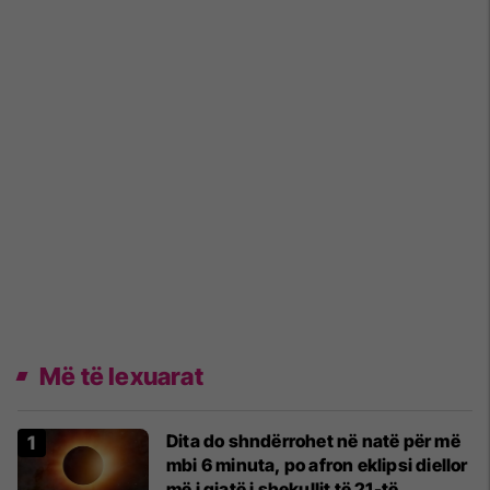
Më të lexuarat
Dita do shndërrohet në natë për më
mbi 6 minuta, po afron eklipsi diellor
më i gjatë i shekullit të 21-të