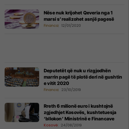
Nëse nuk krijohet Qeveria nga 1
marsi s’realizohet asnjë pagesë
Financa
12/01/2020
Deputetët që nuk u rizgjodhën
marrin pagë të plotë deri në gushtin
e vitit 2020
Financa
23/10/2019
Rreth 6 milionë euro i kushtojnë
zgjedhjet Kosovës, kushtetuesja
‘bllokon’ Ministrinë e Financave
Kosovë
24/08/2019