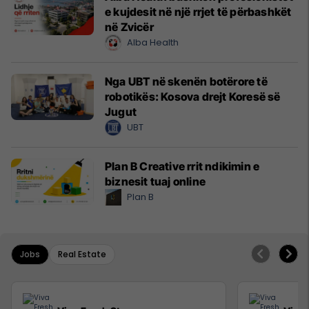
e kujdesit në një rrjet të përbashkët
në Zvicër
Alba Health
Nga UBT në skenën botërore të
robotikës: Kosova drejt Koresë së
Jugut
UBT
Plan B Creative rrit ndikimin e
biznesit tuaj online
Plan B
Jobs
Real Estate