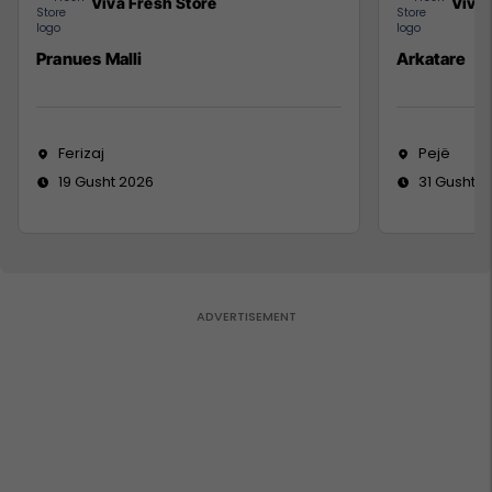
Viva Fresh Store
Viva 
Pranues Malli
Arkatare
Ferizaj
Pejë
19 Gusht 2026
31 Gusht 2