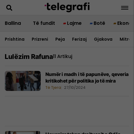
Ballina
Të fundit
Lajme
Botë
Ekono
Prishtina
Prizreni
Peja
Ferizaj
Gjakova
Mitrov
Lulëzim Rafuna
11 Artikuj
​Numër i madh i të papunëve, qeveria
kritikohet për politika jo të mira
Të Tjera
27/10/2024