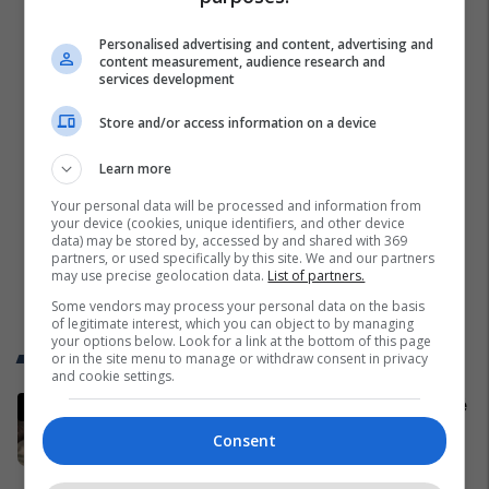
Personalised advertising and content, advertising and
content measurement, audience research and
services development
Store and/or access information on a device
Learn more
Your personal data will be processed and information from
your device (cookies, unique identifiers, and other device
data) may be stored by, accessed by and shared with 369
partners, or used specifically by this site. We and our partners
may use precise geolocation data.
List of partners.
Some vendors may process your personal data on the basis
of legitimate interest, which you can object to by managing
your options below. Look for a link at the bottom of this page
Trend Telegrafi
or in the site menu to manage or withdraw consent in privacy
and cookie settings.
Ukrainasit i kapin ushtarët rusë në
befasi, ishin duke fjetur në
Consent
strehimoret e kamufluara
Evropa