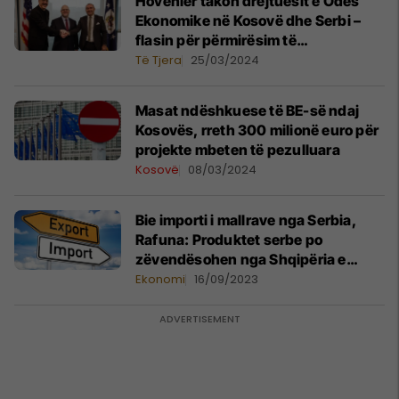
Hovenier takon drejtuesit e Odës
Ekonomike në Kosovë dhe Serbi –
flasin për përmirësim të
bashkëpunimit
Të Tjera
25/03/2024
Masat ndëshkuese të BE-së ndaj
Kosovës, rreth 300 milionë euro për
projekte mbeten të pezulluara
Kosovë
08/03/2024
​Bie importi i mallrave nga Serbia,
Rafuna: Produktet serbe po
zëvendësohen nga Shqipëria e
Maqedonia e Veriut
Ekonomi
16/09/2023