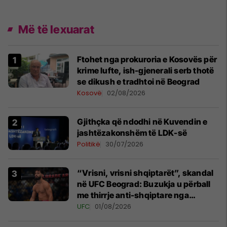
Më të lexuarat
Ftohet nga prokuroria e Kosovës për
krime lufte, ish-gjenerali serb thotë
se dikush e tradhtoi në Beograd
Kosovë
02/08/2026
Gjithçka që ndodhi në Kuvendin e
jashtëzakonshëm të LDK-së
Politikë
30/07/2026
“Vrisni, vrisni shqiptarët”, skandal
në UFC Beograd: Buzukja u përball
me thirrje anti-shqiptare nga
tribunat
UFC
01/08/2026