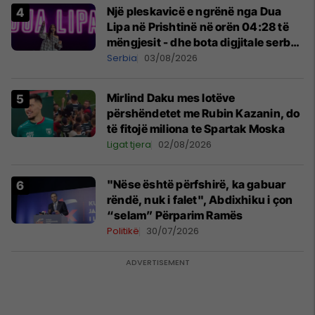
Një pleskavicë e ngrënë nga Dua
Lipa në Prishtinë në orën 04:28 të
mëngjesit - dhe bota digjitale serbe
shpall gjendjen e luftës
Serbia
03/08/2026
Mirlind Daku mes lotëve
përshëndetet me Rubin Kazanin, do
të fitojë miliona te Spartak Moska
Ligat tjera
02/08/2026
"Nëse është përfshirë, ka gabuar
rëndë, nuk i falet", Abdixhiku i çon
“selam” Përparim Ramës
Politikë
30/07/2026