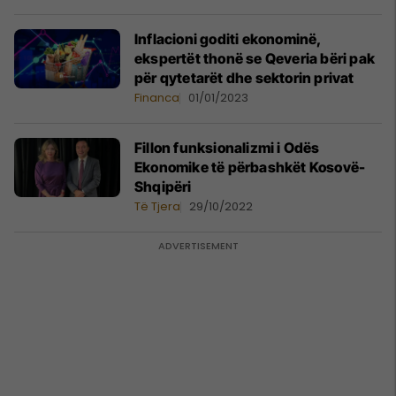
​Inflacioni goditi ekonominë,
ekspertët thonë se Qeveria bëri pak
për qytetarët dhe sektorin privat
Financa
01/01/2023
Fillon funksionalizmi i Odës
Ekonomike të përbashkët Kosovë-
Shqipëri
Të Tjera
29/10/2022