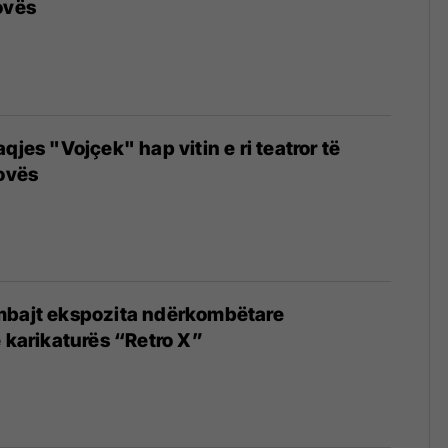
ovës
qjes "Vojçek" hap vitin e ri teatror të
kovës
mbajt ekspozita ndërkombëtare
e karikaturës “Retro X”