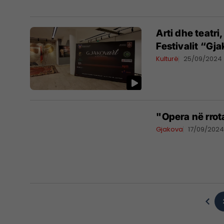
Arti dhe teatri,
Festivalit “Gj
Kulturë
25/09/2024
"Opera në rrot
Gjakova
17/09/202