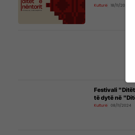
Kulturë
18/11/2024
Festivali "Ditë
të dytë në "Dit
Kulturë
08/11/2024