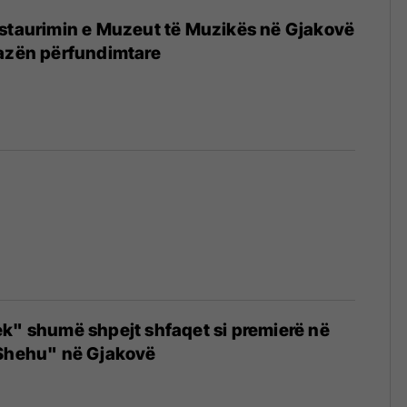
estaurimin e Muzeut të Muzikës në Gjakovë
fazën përfundimtare
k" shumë shpejt shfaqet si premierë në
 Shehu" në Gjakovë