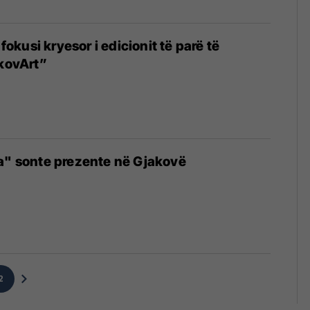
 fokusi kryesor i edicionit të parë të
akovArt”
a" sonte prezente në Gjakovë
4
2