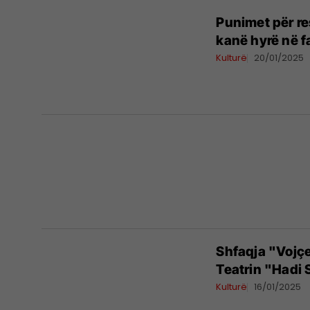
Punimet për r
kanë hyrë në 
Kulturë
20/01/2025
Shfaqja "Vojçe
Teatrin "Hadi
Kulturë
16/01/2025