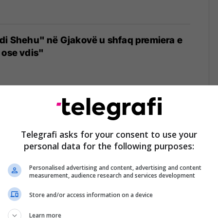
di Shehu" në Gjakovë u shfaq premiera e
 ose vdis"
ët e nëntorit" hapet sonte me shfaqjen e
e Kaçanikut"
Telegrafi asks for your consent to use your
personal data for the following purposes:
Personalised advertising and content, advertising and content
measurement, audience research and services development
Store and/or access information on a device
t e nëntorit" vjen me një program të pasur
Learn more