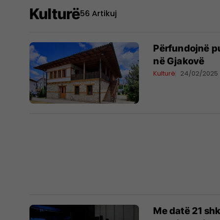
Kulturë
56 Artikuj
Përfundojnë p
në Gjakovë
Kulturë
24/02/2025
Me datë 21 shk