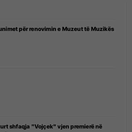
unimet për renovimin e Muzeut të Muzikës
urt shfaqja "Vojçek" vjen premierë në