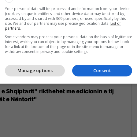
Your personal data will be processed and information from your device
(cookies, unique identifiers, and other device data) may be stored by,
accessed by and shared with 369 partners, or used specifically by this
site. We and our partners may use precise geolocation data.
List of
partners.
Some vendors may process your personal data on the basis of legitimate
interest, which you can object to by managing your options below. Look
for a link at the bottom of this page or in the site menu to manage or
withdraw consent in privacy and cookie settings.
Manage options
Consent
t e Shqiptarit" rikthehet me edicionin e tij
ët e Nëntorit"