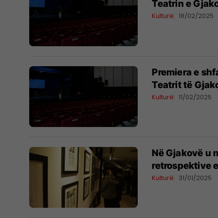
Teatrin e Gjak
Kulturë
18/02/2025
Premiera e shfa
Teatrit të Gja
Kulturë
11/02/2025
Në Gjakovë u 
retrospektive 
Kulturë
31/01/2025