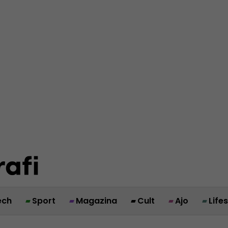
ech
Sport
Magazina
Cult
Ajo
Life