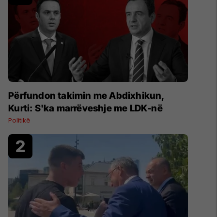
Përfundon takimin me Abdixhikun,
Kurti: S'ka marrëveshje me LDK-në
Politikë