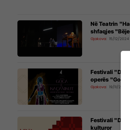
Në Teatrin "Ha
shfaqjes "Bëje
Gjakova
15/12/2024
Festivali "Dit
operës "Goca 
Gjakova
19/11/2024
Festivali "Ditë
kulturor