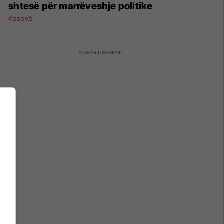
shtesë për marrëveshje politike
Kosovë