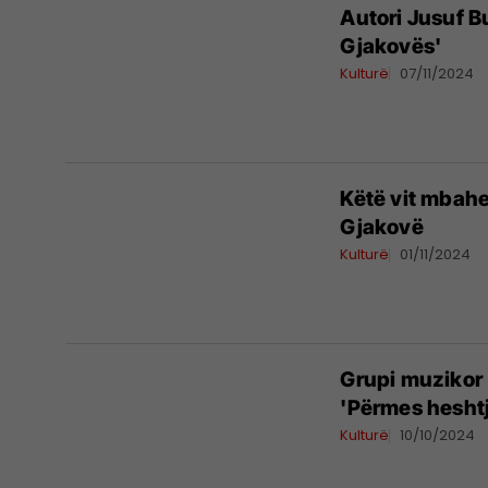
Autori Jusuf Bu
Gjakovës'
Kulturë
07/11/2024
Këtë vit mbahet
Gjakovë
Kulturë
01/11/2024
Grupi muzikor 
'Përmes hesht
Kulturë
10/10/2024