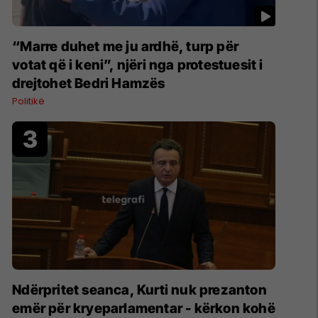
“Marre duhet me ju ardhë, turp për
votat që i keni”, njëri nga protestuesit i
drejtohet Bedri Hamzës
Politikë
Ndërpritet seanca, Kurti nuk prezanton
emër për kryeparlamentar - kërkon kohë