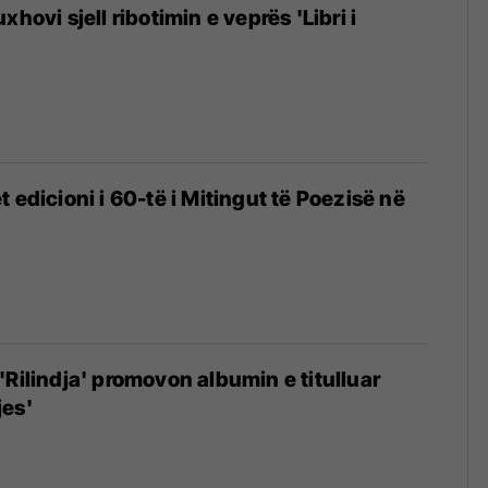
xhovi sjell ribotimin e veprës 'Libri i
 edicioni i 60-të i Mitingut të Poezisë në
'Rilindja' promovon albumin e titulluar
jes'