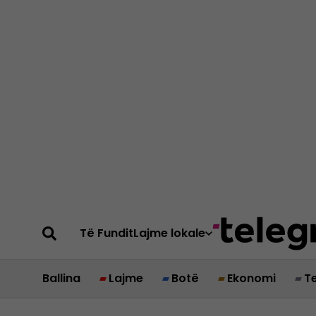
Të Fundit
Lajme lokale
Ballina
Lajme
Botë
Ekonomi
T