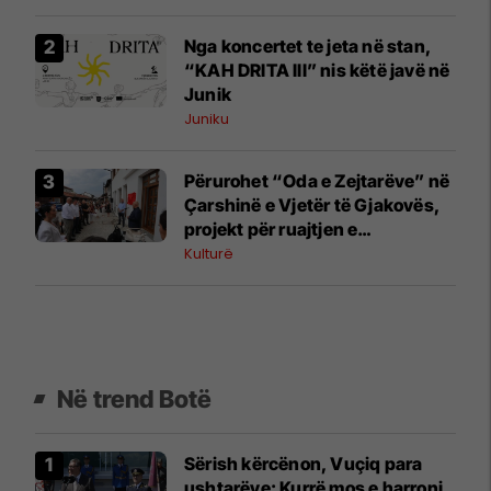
Nga koncertet te jeta në stan,
“KAH DRITA III” nis këtë javë në
Junik
Juniku
Përurohet “Oda e Zejtarëve” në
Çarshinë e Vjetër të Gjakovës,
projekt për ruajtjen e
trashëgimisë kulturore
Kulturë
Në trend Botë
Sërish kërcënon, Vuçiq para
ushtarëve: Kurrë mos e harroni,