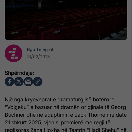
Nga
Telegrafi
18/02/2025
Një nga kryeveprat e dramaturgjisë botërore
“Vojçeku” e bazuar në dramën origjinale të Georg
Büchner dhe në adaptimin e Jack Thorne me datë
21 shkurt 2025, vjen si premierë me regji të
regjisores Zana Hoxha në Teatrin “Hadi Shehu” në