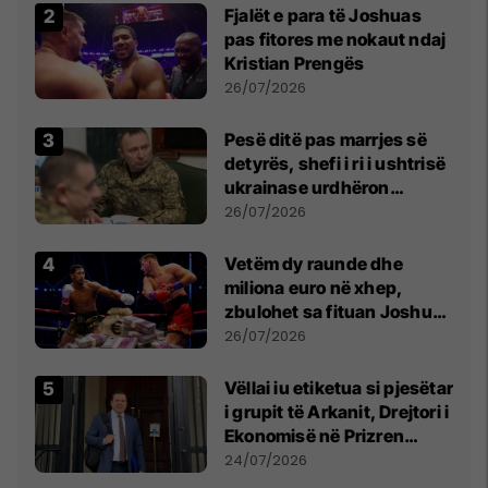
Fjalët e para të Joshuas
pas fitores me nokaut ndaj
Kristian Prengës
26/07/2026
Pesë ditë pas marrjes së
detyrës, shefi i ri i ushtrisë
ukrainase urdhëron
kontroll të madh
26/07/2026
Vetëm dy raunde dhe
miliona euro në xhep,
zbulohet sa fituan Joshua
e Prenga
26/07/2026
Vëllai iu etiketua si pjesëtar
i grupit të Arkanit, Drejtori i
Ekonomisë në Prizren
mohon pretendimet
24/07/2026