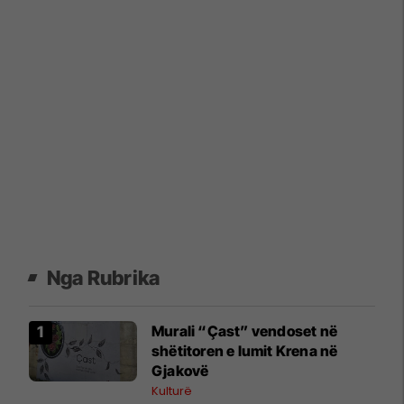
Nga Rubrika
Murali “Çast” vendoset në
shëtitoren e lumit Krena në
Gjakovë
Kulturë