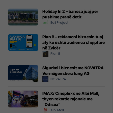
Holiday In 2 – banesa juaj për
pushime pranë detit
Edil Project
Plan B – reklamoni biznesin tuaj
aty ku është audienca shqiptare
në Zvicër
Plan B
Sigurimi i biznesit me NOVATRA
Vermögensberatung AG
NOVATRA
IMAX/ Cineplexx në Albi Mall,
thyen rekorde rajonale me
"Odisea"
Albi Mall