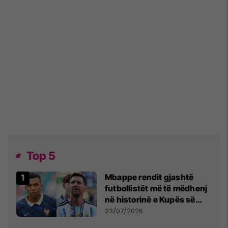
Top 5
Mbappe rendit gjashtë
futbollistët më të mëdhenj
në historinë e Kupës së
Botës, Messi mbetet i dyti
23/07/2026