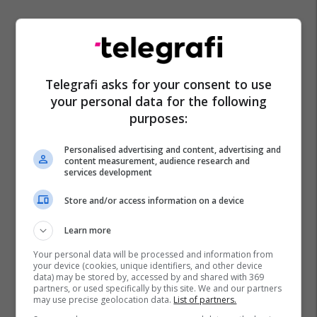
Telegrafi asks for your consent to use
your personal data for the following
purposes:
Teatri I Gjakovës
Shfaqja Vojçek
Kulturë
Shfaqje Teatrale
Personalised advertising and content, advertising and
content measurement, audience research and
services development
Store and/or access information on a device
Learn more
Your personal data will be processed and information from
your device (cookies, unique identifiers, and other device
data) may be stored by, accessed by and shared with 369
partners, or used specifically by this site. We and our partners
may use precise geolocation data.
List of partners.