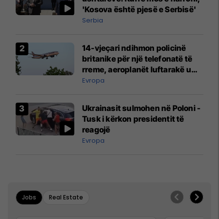
'Kosova është pjesë e Serbisë'
Serbia
14-vjeçari ndihmon policinë
britanike për një telefonatë të
rreme, aeroplanët luftarakë u
ngritën në ajër për të
Evropa
interceptuar fluturaken e Qatar
Airways që po shkonte drejt
Ukrainasit sulmohen në Poloni -
Mançesterit
Tusk i kërkon presidentit të
reagojë
Evropa
Jobs
Real Estate