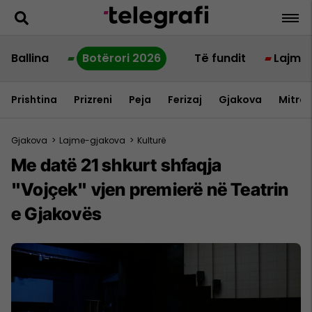
Ballina
Botërori 2026
Të fundit
Lajme
Prishtina
Prizreni
Peja
Ferizaj
Gjakova
Mitrov
Gjakova
>
Lajme-gjakova
>
Kulturë
Me datë 21 shkurt shfaqja
"Vojçek" vjen premierë në Teatrin
e Gjakovës