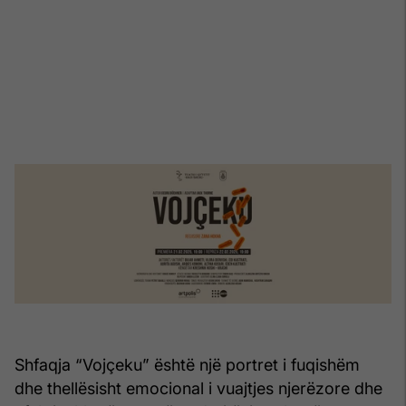
Shfaqja “Vojçeku” është një portret i fuqishëm
dhe thellësisht emocional i vuajtjes njerëzore dhe