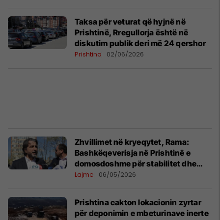
Taksa për veturat që hyjnë në
Prishtinë, Rregullorja është në
diskutim publik deri më 24 qershor
Prishtina
02/06/2026
Zhvillimet në kryeqytet, Rama:
Bashkëqeverisja në Prishtinë e
domosdoshme për stabilitet dhe
zhvillim
Lajme
06/05/2026
Prishtina cakton lokacionin zyrtar
për deponimin e mbeturinave inerte