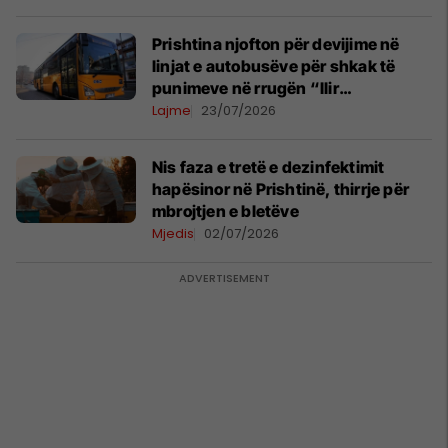
Prishtina njofton për devijime në
linjat e autobusëve për shkak të
punimeve në rrugën “Ilir
Konushevci”
Lajme
23/07/2026
Nis faza e tretë e dezinfektimit
hapësinor në Prishtinë, thirrje për
mbrojtjen e bletëve
Mjedis
02/07/2026