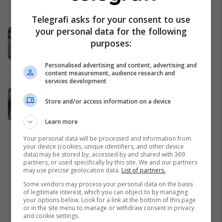
postimeve të fundit
Lajme
20/01/2026
Telegrafi asks for your consent to use
your personal data for the following
Këto dy shtete nuk kanë kryeqytet:
purposes:
Njëri ndodhet në Evropë dhe është
ndër më të pasurit në botë
Lifestyle
06/01/2026
Personalised advertising and content, advertising and
content measurement, audience research and
services development
​Arrestohet një person i dyshuar për
Store and/or access information on a device
vjedhje në Prishtinë
Kronika e Zezë
04/12/2025
Learn more
Your personal data will be processed and information from
your device (cookies, unique identifiers, and other device
1
data) may be stored by, accessed by and shared with 369
partners, or used specifically by this site. We and our partners
may use precise geolocation data.
List of partners.
Some vendors may process your personal data on the basis
of legitimate interest, which you can object to by managing
your options below. Look for a link at the bottom of this page
or in the site menu to manage or withdraw consent in privacy
and cookie settings.