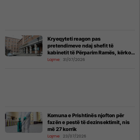
Kryeqyteti reagon pas
pretendimeve ndaj shefit të
kabinetit të Përparim Ramës, kërkon
trajtim nga drejtësia
Lajme
31/07/2026
Komuna e Prishtinës njofton për
fazën e pestë të dezinsektimit, nis
më 27 korrik
Lajme
23/07/2026