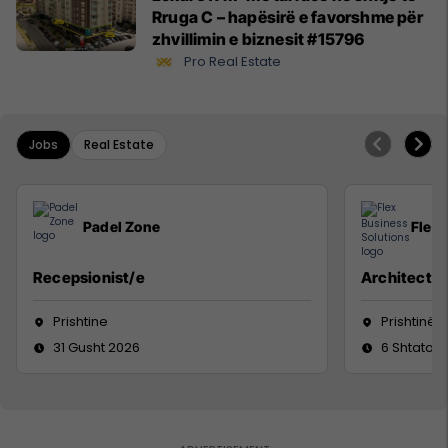
Rruga C – hapësirë e favorshme për
zhvillimin e biznesit #15796
Pro Real Estate
Jobs
Real Estate
Padel Zone
Flex 
Recepsionist/e
Architect
Prishtine
Prishtinë
31 Gusht 2026
6 Shtator 