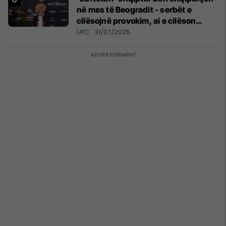
në mes të Beogradit - serbët e
cilësojnë provokim, ai e cilëson
simbol të identitetit
UFC
31/07/2026