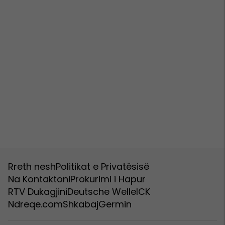
Rreth nesh
Politikat e Privatësisë
Na Kontaktoni
Prokurimi i Hapur
RTV Dukagjini
Deutsche Welle
ICK
Ndreqe.com
Shkabaj
Germin