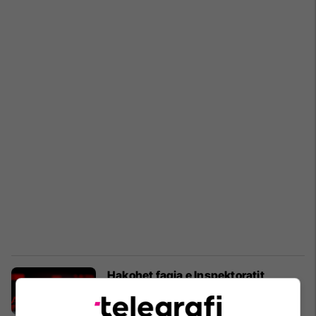
Hakohet faqja e Inspektoratit,
Komuna e Prishtinës kërkon që
qytetarët të mos ju besojnë