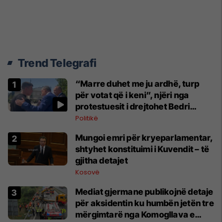
Trend Telegrafi
“Marre duhet me ju ardhë, turp
për votat që i keni”, njëri nga
protestuesit i drejtohet Bedri
Hamzës
Politikë
Mungoi emri për kryeparlamentar,
shtyhet konstituimi i Kuvendit – të
gjitha detajet
Kosovë
Mediat gjermane publikojnë detaje
për aksidentin ku humbën jetën tre
mërgimtarë nga Komogllava e