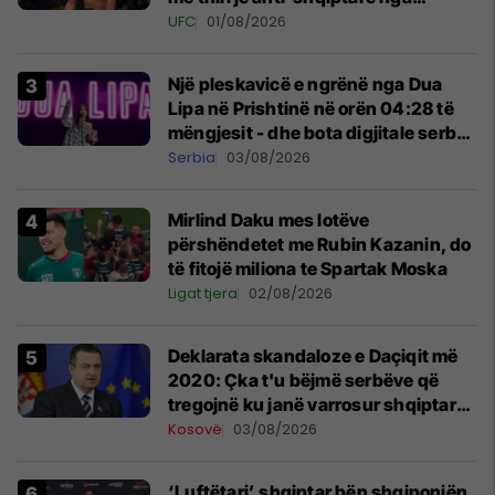
tribunat
UFC
01/08/2026
Një pleskavicë e ngrënë nga Dua
Lipa në Prishtinë në orën 04:28 të
mëngjesit - dhe bota digjitale serbe
shpall gjendjen e luftës
Serbia
03/08/2026
Mirlind Daku mes lotëve
përshëndetet me Rubin Kazanin, do
të fitojë miliona te Spartak Moska
Ligat tjera
02/08/2026
​Deklarata skandaloze e Daçiqit më
2020: Çka t'u bëjmë serbëve që
tregojnë ku janë varrosur shqiptarët
në Serbi
Kosovë
03/08/2026
‘Luftëtari’ shqiptar bën shqiponjën