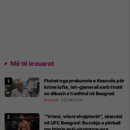
Më të lexuarat
Ftohet nga prokuroria e Kosovës për
krime lufte, ish-gjenerali serb thotë
se dikush e tradhtoi në Beograd
Kosovë
02/08/2026
“Vrisni, vrisni shqiptarët”, skandal
në UFC Beograd: Buzukja u përball
me thirrje anti-shqiptare nga