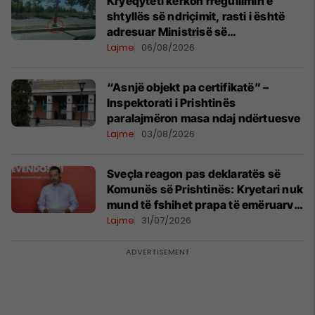
Kryeqyteti kërkon rregullimin e
shtyllës së ndriçimit, rasti i është
adresuar Ministrisë së
Infrastrukturës
Lajme
06/08/2026
“Asnjë objekt pa certifikatë” –
Inspektorati i Prishtinës
paralajmëron masa ndaj ndërtuesve
Lajme
03/08/2026
Sveçla reagon pas deklaratës së
Komunës së Prishtinës: Kryetari nuk
mund të fshihet prapa të emëruarve
të tij
Lajme
31/07/2026