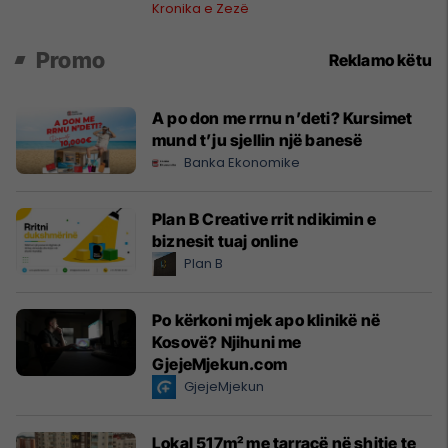
Ferizajt
Kronika e Zezë
Promo
Reklamo këtu
A po don me rrnu n’deti? Kursimet
mund t’ju sjellin një banesë
Banka Ekonomike
Plan B Creative rrit ndikimin e
biznesit tuaj online
Plan B
Po kërkoni mjek apo klinikë në
Kosovë? Njihuni me
GjejeMjekun.com
GjejeMjekun
Lokal 517m² me tarracë në shitje te