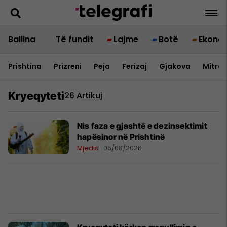
Ballina
Të fundit
Lajme
Botë
Ekono
Prishtina
Prizreni
Peja
Ferizaj
Gjakova
Mitrov
Kryeqyteti
26 Artikuj
Nis faza e gjashtë e dezinsektimit
hapësinor në Prishtinë
Mjedis
06/08/2026