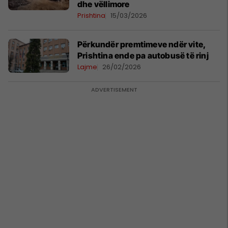
dhe vëllimore
Prishtina
15/03/2026
Përkundër premtimeve ndër vite,
Prishtina ende pa autobusë të rinj
Lajme
26/02/2026