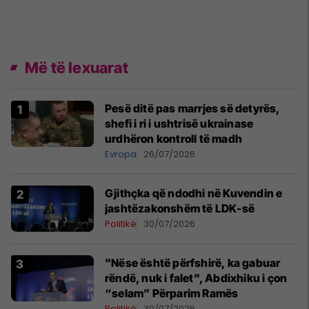
Më të lexuarat
Pesë ditë pas marrjes së detyrës,
shefi i ri i ushtrisë ukrainase
urdhëron kontroll të madh
Evropa
26/07/2026
Gjithçka që ndodhi në Kuvendin e
jashtëzakonshëm të LDK-së
Politikë
30/07/2026
"Nëse është përfshirë, ka gabuar
rëndë, nuk i falet", Abdixhiku i çon
“selam” Përparim Ramës
Politikë
30/07/2026