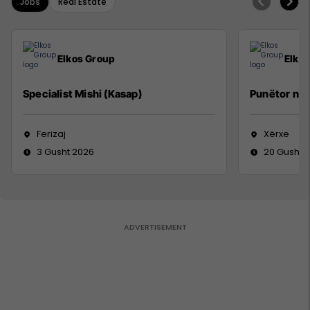
Jobs
Real Estate
Elkos Group
Elko
Specialist Mishi (Kasap)
Punëtor në
Ferizaj
Xërxe
3 Gusht 2026
20 Gusht 