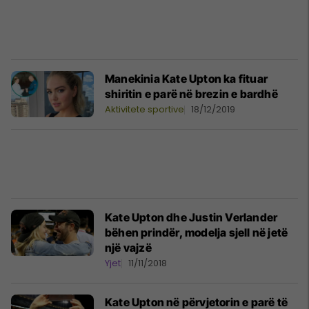
Manekinia Kate Upton ka fituar
shiritin e parë në brezin e bardhë
Aktivitete sportive
18/12/2019
Kate Upton dhe Justin Verlander
bëhen prindër, modelja sjell në jetë
një vajzë
Yjet
11/11/2018
Kate Upton në përvjetorin e parë të