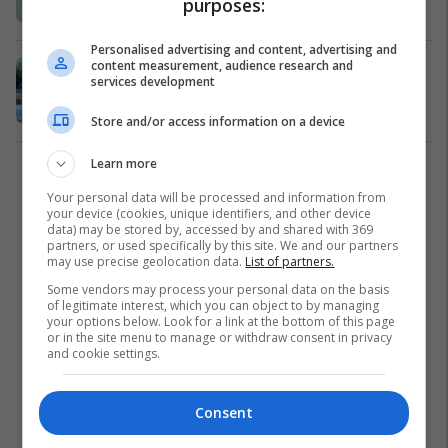
purposes:
Po Flitet
08/01/2018
Personalised advertising and content, advertising and
content measurement, audience research and
Kate Upton pozon krejtësisht
services development
lakuriq (Foto, +18)
Yjet
06/01/2018
Store and/or access information on a device
Learn more
1
Your personal data will be processed and information from
your device (cookies, unique identifiers, and other device
data) may be stored by, accessed by and shared with 369
partners, or used specifically by this site. We and our partners
may use precise geolocation data.
List of partners.
Some vendors may process your personal data on the basis
of legitimate interest, which you can object to by managing
your options below. Look for a link at the bottom of this page
or in the site menu to manage or withdraw consent in privacy
and cookie settings.
Consent