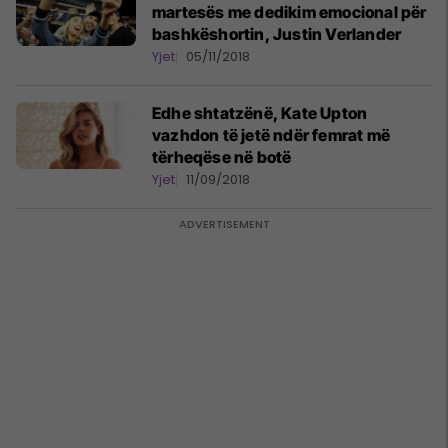
martesës me dedikim emocional për
bashkëshortin, Justin Verlander
Yjet
05/11/2018
Edhe shtatzënë, Kate Upton
vazhdon të jetë ndër femrat më
tërheqëse në botë
Yjet
11/09/2018