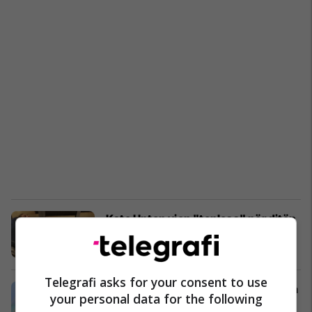
Kate Upton vjen "topless" për ditën
e dashuruarve (Foto)
Yjet
14/02/2018
Telegrafi asks for your consent to use
Kate Upton vjen atraktive nga vaska
your personal data for the following
(Foto)