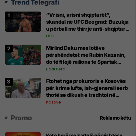
Trend Telegrafi
“Vrisni, vrisni shqiptarët”,
skandal në UFC Beograd: Buzukja
u përball me thirrje anti-shqiptare
nga tribunat
UFC
Mirlind Daku mes lotëve
përshëndetet me Rubin Kazanin,
do të fitojë miliona te Spartak
Moska
Ligat tjera
Ftohet nga prokuroria e Kosovës
për krime lufte, ish-gjenerali serb
thotë se dikush e tradhtoi në
Beograd
Kosovë
Promo
Reklamo këtu
Këtë herë me kartelë gërvishtëse