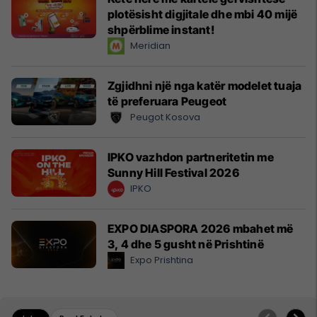
plotësisht digjitale dhe mbi 40 mijë
shpërblime instant!
Meridian
Zgjidhni një nga katër modelet tuaja
të preferuara Peugeot
Peugot Kosova
IPKO vazhdon partneritetin me
Sunny Hill Festival 2026
IPKO
EXPO DIASPORA 2026 mbahet më
3, 4 dhe 5 gusht në Prishtinë
Expo Prishtina