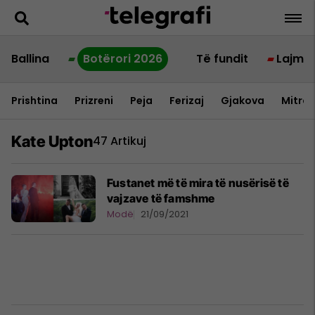
Ballina
Botërori 2026
Të fundit
Lajme
Prishtina
Prizreni
Peja
Ferizaj
Gjakova
Mitrov
Kate Upton
47 Artikuj
Fustanet më të mira të nusërisë të
vajzave të famshme
Modë
21/09/2021