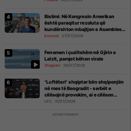
Bislimi: Në Kongresin Amerikan
është paraqitur rezoluta që
kundërshton mbajtjen e Asamblesë
Parlamentare të OSBE-së në
Kosovë
27/07/2026
Beograd
Fenomen i çuditshëm në Gjirin e
Lalzit, pamjet bëhen virale
Shqipëri
29/07/2026
‘Luftëtari’ shqiptar bën shqiponjën
në mes të Beogradit - serbët e
cilësojnë provokim, ai e cilëson
simbol të identitetit
UFC
31/07/2026