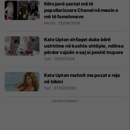
Këto janë çantat më të
popullarizuara Chanel në mesin e
më të famshmeve
Moda
22/08/2020
Kate Upton shfaqet duke bërë
ushtrime në kushte shtëpie, ndërsa
përdor vajzën e saj si peshë trupore
Yjet
13/05/2020
Kate Upton mahnit me pozat e reja
në bikini
Yjet
27/02/2020