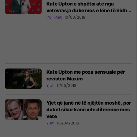
Kate Upton e shpëtoi atë nga
vetëvrasja duke mos e lënë të hidhet
nga ura
Po Flitet
10/08/2018
Kate Upton me poza sensuale për
revistën Maxim
Yjet
11/06/2018
Yjet që janë në të njëjtën moshë, por
duket sikur kanë vite diferencë mes
vete
Yjet
06/04/2018