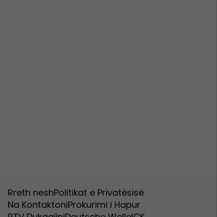
Rreth nesh
Politikat e Privatësisë
Na Kontaktoni
Prokurimi i Hapur
RTV Dukagjini
Deutsche Welle
ICK