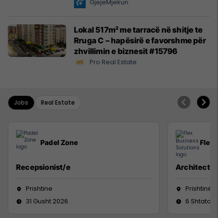
GjejeMjekun
Lokal 517m² me tarracë në shitje te
Rruga C – hapësirë e favorshme për
zhvillimin e biznesit #15796
Pro Real Estate
Jobs
Real Estate
Padel Zone
Flex 
Recepsionist/e
Architect
Prishtine
Prishtinë
31 Gusht 2026
6 Shtator 