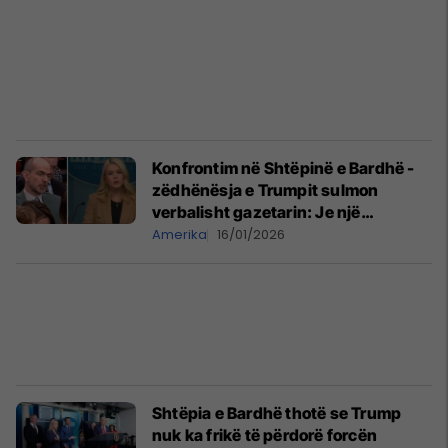
Konfrontim në Shtëpinë e Bardhë -
zëdhënësja e Trumpit sulmon
verbalisht gazetarin: Je një
sharlatan që shtiresh si reporter
Amerika
16/01/2026
Shtëpia e Bardhë thotë se Trump
nuk ka frikë të përdorë forcën