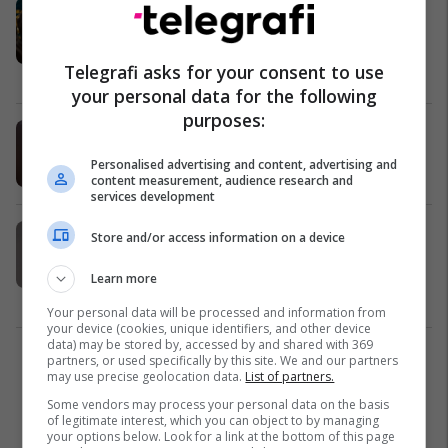
Shtëpia e Bardhë thotë se Trump po
punon “në mënyrë agresive” për t’i
dhënë fund luftës Rusi-Ukrainë
Telegrafi asks for your consent to use
Evropa
22/07/2025
your personal data for the following
purposes:
SHBA sërish kërcënon Rusinë nëse
nuk pranon armëpushim në Ukrainë
Personalised advertising and content, advertising and
Evropa
17/07/2025
content measurement, audience research and
services development
Trump reagon për sulmin e
Store and/or access information on a device
ukrainasve ndaj bombarduesve
rusë
Learn more
Evropa
02/06/2025
Your personal data will be processed and information from
your device (cookies, unique identifiers, and other device
data) may be stored by, accessed by and shared with 369
partners, or used specifically by this site. We and our partners
2
may use precise geolocation data.
List of partners.
Some vendors may process your personal data on the basis
of legitimate interest, which you can object to by managing
your options below. Look for a link at the bottom of this page