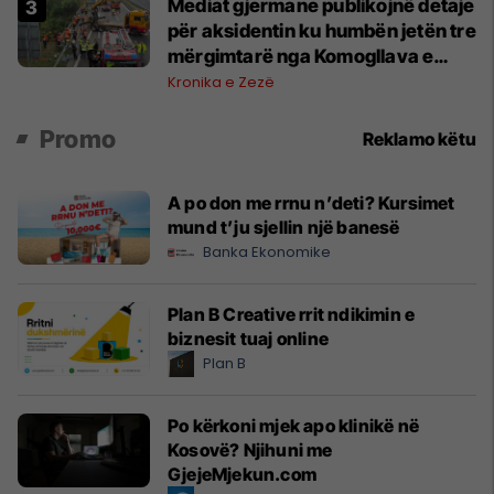
Mediat gjermane publikojnë detaje
për aksidentin ku humbën jetën tre
mërgimtarë nga Komogllava e
Ferizajt
Kronika e Zezë
Promo
Reklamo këtu
A po don me rrnu n’deti? Kursimet
mund t’ju sjellin një banesë
Banka Ekonomike
Plan B Creative rrit ndikimin e
biznesit tuaj online
Plan B
Po kërkoni mjek apo klinikë në
Kosovë? Njihuni me
GjejeMjekun.com