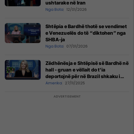
ushtarake në Iran
Nga Bota
12/01/2026
Shtëpia e Bardhë thotë se vendimet
e Venezuelës do të “diktohen” nga
SHBA-ja
Nga Bota
07/01/2026
Zëdhënësja e Shtëpisë së Bardhë në
hall - gruan e vëllait do t'ia
deportojnë për në Brazil shkaku i
vendimit të Trumpit
Amerika
27/11/2025