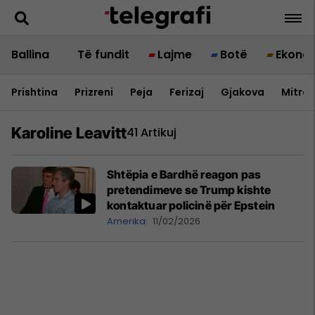
Ballina
Të fundit
Lajme
Botë
Ekono
Prishtina
Prizreni
Peja
Ferizaj
Gjakova
Mitrov
Karoline Leavitt
41 Artikuj
Shtëpia e Bardhë reagon pas
pretendimeve se Trump kishte
kontaktuar policinë për Epstein
Amerika
11/02/2026