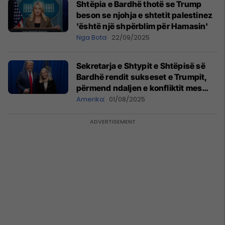
Shtëpia e Bardhë thotë se Trump
beson se njohja e shtetit palestinez
'është një shpërblim për Hamasin'
Nga Bota
22/09/2025
Sekretarja e Shtypit e Shtëpisë së
Bardhë rendit sukseset e Trumpit,
përmend ndaljen e konfliktit mes
Kosovës dhe Serbisë
Amerika
01/08/2025