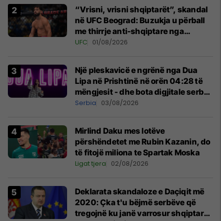
“Vrisni, vrisni shqiptarët”, skandal
në UFC Beograd: Buzukja u përball
me thirrje anti-shqiptare nga
tribunat
UFC
01/08/2026
Një pleskavicë e ngrënë nga Dua
Lipa në Prishtinë në orën 04:28 të
mëngjesit - dhe bota digjitale serbe
shpall gjendjen e luftës
Serbia
03/08/2026
Mirlind Daku mes lotëve
përshëndetet me Rubin Kazanin, do
të fitojë miliona te Spartak Moska
Ligat tjera
02/08/2026
​Deklarata skandaloze e Daçiqit më
2020: Çka t'u bëjmë serbëve që
tregojnë ku janë varrosur shqiptarët