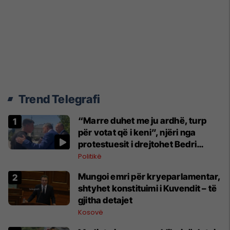
Trend Telegrafi
“Marre duhet me ju ardhë, turp
për votat që i keni”, njëri nga
protestuesit i drejtohet Bedri
Hamzës
Politikë
Mungoi emri për kryeparlamentar,
shtyhet konstituimi i Kuvendit – të
gjitha detajet
Kosovë