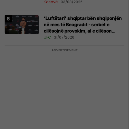
në Serbi
Kosovë
03/08/2026
‘Luftëtari’ shqiptar bën shqiponjën
në mes të Beogradit - serbët e
cilësojnë provokim, ai e cilëson
simbol të identitetit
UFC
31/07/2026