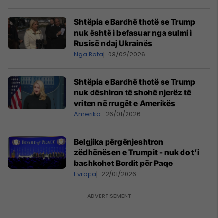
Shtëpia e Bardhë thotë se Trump
nuk është i befasuar nga sulmi i
Rusisë ndaj Ukrainës
Nga Bota
03/02/2026
Shtëpia e Bardhë thotë se Trump
nuk dëshiron të shohë njerëz të
vriten në rrugët e Amerikës
Amerika
26/01/2026
Belgjika përgënjeshtron
zëdhënësen e Trumpit - nuk do t’i
bashkohet Bordit për Paqe
Evropa
22/01/2026