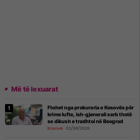
Më të lexuarat
Ftohet nga prokuroria e Kosovës për
krime lufte, ish-gjenerali serb thotë
se dikush e tradhtoi në Beograd
Kosovë
02/08/2026