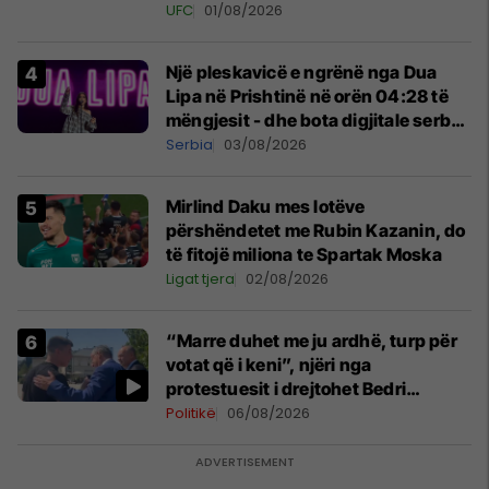
tribunat
UFC
01/08/2026
Një pleskavicë e ngrënë nga Dua
Lipa në Prishtinë në orën 04:28 të
mëngjesit - dhe bota digjitale serbe
shpall gjendjen e luftës
Serbia
03/08/2026
Mirlind Daku mes lotëve
përshëndetet me Rubin Kazanin, do
të fitojë miliona te Spartak Moska
Ligat tjera
02/08/2026
“Marre duhet me ju ardhë, turp për
votat që i keni”, njëri nga
protestuesit i drejtohet Bedri
Hamzës
Politikë
06/08/2026