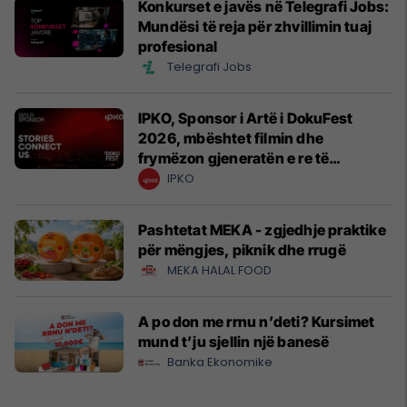
Konkurset e javës në Telegrafi Jobs:
Mundësi të reja për zhvillimin tuaj
profesional
Telegrafi Jobs
IPKO, Sponsor i Artë i DokuFest
2026, mbështet filmin dhe
frymëzon gjeneratën e re të
krijuesve
IPKO
Pashtetat MEKA - zgjedhje praktike
për mëngjes, piknik dhe rrugë
MEKA HALAL FOOD
A po don me rrnu n’deti? Kursimet
mund t’ju sjellin një banesë
Banka Ekonomike