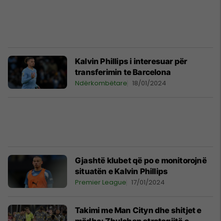
Kalvin Phillips i interesuar për
transferimin te Barcelona
Ndërkombëtare
18/01/2024
Gjashtë klubet që po e monitorojnë
situatën e Kalvin Phillips
Premier League
17/01/2024
Takimi me Man Cityn dhe shitjet e