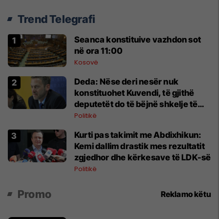
Trend Telegrafi
Seanca konstituive vazhdon sot
në ora 11:00
Kosovë
Deda: Nëse deri nesër nuk
konstituohet Kuvendi, të gjithë
deputetët do të bëjnë shkelje të
rëndë kushtetuese
Politikë
Kurti pas takimit me Abdixhikun:
Kemi dallim drastik mes rezultatit
zgjedhor dhe kërkesave të LDK-së
Politikë
Promo
Reklamo këtu