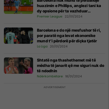
Barcelona nuk mund të përballojë
huazimin e Phillips, anglezi tani ka
dy opsione për ta vazhduar
karrierën
Premier League
22/01/2024
Barcelona e do një mesfushor të ri,
por paratë nga levat ekonomike
mund t’i përdorë për diçka tjetër
La Liga
20/01/2024
Shtatë nga thashethemet më të
mëdha të janarit që me siguri nuk do
të ndodhin
Ndërkombëtare
18/01/2024