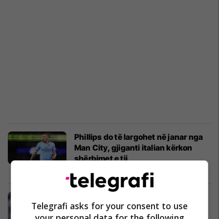
Phillips do të largohet në janar nga
Man City, gjiganti italian kërkon
shërbimet e tij
Serie A
04/11/2023
City i vendos çmimin e largimit
Telegrafi asks for your consent to use
Kalvin Phillipsit, synon të fitoj më
your personal data for the following
shumë se që ka shpenzuar për