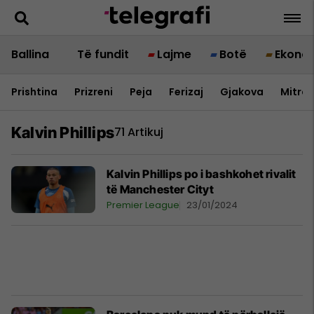
Ballina
Të fundit
Lajme
Botë
Ekono
Prishtina
Prizreni
Peja
Ferizaj
Gjakova
Mitrov
Kalvin Phillips
71 Artikuj
Kalvin Phillips po i bashkohet rivalit
të Manchester Cityt
Premier League
23/01/2024