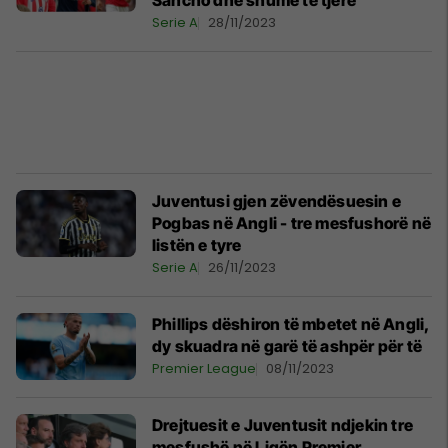
Sancho dhe shumë të tjerë
Serie A
28/11/2023
Juventusi gjen zëvendësuesin e
Pogbas në Angli - tre mesfushorë në
listën e tyre
Serie A
26/11/2023
Phillips dëshiron të mbetet në Angli,
dy skuadra në garë të ashpër për të
Premier League
08/11/2023
Drejtuesit e Juventusit ndjekin tre
mesfushë në Ligën Premier