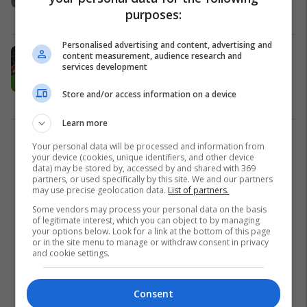
purposes:
angleizn
Premier League
31/10/2023
Personalised advertising and content, advertising and
Nuk është në planet e Guardiolës,
content measurement, audience research and
services development
Bayerni tenton transferimin e yllit të
Cityt
Store and/or access information on a device
Bundesliga
25/10/2023
Learn more
2
Your personal data will be processed and information from
your device (cookies, unique identifiers, and other device
data) may be stored by, accessed by and shared with 369
partners, or used specifically by this site. We and our partners
may use precise geolocation data.
List of partners.
Some vendors may process your personal data on the basis
of legitimate interest, which you can object to by managing
your options below. Look for a link at the bottom of this page
or in the site menu to manage or withdraw consent in privacy
and cookie settings.
Consent