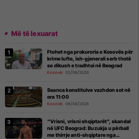
Më të lexuarat
Ftohet nga prokuroria e Kosovës për
krime lufte, ish-gjenerali serb thotë
se dikush e tradhtoi në Beograd
Kosovë
02/08/2026
Seanca konstituive vazhdon sot në
ora 11:00
Kosovë
06/08/2026
“Vrisni, vrisni shqiptarët”, skandal
në UFC Beograd: Buzukja u përball
me thirrje anti-shqiptare nga