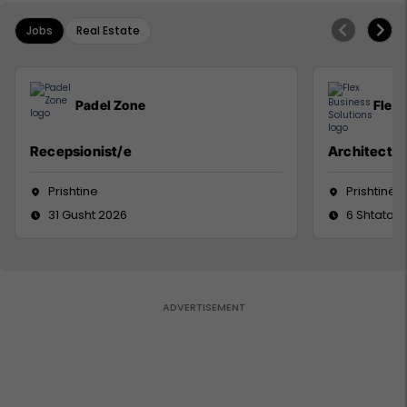
Jobs
Real Estate
Padel Zone
Flex 
Recepsionist/e
Architect
Prishtine
Prishtinë
31 Gusht 2026
6 Shtator 