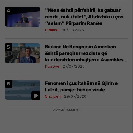
"Nëse është përfshirë, ka gabuar
rëndë, nuk i falet", Abdixhiku i çon
“selam” Përparim Ramës
Politikë
30/07/2026
Bislimi: Në Kongresin Amerikan
është paraqitur rezoluta që
kundërshton mbajtjen e Asamblesë
Parlamentare të OSBE-së në
Kosovë
27/07/2026
Beograd
Fenomen i çuditshëm në Gjirin e
Lalzit, pamjet bëhen virale
Shqipëri
29/07/2026