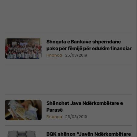
Shoqata e Bankave shpërndanë
pako për fëmijë për edukim financiar
Financa
25/03/2019
Shënohet Java Ndërkombëtare e
Parasë
Financa
25/03/2019
BQK shënon “Javën Ndërkombëtare