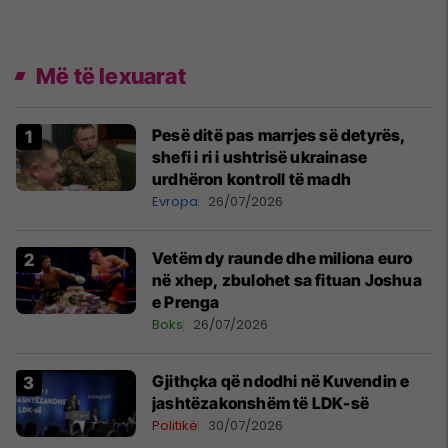
Më të lexuarat
Pesë ditë pas marrjes së detyrës,
shefi i ri i ushtrisë ukrainase
urdhëron kontroll të madh
Evropa
26/07/2026
Vetëm dy raunde dhe miliona euro
në xhep, zbulohet sa fituan Joshua
e Prenga
Boks
26/07/2026
Gjithçka që ndodhi në Kuvendin e
jashtëzakonshëm të LDK-së
Politikë
30/07/2026