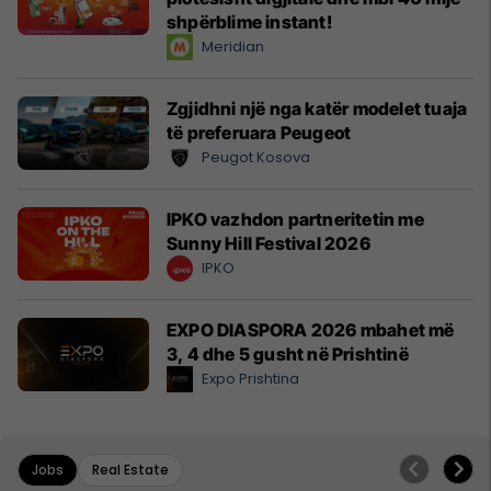
shpërblime instant!
Meridian
Zgjidhni një nga katër modelet tuaja
të preferuara Peugeot
Peugot Kosova
IPKO vazhdon partneritetin me
Sunny Hill Festival 2026
IPKO
EXPO DIASPORA 2026 mbahet më
3, 4 dhe 5 gusht në Prishtinë
Expo Prishtina
Jobs
Real Estate