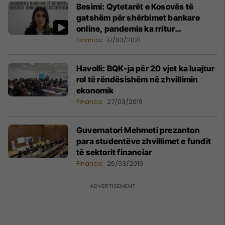
Besimi: Qytetarët e Kosovës të
gatshëm për shërbimet bankare
online, pandemia ka rritur
përdorimin e tyre
Financa
17/03/2021
Havolli: BQK-ja për 20 vjet ka luajtur
rol të rëndësishëm në zhvillimin
ekonomik
Financa
27/03/2019
Guvernatori Mehmeti prezanton
para studentëve zhvillimet e fundit
të sektorit financiar
Financa
26/03/2019