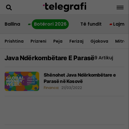
Ballina
Botërori 2026
Të fundit
Lajme
Prishtina
Prizreni
Peja
Ferizaj
Gjakova
Mitrov
Java Ndërkombëtare E Parasë
9 Artikuj
Shënohet Java Ndërkombëtare e
Parasë në Kosovë
Financa
21/03/2022