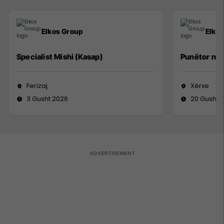
Elkos Group
Elko
Specialist Mishi (Kasap)
Punëtor në
Ferizaj
Xërxe
3 Gusht 2026
20 Gusht 