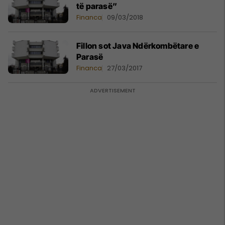
të parasë”
Financa
09/03/2018
Fillon sot Java Ndërkombëtare e
Parasë
Financa
27/03/2017