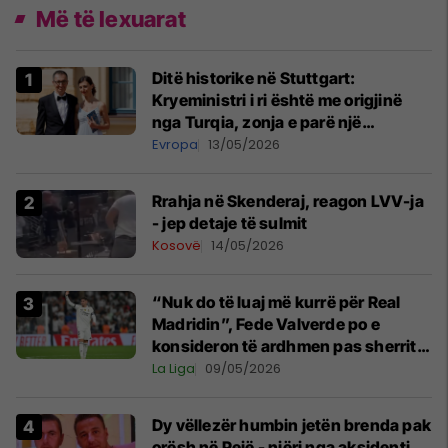
Më të lexuarat
Ditë historike në Stuttgart:
Kryeministri i ri është me origjinë
nga Turqia, zonja e parë një
shqiptare nga Kanadaja
Evropa
13/05/2026
Rrahja në Skenderaj, reagon LVV-ja
- jep detaje të sulmit
Kosovë
14/05/2026
“Nuk do të luaj më kurrë për Real
Madridin”, Fede Valverde po e
konsideron të ardhmen pas sherrit
me Tchouamenin
La Liga
09/05/2026
Dy vëllezër humbin jetën brenda pak
orësh në Pejë - njëri nga aksidenti