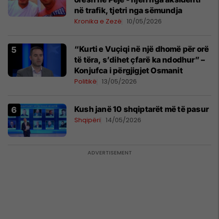
në trafik, tjetri nga sëmundja
Kronika e Zezë
10/05/2026
“Kurti e Vuçiqi në një dhomë për orë
të tëra, s’dihet çfarë ka ndodhur” –
Konjufca i përgjigjet Osmanit
Politikë
13/05/2026
Kush janë 10 shqiptarët më të pasur
Shqipëri
14/05/2026