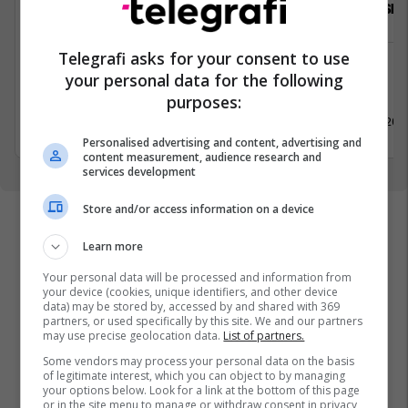
Punëtor/e në market, Arkatare
Agjent i Shi
Telegrafi asks for your consent to use
Shërbime te Klientëve
Shitje
your personal data for the following
Kosovë
Pejë
purposes:
18 Maj 2026
18 Maj 202
Personalised advertising and content, advertising and
content measurement, audience research and
services development
Store and/or access information on a device
Learn more
Your personal data will be processed and information from
your device (cookies, unique identifiers, and other device
data) may be stored by, accessed by and shared with 369
partners, or used specifically by this site. We and our partners
may use precise geolocation data.
List of partners.
Some vendors may process your personal data on the basis
of legitimate interest, which you can object to by managing
your options below. Look for a link at the bottom of this page
or in the site menu to manage or withdraw consent in privacy