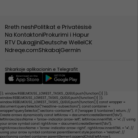
Rreth nesh
Politikat e Privatësisë
Na Kontaktoni
Prokurimi i Hapur
RTV Dukagjini
Deutsche Welle
ICK
Ndreqe.com
Shkabaj
Germin
Shkarkoje aplikacionin e Telegrafit
}); window.REBELMOUSE_LOWEST_TASKS_QUEUE.push(function(){
});
window.REBELMOUSE_LOWEST_TASKS_QUEUE.push(function(){
});
window.REBELMOUSE_LOWEST_TASKS_QUEUE.push(function(){ const wrapper =
document.querySelector(".headline-subsections"); const container =
wrapper?.querySelector(".sections-container"); if (!wrapper || !container) return; //
Create arrows dynamically const leftArrow = document.createElement("div");
leftArrow.className = "arrow-indicator arrow-left"; leftArrow.innerHTML = "
➔
"; // using
your arrow symbol const rightArrow = document.createElement("div");
rightArrow.className = "arrow-indicator arrow-right"; rightArrow.innerHTML = "
➔
"; //
using your arrow symbol container.parentElement.style.position = "relative"; //
positioning context container.parentElement.appendChild(leftArrow);