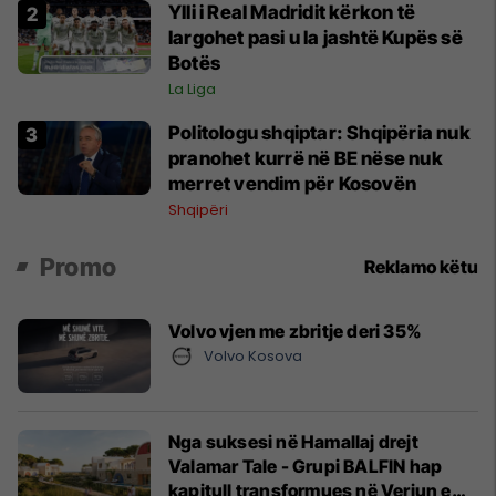
Ylli i Real Madridit kërkon të
largohet pasi u la jashtë Kupës së
Botës
La Liga
Politologu shqiptar: Shqipëria nuk
pranohet kurrë në BE nëse nuk
merret vendim për Kosovën
Shqipëri
Promo
Reklamo këtu
Volvo vjen me zbritje deri 35%
Volvo Kosova
Nga suksesi në Hamallaj drejt
Valamar Tale - Grupi BALFIN hap
kapitull transformues në Veriun e