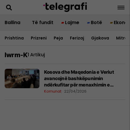
Ballina
Të fundit
Lajme
Botë
Ekono
Prishtina
Prizreni
Peja
Ferizaj
Gjakova
Mitrov
Iwrm-K
1 Artikuj
Kosova dhe Maqedonia e Veriut
avancojnë bashkëpunimin
ndërkufitar për menaxhimin e
ujërave
Komunat
22/04/2026