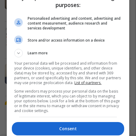
purposes:
qendrës #16060
Pro Real Estate
Personalised advertising and content, advertising and
content measurement, audience research and
services development
Alba Health bashkon profesionistët
e kujdesit në një rrjet të përbashkët
Store and/or access information on a device
në Zvicër
Alba Health
Learn more
Your personal data will be processed and information from
Nga UBT në skenën botërore të
your device (cookies, unique identifiers, and other device
data) may be stored by, accessed by and shared with 369
robotikës: Kosova drejt Koresë së
partners, or used specifically by this site. We and our partners
Jugut
may use precise geolocation data.
List of partners.
UBT
Some vendors may process your personal data on the basis
of legitimate interest, which you can object to by managing
your options below. Look for a link at the bottom of this page
Plan B Creative rrit ndikimin e
or in the site menu to manage or withdraw consent in privacy
and cookie settings.
biznesit tuaj online
Plan B
Consent