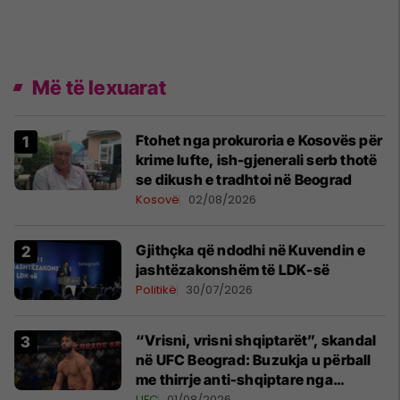
Më të lexuarat
Ftohet nga prokuroria e Kosovës për
krime lufte, ish-gjenerali serb thotë
se dikush e tradhtoi në Beograd
Kosovë
02/08/2026
Gjithçka që ndodhi në Kuvendin e
jashtëzakonshëm të LDK-së
Politikë
30/07/2026
“Vrisni, vrisni shqiptarët”, skandal
në UFC Beograd: Buzukja u përball
me thirrje anti-shqiptare nga
tribunat
UFC
01/08/2026