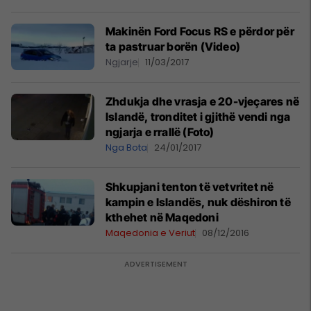
Makinën Ford Focus RS e përdor për
ta pastruar borën (Video)
Ngjarje
11/03/2017
Zhdukja dhe vrasja e 20-vjeçares në
Islandë, tronditet i gjithë vendi nga
ngjarja e rrallë (Foto)
Nga Bota
24/01/2017
Shkupjani tenton të vetvritet në
kampin e Islandës, nuk dëshiron të
kthehet në Maqedoni
Maqedonia e Veriut
08/12/2016