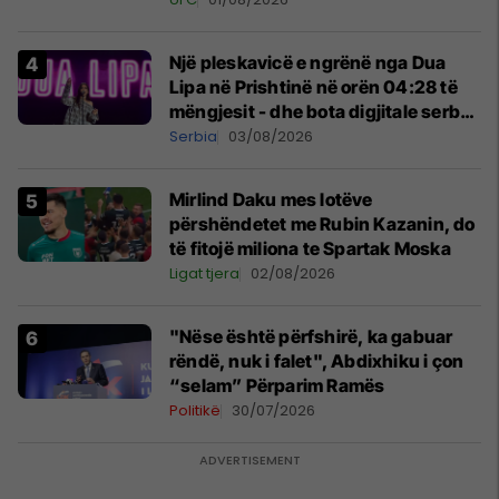
Një pleskavicë e ngrënë nga Dua
Lipa në Prishtinë në orën 04:28 të
mëngjesit - dhe bota digjitale serbe
shpall gjendjen e luftës
Serbia
03/08/2026
Mirlind Daku mes lotëve
përshëndetet me Rubin Kazanin, do
të fitojë miliona te Spartak Moska
Ligat tjera
02/08/2026
"Nëse është përfshirë, ka gabuar
rëndë, nuk i falet", Abdixhiku i çon
“selam” Përparim Ramës
Politikë
30/07/2026