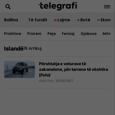
Ballina
Të fundit
Lajme
Botë
Ekono
Prishtina
Prizreni
Peja
Ferizaj
Gjakova
Mitrov
Islandë
19 Artikuj
Përshtatja e veturave të
zakonshme, për terrene të vështira
(Foto)
Auto Fun
12/03/2017