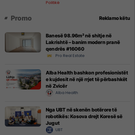
Politikë
Promo
Reklamo këtu
Banesë 98.96m² në shitje në
Lakrishtë – banim modern pranë
qendrës #16060
Pro Real Estate
Alba Health bashkon profesionistët
e kujdesit në një rrjet të përbashkët
në Zvicër
Alba Health
Nga UBT në skenën botërore të
robotikës: Kosova drejt Koresë së
Jugut
UBT