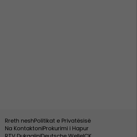
Rreth nesh
Politikat e Privatësisë
Na Kontaktoni
Prokurimi i Hapur
RTV Dukagjini
Deutsche Welle
ICK