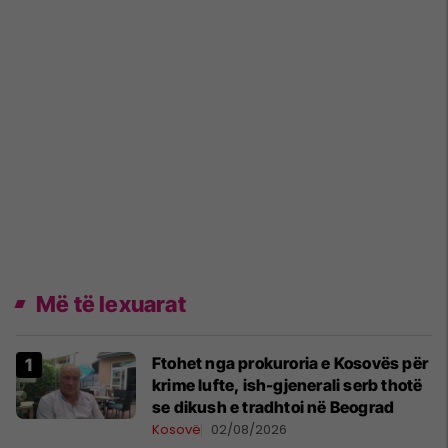
Më të lexuarat
Ftohet nga prokuroria e Kosovës për
krime lufte, ish-gjenerali serb thotë
se dikush e tradhtoi në Beograd
Kosovë
02/08/2026