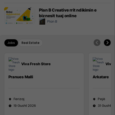
Plan B Creative rrit ndikimin e
biznesit tuaj online
Plan B
Jobs
Real Estate
Viva Fresh Store
Viva 
Pranues Malli
Arkatare
Ferizaj
Pejë
19 Gusht 2026
31 Gusht 2