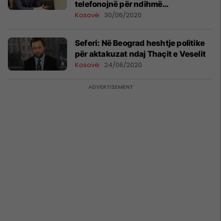
telefonojnë për ndihmë
shëndetësore në Beograd
Kosovë
30/06/2020
Seferi: Në Beograd heshtje politike
për aktakuzat ndaj Thaçit e Veselit
Kosovë
24/06/2020