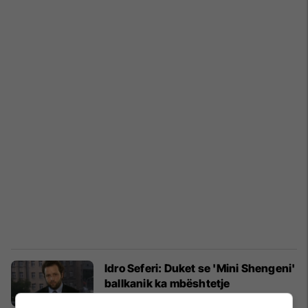
Idro Seferi: Duket se 'Mini Shengeni'
ballkanik ka mbështetje
ndërkombëtare