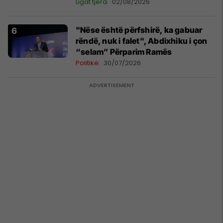
Ligat tjera
02/08/2026
"Nëse është përfshirë, ka gabuar
rëndë, nuk i falet", Abdixhiku i çon
“selam” Përparim Ramës
Politikë
30/07/2026