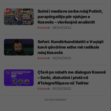
Sulmi i mediave serbe ndaj Putinit,
parapërgatitje për njohjen e
Kosovës – vlerësojnë analistët
Kosovë
28/04/2022
Seferi: Kundërkandidatët e Vuçiqit
kanë qëndrime edhe më radikale
ndaj Kosovës
Kosovë
30/03/2022
Çfarë po ndodh me dialogun Kosovë
– Serbi, diskutimi i plotë në
#TelegrafiSpace në Twitter
Kosovë
30/03/2022