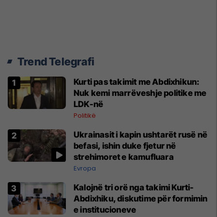
Trend Telegrafi
Kurti pas takimit me Abdixhikun:
Nuk kemi marrëveshje politike me
LDK-në
Politikë
Ukrainasit i kapin ushtarët rusë në
befasi, ishin duke fjetur në
strehimoret e kamufluara
Evropa
Kalojnë tri orë nga takimi Kurti-
Abdixhiku, diskutime për formimin
e institucioneve