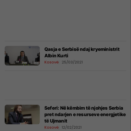
Qasja e Serbisë ndaj kryeministrit
Albin Kurti
Kosovë
25/03/2021
Seferi: Në këmbim të njohjes Serbia
pret ndarjen e resurseve energjetike
të Ujmanit
Kosovë
12/02/2021