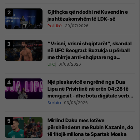
Gjithçka që ndodhi në Kuvendin e
jashtëzakonshëm të LDK-së
Politikë
30/07/2026
“Vrisni, vrisni shqiptarët”, skandal
në UFC Beograd: Buzukja u përball
me thirrje anti-shqiptare nga
tribunat
UFC
01/08/2026
Një pleskavicë e ngrënë nga Dua
Lipa në Prishtinë në orën 04:28 të
mëngjesit - dhe bota digjitale serbe
shpall gjendjen e luftës
Serbia
03/08/2026
Mirlind Daku mes lotëve
përshëndetet me Rubin Kazanin, do
të fitojë miliona te Spartak Moska