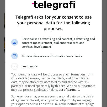
Ballkan
11/11/2019
Gazetari shqiptar: Aleksandar
Telegrafi asks for your consent to use
Vuçiq shpesh më flet shqip
your personal data for the following
Shqipëri
05/02/2019
purposes:
Personalised advertising and content, advertising and
Serbët e Kosovës frikë nga grupet
content measurement, audience research and
kriminale serbe, Trajkoviq: Më e
services development
sigurt ndihem në Prishtinë sesa në
veri të Mitrovicës
Kosovë
06/12/2018
Store and/or access information on a device
Learn more
1
Your personal data will be processed and information from
your device (cookies, unique identifiers, and other device
data) may be stored by, accessed by and shared with 369
partners, or used specifically by this site. We and our partners
may use precise geolocation data.
List of partners.
Some vendors may process your personal data on the basis
of legitimate interest, which you can object to by managing
your options below. Look for a link at the bottom of this page