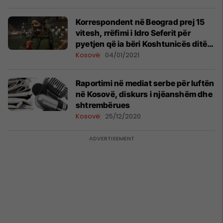
Korrespondent në Beograd prej 15
vitesh, rrëfimi i Idro Seferit për
pyetjen që ia bëri Koshtunicës ditën
e shpalljes së Pavarësisë së
Kosovë
04/01/2021
Kosovës
Raportimi në mediat serbe për luftën
në Kosovë, diskurs i njëanshëm dhe
shtrembërues
Kosovë
25/12/2020