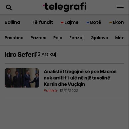
Ballina
Të fundit
Lajme
Botë
Ekono
Prishtina
Prizreni
Peja
Ferizaj
Gjakova
Mitrov
Idro Seferi
15 Artikuj
Analistët tregojnë se pse Macron
nuk arriti t’i ulë në një tavolinë
Kurtin dhe Vuçiqin
Politikë
12/11/2022