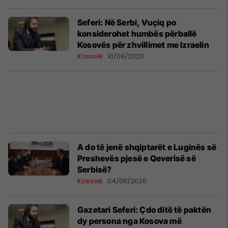
Seferi: Në Serbi, Vuçiq po
konsiderohet humbës përballë
Kosovës për zhvillimet me Izraelin
Kosovë
10/09/2020
A do të jenë shqiptarët e Luginës së
Preshevës pjesë e Qeverisë së
Serbisë?
Kosovë
04/08/2020
Gazetari Seferi: Çdo ditë të paktën
dy persona nga Kosova më