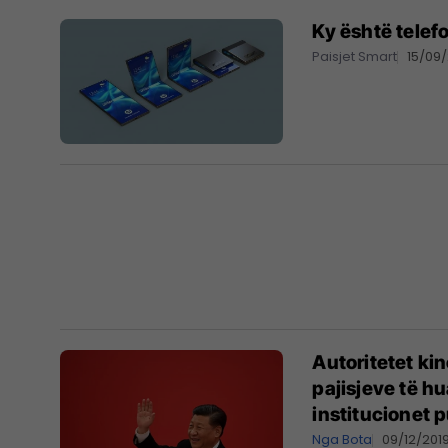
Ky është telef
Paisjet Smart
15/09
Autoritetet kin
pajisjeve të h
institucionet 
Nga Bota
09/12/201