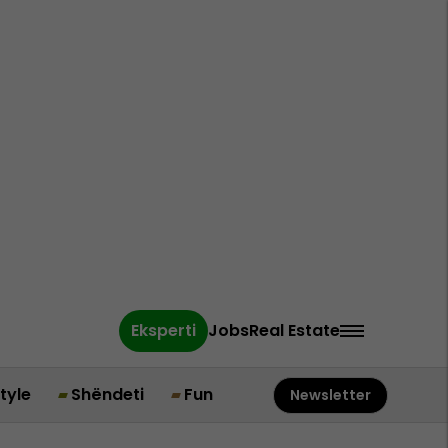
Eksperti
Jobs
Real Estate
style
Shëndeti
Fun
Newsletter