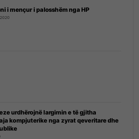
oni i mençur i palosshëm nga HP
/2020
eze urdhërojnë largimin e të gjitha
uaja kompjuterike nga zyrat qeveritare dhe
publike
9