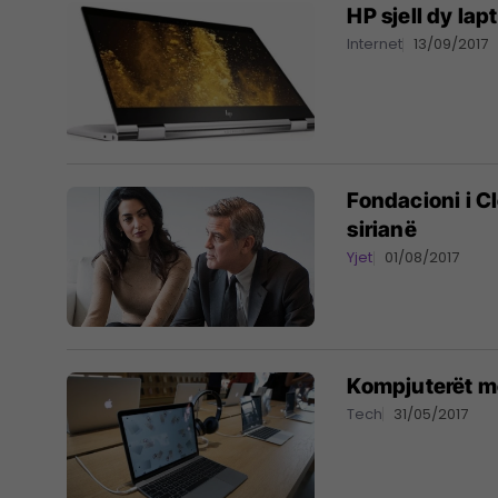
HP sjell dy lap
Internet
13/09/2017
Fondacioni i C
sirianë
Yjet
01/08/2017
Kompjuterët m
Tech
31/05/2017