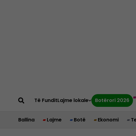
Të Fundit
Lajme lokale
Botërori 2026
Ballina
Lajme
Botë
Ekonomi
T