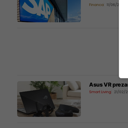
Financa
11/06/2018
Asus VR prezan
Smart Living
21/02/2