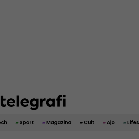
ech
Sport
Magazina
Cult
Ajo
Life