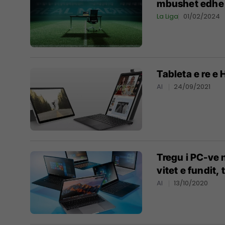
mbushet edhe 
La Liga
01/02/2024
Tableta e re e 
AI
24/09/2021
Tregu i PC-ve 
vitet e fundit,
AI
13/10/2020