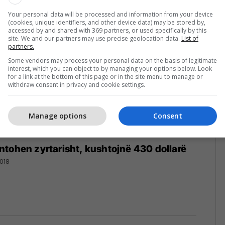
Your personal data will be processed and information from your device
(cookies, unique identifiers, and other device data) may be stored by,
accessed by and shared with 369 partners, or used specifically by this
site. We and our partners may use precise geolocation data.
List of
partners.
Some vendors may process your personal data on the basis of legitimate
interest, which you can object to by managing your options below. Look
for a link at the bottom of this page or in the site menu to manage or
withdraw consent in privacy and cookie settings.
Manage options
Consent
tohen zyrtarisht, kushtojnë 430 dollarë
018