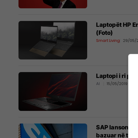
Laptopët HP En
(Foto)
Smart Living
29/05/
Laptopi i ri pë
AI
15/05/2019
SAP lanson pla
bazuar në tekn