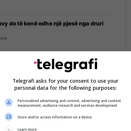
vy do të kenë edhe një pjesë nga druri
2019
r lojëra nga HP, vjen me dy ekrane (Foto)
Telegrafi asks for your consent to use your
personal data for the following purposes:
Personalised advertising and content, advertising and content
measurement, audience research and services development
Store and/or access information on a device
tformën për zhvillimin e aplikacioneve
ologjinë Blockchain
Learn more