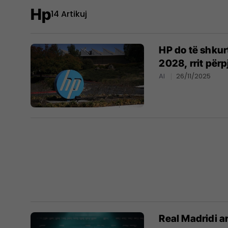
Hp
14 Artikuj
HP do të shkur
2028, rrit përp
AI
26/11/2025
Real Madridi a