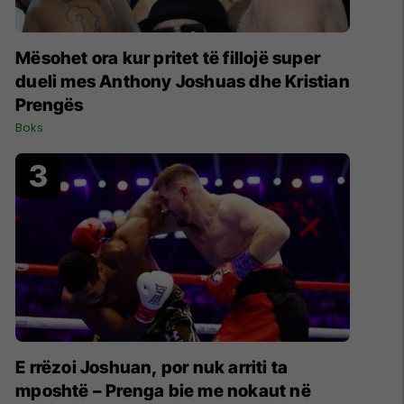
Mësohet ora kur pritet të fillojë super
dueli mes Anthony Joshuas dhe Kristian
Prengës
Boks
E rrëzoi Joshuan, por nuk arriti ta
mposhtë – Prenga bie me nokaut në