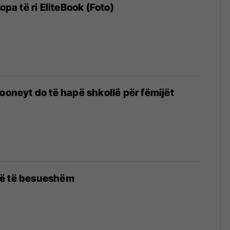
topa të ri EliteBook (Foto)
looneyt do të hapë shkollë për fëmijët
ë të besueshëm