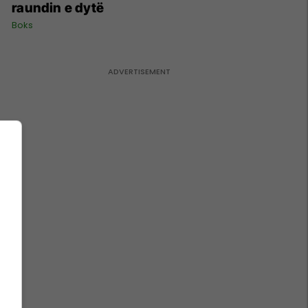
raundin e dytë
Boks