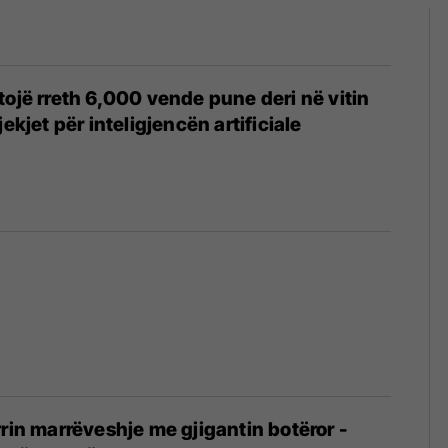
tojë rreth 6,000 vende pune deri në vitin
jekjet për inteligjencën artificiale
rrin marrëveshje me gjigantin botëror -