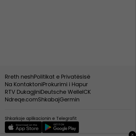
Rreth nesh
Politikat e Privatësisë
Na Kontaktoni
Prokurimi i Hapur
RTV Dukagjini
Deutsche Welle
ICK
Ndreqe.com
Shkabaj
Germin
Shkarkoje aplikacionin e Telegrafit
×