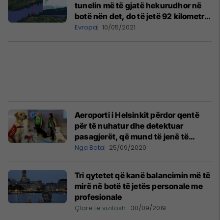
tunelin më të gjatë hekurudhor në
botë nën det, do të jetë 92 kilometra
dhe kostoja e tij kap vlerën e 14
Evropa
10/05/2021
miliardë eurove
Aeroporti i Helsinkit përdor qentë
për të nuhatur dhe detektuar
pasagjerët, që mund të jenë të
infektuar me coronavirus
Nga Bota
25/09/2020
Tri qytetet që kanë balancimin më të
mirë në botë të jetës personale me
profesionale
Çfarë të vizitosh
30/09/2019