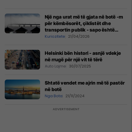
Një nga urat më të gjata në botë -m
për këmbësorët, çiklistët dhe
transportin publik - sapo është
hapur në Helsinki
Kuriozitete
21/04/2026
Helsinki bën histori - asnjë vdekje
në rrugë për një vit të tërë
Auto Lajme
30/07/2025
Shtatë vendet me ajrin më të pastër
në botë
Nga Bota
21/11/2024