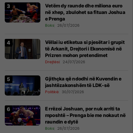
Vetëm dy raunde dhe miliona euro
në xhep, zbulohet sa fituan Joshua
e Prenga
Boks
26/07/2026
Vëllai iu etiketua si pjesëtar i grupit
të Arkanit, Drejtori i Ekonomisë në
Prizren mohon pretendimet
Drejtësi
24/07/2026
Gjithçka që ndodhi në Kuvendin e
jashtëzakonshëm të LDK-së
Politikë
30/07/2026
E rrëzoi Joshuan, por nuk arriti ta
mposhtë – Prenga bie me nokaut në
raundin e dytë
Boks
26/07/2026