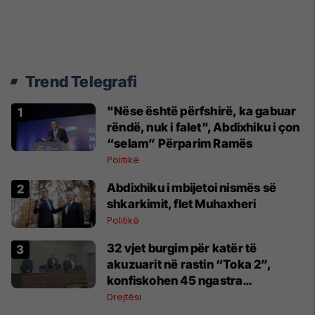
Trend Telegrafi
"Nëse është përfshirë, ka gabuar
rëndë, nuk i falet", Abdixhiku i çon
“selam” Përparim Ramës
Politikë
Abdixhiku i mbijetoi nismës së
shkarkimit, flet Muhaxheri
Politikë
32 vjet burgim për katër të
akuzuarit në rastin “Toka 2”,
konfiskohen 45 ngastra
kadastrale
Drejtësi