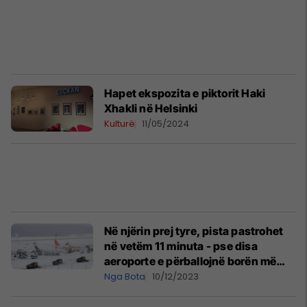
Hapet ekspozita e piktorit Haki
Xhakli në Helsinki
Kulturë
11/05/2024
Në njërin prej tyre, pista pastrohet
në vetëm 11 minuta - pse disa
aeroporte e përballojnë borën më
mirë se të tjerët?
Nga Bota
10/12/2023