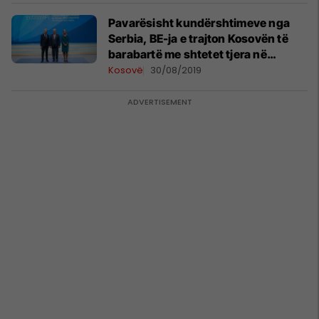
Pavarësisht kundërshtimeve nga
Serbia, BE-ja e trajton Kosovën të
barabartë me shtetet tjera në
takimin në Helsinki
Kosovë
30/08/2019