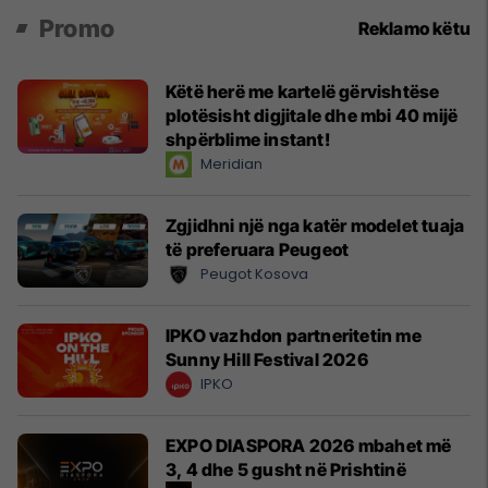
Promo
Reklamo këtu
Këtë herë me kartelë gërvishtëse
plotësisht digjitale dhe mbi 40 mijë
shpërblime instant!
Meridian
Zgjidhni një nga katër modelet tuaja
të preferuara Peugeot
Peugot Kosova
IPKO vazhdon partneritetin me
Sunny Hill Festival 2026
IPKO
EXPO DIASPORA 2026 mbahet më
3, 4 dhe 5 gusht në Prishtinë