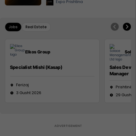
Expo Prishtina
Jobs
Real Estate
Elkos Group
Sola
Specialist Mishi (Kasap)
Sales Deve
Manager
Ferizaj
Prishtinë
3 Gusht 2026
29 Gusht 