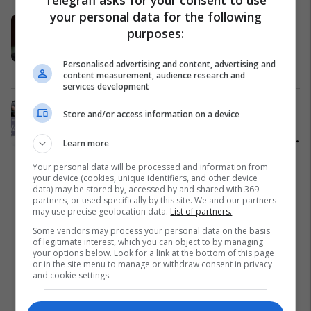
your personal data for the following
BE fton Kosovën në takimin e
purposes:
ministrave në Helsinki, reagon
Daçiqi
Personalised advertising and content, advertising and
Politikë
19/08/2019
content measurement, audience research and
services development
Fituan për herë të dytë në
Store and/or access information on a device
kampionatin e bartjes së gruas,
shpërblehen në litra birre sa pesha
Learn more
saj (Video)
Fun Lajme
07/07/2019
Your personal data will be processed and information from
your device (cookies, unique identifiers, and other device
data) may be stored by, accessed by and shared with 369
1
partners, or used specifically by this site. We and our partners
may use precise geolocation data.
List of partners.
Some vendors may process your personal data on the basis
of legitimate interest, which you can object to by managing
your options below. Look for a link at the bottom of this page
or in the site menu to manage or withdraw consent in privacy
and cookie settings.