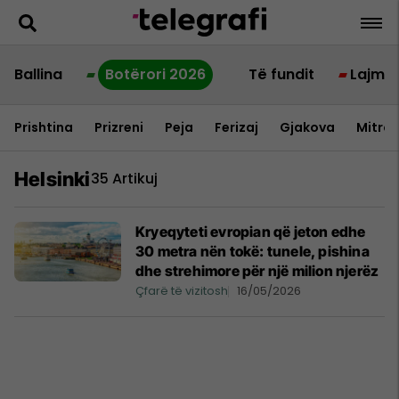
Ballina
Botërori 2026
Të fundit
Lajme
Prishtina
Prizreni
Peja
Ferizaj
Gjakova
Mitrov
Helsinki
35 Artikuj
Kryeqyteti evropian që jeton edhe
30 metra nën tokë: tunele, pishina
dhe strehimore për një milion njerëz
Çfarë të vizitosh
16/05/2026