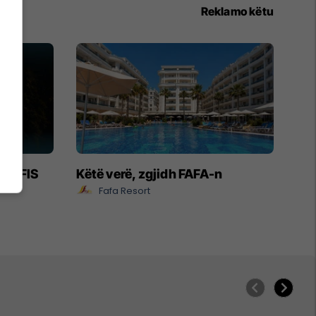
Reklamo këtu
- EXFIS
Këtë verë, zgjidh FAFA-n
Fafa Resort