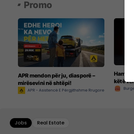
Promo
Hamburg
APR mendon për ju, diasporë –
këtë ve
mirësevini në shtëpi!
Burge
APR - Asistencë E Përgjithshme Rrugore
Jobs
Real Estate