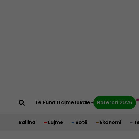
Të Fundit
Lajme lokale
Botërori 2026
Ballina
Lajme
Botë
Ekonomi
T