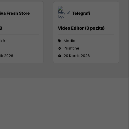
iva Fresh Store
Telegrafi
 B
Video Editor (3 pozita)
tikë
Media
Prishtinë
rik 2026
20 Korrik 2026