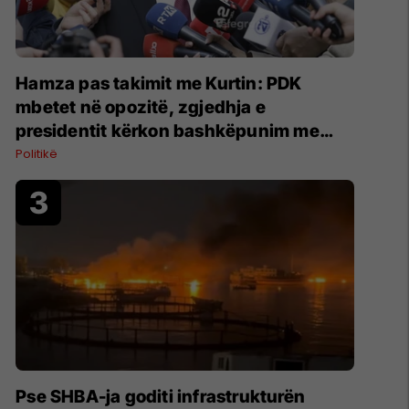
Hamza pas takimit me Kurtin: PDK
mbetet në opozitë, zgjedhja e
presidentit kërkon bashkëpunim me
LVV-në
Politikë
Pse SHBA-ja goditi infrastrukturën