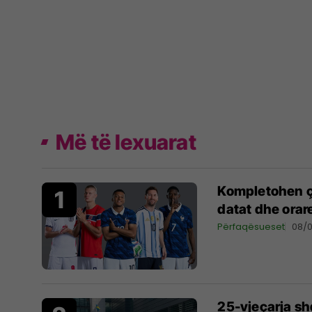
Më të lexuarat
Kompletohen çe
datat dhe orar
Përfaqësueset
08/
25-vjeçarja s