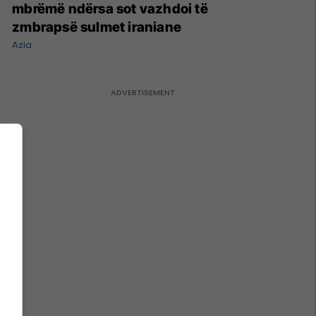
mbrëmë ndërsa sot vazhdoi të
zmbrapsë sulmet iraniane
Azia