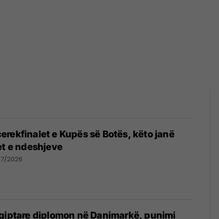
rekfinalet e Kupës së Botës, këto janë
et e ndeshjeve
07/2026
hqiptare diplomon në Danimarkë, punimi