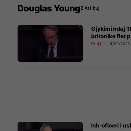
Douglas Young
2 Artikuj
Gjykimi ndaj Th
britanike flet 
Drejtësi
14/09/2023
​Ish-oficeri i 