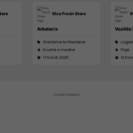
tore
Viva Fresh Store
V
Arkatar/e
Vozitës
Shërbime te Klientëve
Logjis
Krushë e madhe
Pejë
17 Korrik 2026
12 Kor