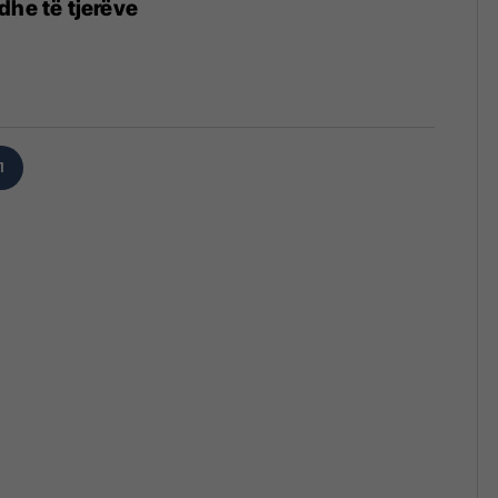
dhe të tjerëve
1