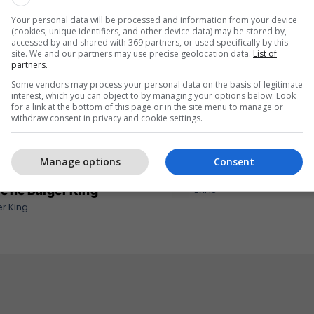
Your personal data will be processed and information from your device
(cookies, unique identifiers, and other device data) may be stored by,
accessed by and shared with 369 partners, or used specifically by this
site. We and our partners may use precise geolocation data.
List of
partners.
Some vendors may process your personal data on the basis of legitimate
interest, which you can object to by managing your options below. Look
for a link at the bottom of this page or in the site menu to manage or
withdraw consent in privacy and cookie settings.
Manage options
Consent
eri ma kjut najher vjen
Me ju në çdo kilometër 
rë në Burger King
EXFIS
r King