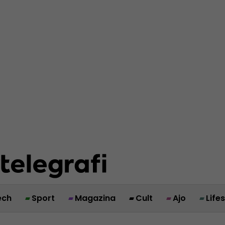
ech
Sport
Magazina
Cult
Ajo
Life