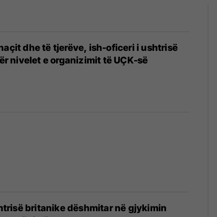
açit dhe të tjerëve, ish-oficeri i ushtrisë
për nivelet e organizimit të UÇK-së
ushtrisë britanike dëshmitar në gjykimin