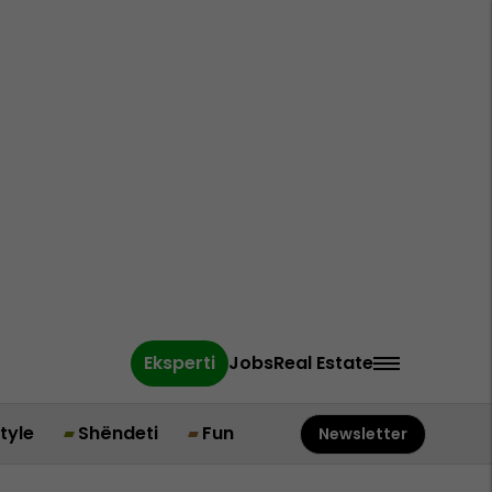
Eksperti
Jobs
Real Estate
style
Shëndeti
Fun
Newsletter