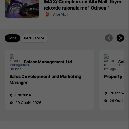
IMAX/ Cineplexx në Albi Mall, thyen
rekorde rajonale me "Odisea"
Albi Mall
Jobs
Real Estate
Solace Management Ltd
Sola
Sales Development and Marketing
Property M
Manager
Prishtinë
Prishtinë
29 Gusht 
29 Gusht 2026