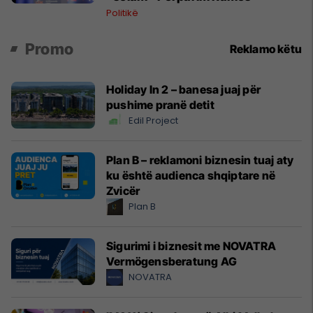
Politikë
Promo
Reklamo këtu
Holiday In 2 – banesa juaj për
pushime pranë detit
Edil Project
Plan B – reklamoni biznesin tuaj aty
ku është audienca shqiptare në
Zvicër
Plan B
Sigurimi i biznesit me NOVATRA
Vermögensberatung AG
NOVATRA