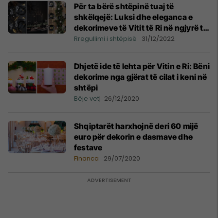
Për ta bërë shtëpinë tuaj të
shkëlqejë: Luksi dhe eleganca e
dekorimeve të Vitit të Ri në ngjyrë të
zezë dhe të artë
Rregullimi i shtëpisë
31/12/2022
Dhjetë ide të lehta për Vitin e Ri: Bëni
dekorime nga gjërat të cilat i keni në
shtëpi
Bëje vet
26/12/2020
Shqiptarët harxhojnë deri 60 mijë
euro për dekorin e dasmave dhe
festave
Financa
29/07/2020