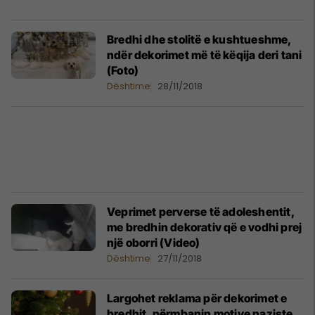
Bredhi dhe stolitë e kushtueshme,
ndër dekorimet më të këqija deri tani
(Foto)
Dështime
28/11/2018
Veprimet perverse të adoleshentit,
me bredhin dekorativ që e vodhi prej
një oborri (Video)
Dështime
27/11/2018
Largohet reklama për dekorimet e
bredhit, përmbanin motive naziste