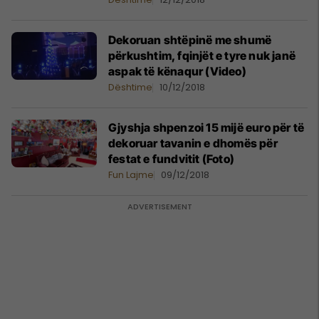
Dekoruan shtëpinë me shumë
përkushtim, fqinjët e tyre nuk janë
aspak të kënaqur (Video)
Dështime
10/12/2018
Gjyshja shpenzoi 15 mijë euro për të
dekoruar tavanin e dhomës për
festat e fundvitit (Foto)
Fun Lajme
09/12/2018