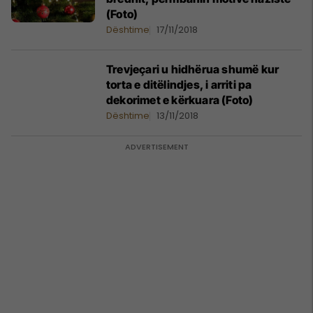
(Foto)
Dështime
17/11/2018
Trevjeçari u hidhërua shumë kur
torta e ditëlindjes, i arriti pa
dekorimet e kërkuara (Foto)
Dështime
13/11/2018