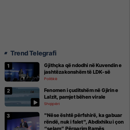
Trend Telegrafi
Gjithçka që ndodhi në Kuvendin e
jashtëzakonshëm të LDK-së
Politikë
Fenomen i çuditshëm në Gjirin e
Lalzit, pamjet bëhen virale
Shqipëri
"Nëse është përfshirë, ka gabuar
rëndë, nuk i falet", Abdixhiku i çon
“selam” Përparim Ramës