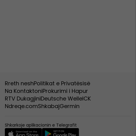
Rreth nesh
Politikat e Privatësisë
Na Kontaktoni
Prokurimi i Hapur
RTV Dukagjini
Deutsche Welle
ICK
Ndreqe.com
Shkabaj
Germin
Shkarkoje aplikacionin e Telegrafit