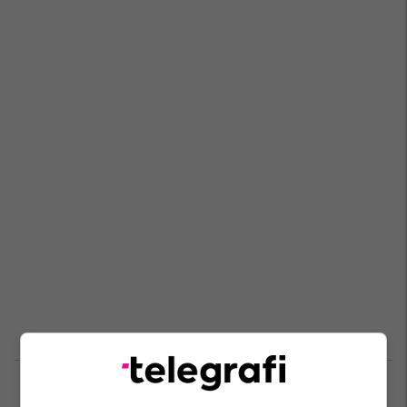
Halloween po afron, dhjetë shtëpitë
e dekoruara më së miri për natën e