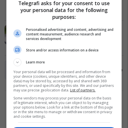
Telegrafi asks for your consent to use
frikshme (Foto)
your personal data for the following
Fun Lajme
26/10/2018
purposes:
Pakot me dekorimet e thyeshme,
Personalised advertising and content, advertising and
content measurement, audience research and
postieri i gjuajti shkallëve qëllimisht
services development
(Video)
Dështime
18/06/2018
Store and/or access information on a device
Learn more
Prindërit tregojnë format praktike
dhe të lira, për dekorimin e dhomave
Your personal data will be processed and information from
të fëmijëve (Foto)
your device (cookies, unique identifiers, and other device
data) may be stored by, accessed by and shared with 369
Lifestyle
10/12/2017
partners, or used specifically by this site. We and our partners
may use precise geolocation data.
List of partners.
Some vendors may process your personal data on the basis
1
of legitimate interest, which you can object to by managing
your options below. Look for a link at the bottom of this page
or in the site menu to manage or withdraw consent in privacy
and cookie settings.