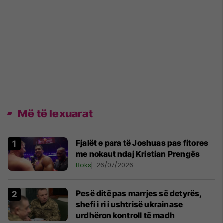
Më të lexuarat
Fjalët e para të Joshuas pas fitores
me nokaut ndaj Kristian Prengës
Boks
26/07/2026
Pesë ditë pas marrjes së detyrës,
shefi i ri i ushtrisë ukrainase
urdhëron kontroll të madh