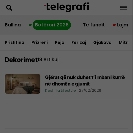
Ballina
Botërori 2026
Të fundit
Lajme
Prishtina
Prizreni
Peja
Ferizaj
Gjakova
Mitrov
Dekorimet
18 Artikuj
Gjërat që nuk duhet t’i mbani kurrë
në dhomën e gjumit
Këshilla Lifestyle
27/02/2026