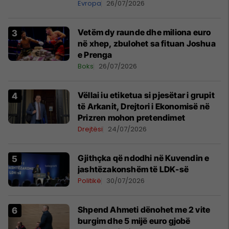
Evropa
26/07/2026
Vetëm dy raunde dhe miliona euro
në xhep, zbulohet sa fituan Joshua
e Prenga
Boks
26/07/2026
Vëllai iu etiketua si pjesëtar i grupit
të Arkanit, Drejtori i Ekonomisë në
Prizren mohon pretendimet
Drejtësi
24/07/2026
Gjithçka që ndodhi në Kuvendin e
jashtëzakonshëm të LDK-së
Politikë
30/07/2026
Shpend Ahmeti dënohet me 2 vite
burgim dhe 5 mijë euro gjobë