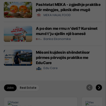
Pashtetat MEKA - zgjedhje praktike
për mëngjes, piknik dhe rrugë
MEKA HALAL FOOD
A po don me rrnu n’deti? Kursimet
mund t’ju sjellin një banesë
Banka Ekonomike
Mësoni kujdesin shëndetësor
përmes përvojës praktike me
EduCare
Edu Care
Jobs
Real Estate