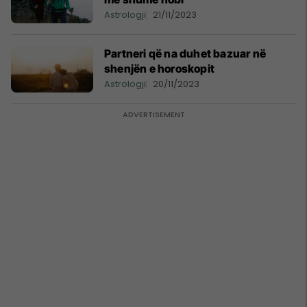
Astrologji
21/11/2023
Partneri që na duhet bazuar në
shenjën e horoskopit
Astrologji
20/11/2023