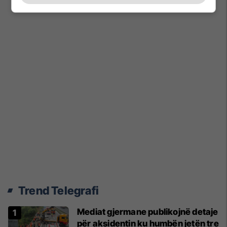
Trend Telegrafi
Mediat gjermane publikojnë detaje
për aksidentin ku humbën jetën tre