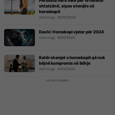
Periudha më e mirë për të mbetur
shtatzënë, sipas shenjës së
horoskopit
Astrologji
20/12/2023
Dashi: Horoskopi vjetor për 2024
Astrologji
18/12/2023
Katër shenjat e horoskopit që nuk
bëjnë kompromis në lidhje
Astrologji
14/12/2023