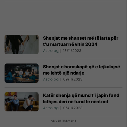
Shenjat me shanset më të larta për
t’u martuar në vitin 2024
Astrologji
13/11/2023
Shenjat e horoskopit që e tejkalojnë
me lehtë një ndarje
Astrologji
09/11/2023
Katër shenja që mund t’i japin fund
lidhjes deri në fund të nëntorit
Astrologji
06/11/2023