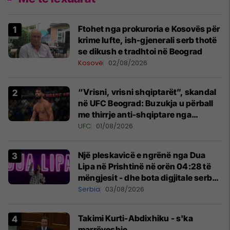
Ftohet nga prokuroria e Kosovës për
krime lufte, ish-gjenerali serb thotë
se dikush e tradhtoi në Beograd
Kosovë
02/08/2026
“Vrisni, vrisni shqiptarët”, skandal
në UFC Beograd: Buzukja u përball
me thirrje anti-shqiptare nga
tribunat
UFC
01/08/2026
Një pleskavicë e ngrënë nga Dua
Lipa në Prishtinë në orën 04:28 të
mëngjesit - dhe bota digjitale serbe
shpall gjendjen e luftës
Serbia
03/08/2026
Takimi Kurti-Abdixhiku - s'ka
marrëveshje