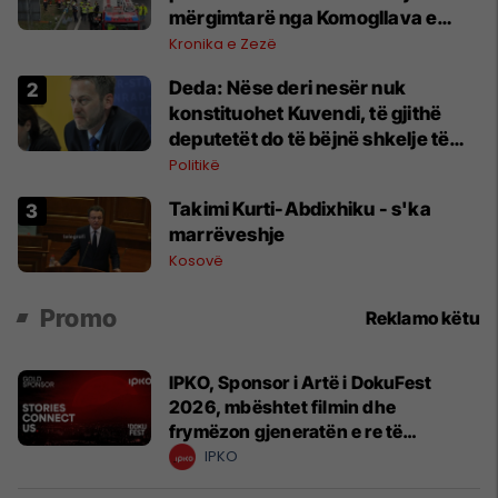
mërgimtarë nga Komogllava e
Ferizajt
Kronika e Zezë
Deda: Nëse deri nesër nuk
konstituohet Kuvendi, të gjithë
deputetët do të bëjnë shkelje të
rëndë kushtetuese
Politikë
Takimi Kurti-Abdixhiku - s'ka
marrëveshje
Kosovë
Promo
Reklamo këtu
IPKO, Sponsor i Artë i DokuFest
2026, mbështet filmin dhe
frymëzon gjeneratën e re të
krijuesve
IPKO