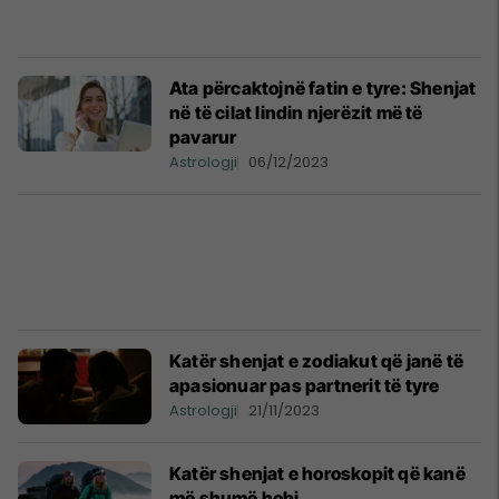
Ata përcaktojnë fatin e tyre: Shenjat
në të cilat lindin njerëzit më të
pavarur
Astrologji
06/12/2023
Katër shenjat e zodiakut që janë të
apasionuar pas partnerit të tyre
Astrologji
21/11/2023
Katër shenjat e horoskopit që kanë
më shumë hobi