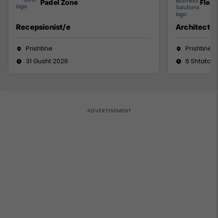
Padel Zone
Flex 
Recepsionist/e
Architect
Prishtine
Prishtinë
31 Gusht 2026
6 Shtator 