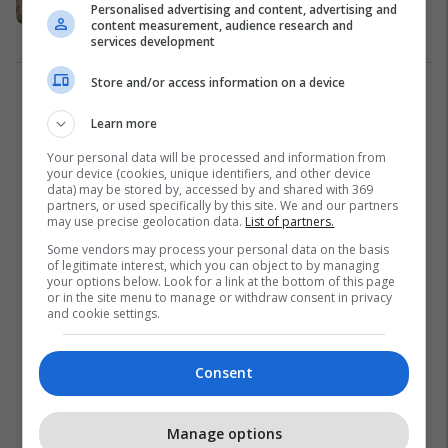
Personalised advertising and content, advertising and
deri në fund të tetorit
content measurement, audience research and
Astrologji
19/10/2023
services development
Store and/or access information on a device
2
Learn more
Your personal data will be processed and information from
your device (cookies, unique identifiers, and other device
data) may be stored by, accessed by and shared with 369
partners, or used specifically by this site. We and our partners
may use precise geolocation data.
List of partners.
Some vendors may process your personal data on the basis
of legitimate interest, which you can object to by managing
your options below. Look for a link at the bottom of this page
or in the site menu to manage or withdraw consent in privacy
and cookie settings.
Consent
Manage options