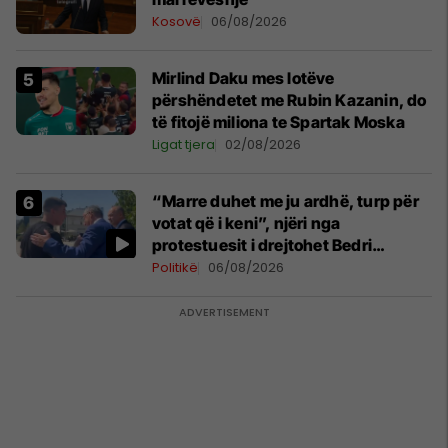
Kosovë
06/08/2026
Mirlind Daku mes lotëve
përshëndetet me Rubin Kazanin, do
të fitojë miliona te Spartak Moska
Ligat tjera
02/08/2026
“Marre duhet me ju ardhë, turp për
votat që i keni”, njëri nga
protestuesit i drejtohet Bedri
Hamzës
Politikë
06/08/2026