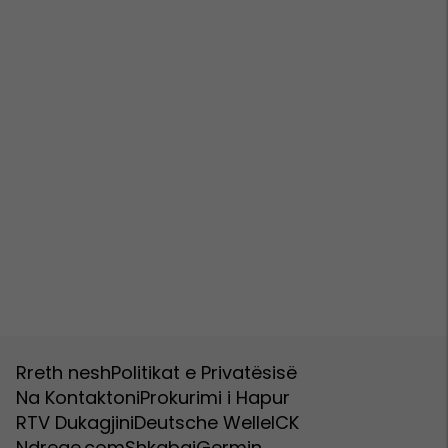
Rreth nesh
Politikat e Privatësisë
Na Kontaktoni
Prokurimi i Hapur
RTV Dukagjini
Deutsche Welle
ICK
Ndreqe.com
Shkabaj
Germin