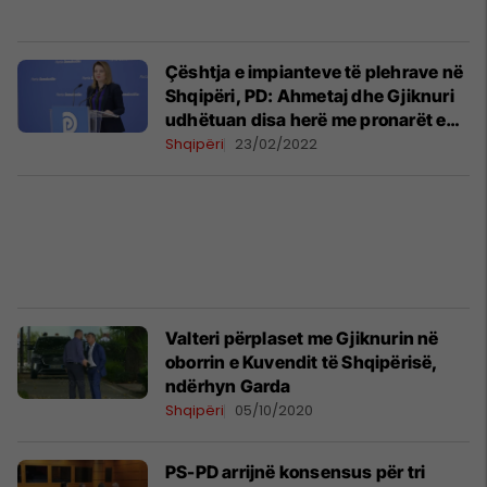
Çështja e impianteve të plehrave në
Shqipëri, PD: Ahmetaj dhe Gjiknuri
udhëtuan disa herë me pronarët e
shpallur në kërkim
Shqipëri
23/02/2022
Valteri përplaset me Gjiknurin në
oborrin e Kuvendit të Shqipërisë,
ndërhyn Garda
Shqipëri
05/10/2020
PS-PD arrijnë konsensus për tri