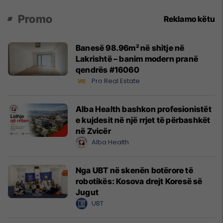
Promo
Reklamo këtu
Banesë 98.96m² në shitje në
Lakrishtë – banim modern pranë
qendrës #16060
Pro Real Estate
Alba Health bashkon profesionistët
e kujdesit në një rrjet të përbashkët
në Zvicër
Alba Health
Nga UBT në skenën botërore të
robotikës: Kosova drejt Koresë së
Jugut
UBT