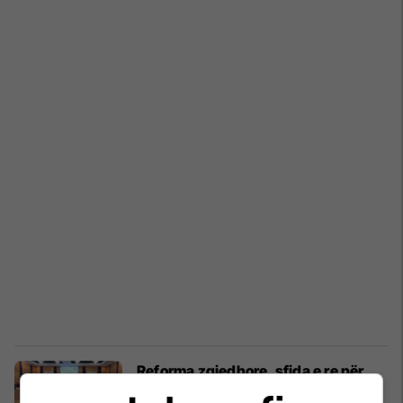
Reforma zgjedhore, sfida e re për
konsensus politik në Shqipëri