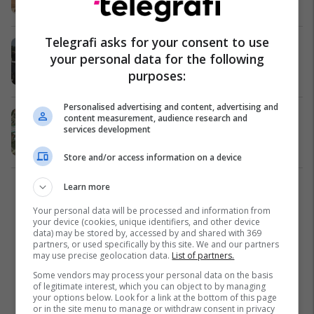
Shqipëri
14/10/2019
Telegrafi asks for your consent to use
Reagimi i ministrave të shkarkuar
your personal data for the following
nga Kryeministri Rama (Video)
purposes:
Shqipëri
28/12/2018
Personalised advertising and content, advertising and
Dunwell Haberman, tender të dytë
content measurement, audience research and
services development
11.7 milion eurosh
Shqipëri
11/12/2018
Store and/or access information on a device
Learn more
1
Your personal data will be processed and information from
your device (cookies, unique identifiers, and other device
data) may be stored by, accessed by and shared with 369
partners, or used specifically by this site. We and our partners
may use precise geolocation data.
List of partners.
Some vendors may process your personal data on the basis
of legitimate interest, which you can object to by managing
your options below. Look for a link at the bottom of this page
or in the site menu to manage or withdraw consent in privacy