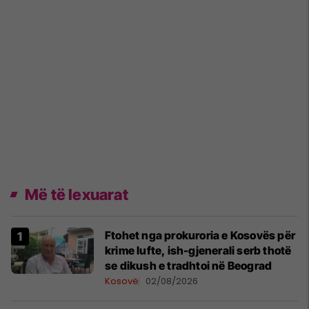
Më të lexuarat
Ftohet nga prokuroria e Kosovës për
krime lufte, ish-gjenerali serb thotë
se dikush e tradhtoi në Beograd
Kosovë
02/08/2026