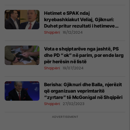
Hetimet e SPAK ndaj
kryebashkiakut Veliaj, Gjiknuri:
Duhet pritur rezultati i hetimeve
para se të themi se e pret burgu
Shqipëri
16/12/2024
Vota e shqiptarëve nga jashtë, PS
dhe PD “ok” në parim, por ende larg
për herësin në listë
Shqipëri
19/07/2024
Berisha: Gjiknuri dhe Balla, njerëzit
që organizuan veprimtaritë
“zyrtare” të McGonigal në Shqipëri
Shqipëri
27/02/2023