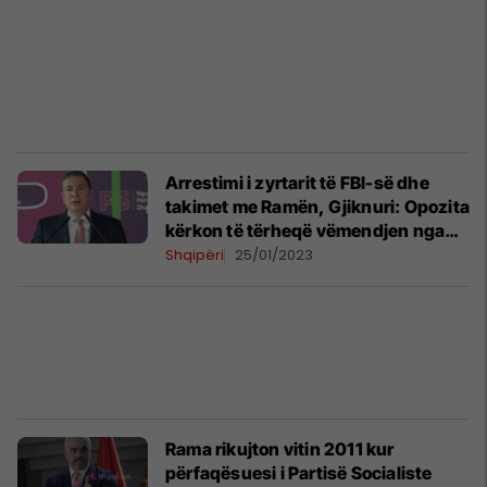
Arrestimi i zyrtarit të FBI-së dhe
takimet me Ramën, Gjiknuri: Opozita
kërkon të tërheqë vëmendjen nga
provat për 21 janarin
Shqipëri
25/01/2023
Rama rikujton vitin 2011 kur
përfaqësuesi i Partisë Socialiste