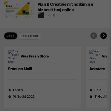
Plan B Creative rrit ndikimin e
biznesit tuaj online
Plan B
Jobs
Real Estate
Viva Fresh Store
Viva 
Pranues Malli
Arkatare
Ferizaj
Pejë
19 Gusht 2026
31 Gusht 2