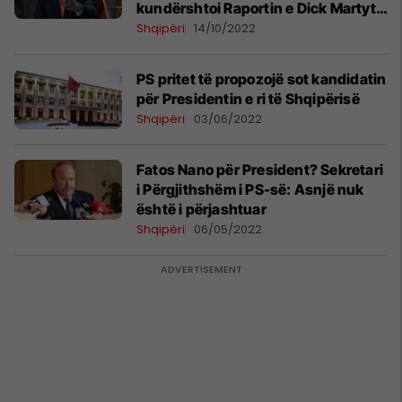
kundërshtoi Raportin e Dick Martyt
në Këshillin e Evropës
Shqipëri
14/10/2022
PS pritet të propozojë sot kandidatin
për Presidentin e ri të Shqipërisë
Shqipëri
03/06/2022
Fatos Nano për President? Sekretari
i Përgjithshëm i PS-së: Asnjë nuk
është i përjashtuar
Shqipëri
06/05/2022