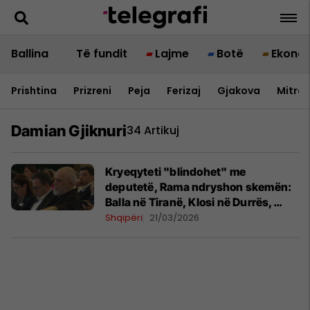
Ballina
Të fundit
Lajme
Botë
Ekono
Prishtina
Prizreni
Peja
Ferizaj
Gjakova
Mitrov
Damian Gjiknuri
34 Artikuj
Kryeqyteti "blindohet" me
deputetë, Rama ndryshon skemën:
Balla në Tiranë, Klosi në Durrës,
Manja në Dibër
Shqipëri
21/03/2026