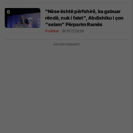
"Nëse është përfshirë, ka gabuar
rëndë, nuk i falet", Abdixhiku i çon
“selam” Përparim Ramës
Politikë
30/07/2026