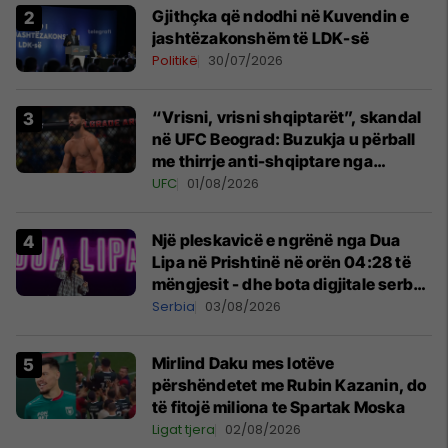
Gjithçka që ndodhi në Kuvendin e
jashtëzakonshëm të LDK-së
Politikë
30/07/2026
“Vrisni, vrisni shqiptarët”, skandal
në UFC Beograd: Buzukja u përball
me thirrje anti-shqiptare nga
tribunat
UFC
01/08/2026
Një pleskavicë e ngrënë nga Dua
Lipa në Prishtinë në orën 04:28 të
mëngjesit - dhe bota digjitale serbe
shpall gjendjen e luftës
Serbia
03/08/2026
Mirlind Daku mes lotëve
përshëndetet me Rubin Kazanin, do
të fitojë miliona te Spartak Moska
Ligat tjera
02/08/2026