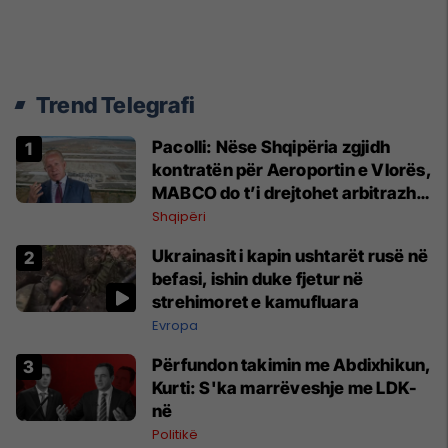
Trend Telegrafi
Pacolli: Nëse Shqipëria zgjidh
kontratën për Aeroportin e Vlorës,
MABCO do t’i drejtohet arbitrazhit
ndërkombëtar
Shqipëri
Ukrainasit i kapin ushtarët rusë në
befasi, ishin duke fjetur në
strehimoret e kamufluara
Evropa
Përfundon takimin me Abdixhikun,
Kurti: S'ka marrëveshje me LDK-
në
Politikë