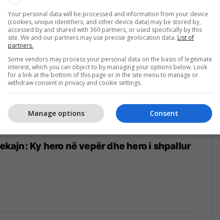
Your personal data will be processed and information from your device
(cookies, unique identifiers, and other device data) may be stored by,
accessed by and shared with 369 partners, or used specifically by this
site. We and our partners may use precise geolocation data.
List of
partners.
Some vendors may process your personal data on the basis of legitimate
interest, which you can object to by managing your options below. Look
for a link at the bottom of this page or in the site menu to manage or
withdraw consent in privacy and cookie settings.
Manage options
Consent
 Çekajn: Ky hero në vepër dhe hero i shpallur