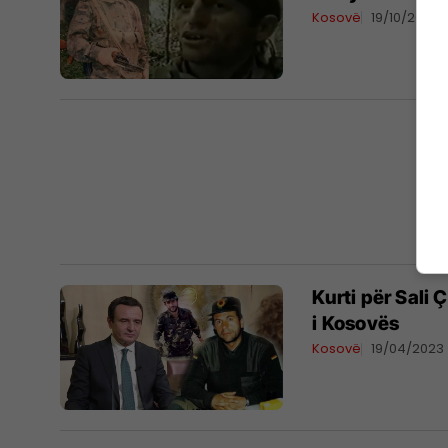
Kosovë
19/10/2023
​Kurti për Sali
i Kosovës
Kosovë
19/04/2023