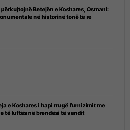
it përkujtojnë Betejën e Koshares, Osmani:
onumentale në historinë tonë të re
4
eja e Koshares i hapi rrugë furnizimit me
 të luftës në brendësi të vendit
4