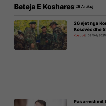
Beteja E Koshares
129 Artikuj
26 vjet nga Ko
Kosovës dhe S
Kosovë
09/04/202
Pas arrestimit 