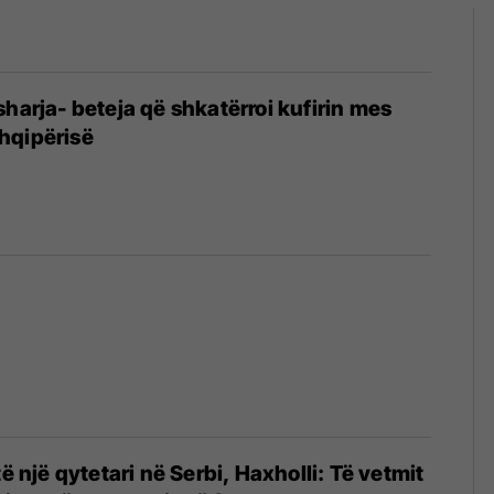
sharja- beteja që shkatërroi kufirin mes
hqipërisë
5
të një qytetari në Serbi, Haxholli: Të vetmit