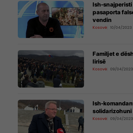
Ish-snajperist
pasaporta fals
vendin
Kosovë
10/04/2023
Familjet e dës
lirisë
Kosovë
09/04/202
Ish-komandanti
solidarizohuni
Kosovë
09/04/202