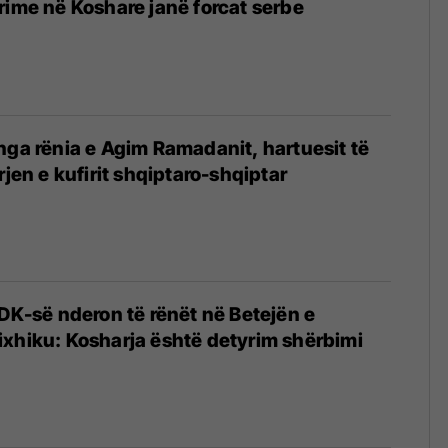
rime në Koshare janë forcat serbe
 nga rënia e Agim Ramadanit, hartuesit të
rjen e kufirit shqiptaro-shqiptar
LDK-së nderon të rënët në Betejën e
xhiku: Kosharja është detyrim shërbimi
4