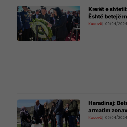
​Krerët e shtet
Është betejë m
Kosovë
09/04/202
Haradinaj: Bet
armatim zonave
Kosovë
09/04/202