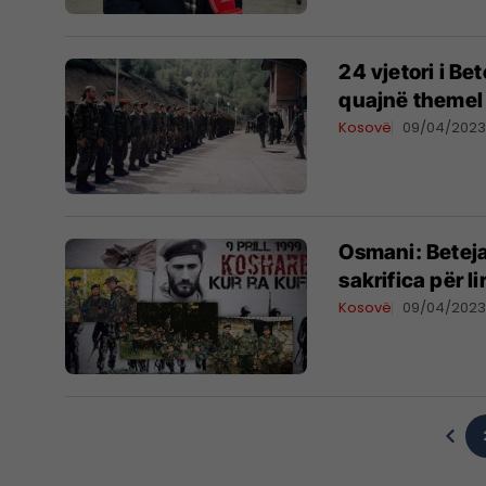
24 vjetori i Be
quajnë themel t
Kosovë
09/04/202
Osmani: Betej
sakrifica për l
Kosovë
09/04/202