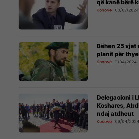
që kanë bërë k
Kosovë
03/07/2024
​Bëhen 25 vjet
planit për thye
Kosovë
11/04/2024
Delegacioni i 
Koshares, Abdi
ndaj atdheut
Kosovë
09/04/202