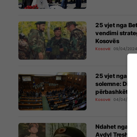
25 vjet nga Bet
vendimi strateg
Kosovës
Kosovë
09/04/202
25 vjet nga Be
solemne: Ditëm 
përbashkët
Kosovë
04/04/202
Ndahet nga jeta
Avdyl Treshnj