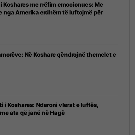
i i Koshares me rrëfim emocionues: Me
e nga Amerika erdhëm të luftojmë për
hmorëve: Në Koshare qëndrojnë themelet e
3
 i Koshares: Nderoni vlerat e luftës,
 me ata që janë në Hagë
3