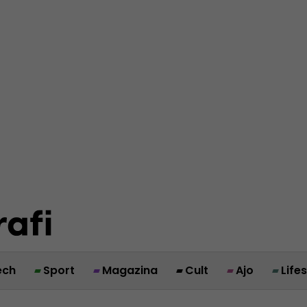
ech
Sport
Magazina
Cult
Ajo
Life