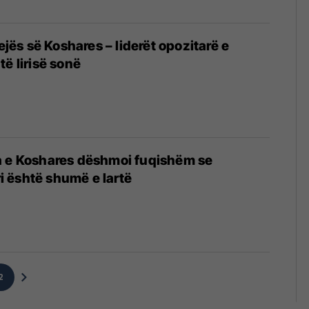
tejës së Koshares – liderët opozitarë e
ë lirisë sonë
3
a e Koshares dëshmoi fuqishëm se
iri është shumë e lartë
3
2