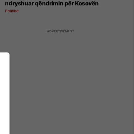
ndryshuar qëndrimin për Kosovën
Politikë