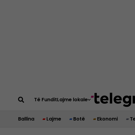
Të Fundit
Lajme lokale
Ballina
Lajme
Botë
Ekonomi
T