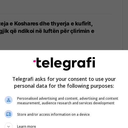
eja e Koshares dhe thyerja e kufirit,
jik që ndikoi në luftën për çlirimin e
4
teja e Koshares - Kuvendi me seancë
të mobilizohemi të gjithë në një front të
Telegrafi asks for your consent to use your
personal data for the following purposes:
4
Personalised advertising and content, advertising and content
measurement, audience research and services development
Store and/or access information on a device
 luftëtari i Betejës së Koshares, tropojani
eva
Learn more