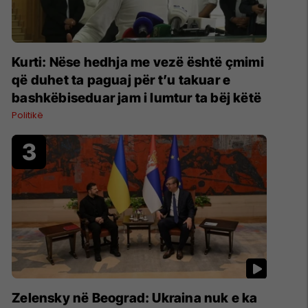
Kurti: Nëse hedhja me vezë është çmimi
që duhet ta paguaj për t’u takuar e
bashkëbiseduar jam i lumtur ta bëj këtë
Politikë
Zelensky në Beograd: Ukraina nuk e ka