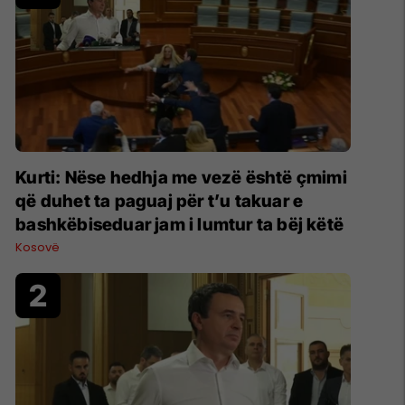
Kurti: Nëse hedhja me vezë është çmimi
që duhet ta paguaj për t’u takuar e
bashkëbiseduar jam i lumtur ta bëj këtë
Kosovë