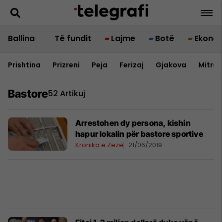
Ballina
Të fundit
Lajme
Botë
Ekono
Prishtina
Prizreni
Peja
Ferizaj
Gjakova
Mitrov
Bastore
52 Artikuj
Arrestohen dy persona, kishin
hapur lokalin për bastore sportive
Kronika e Zezë
21/06/2019