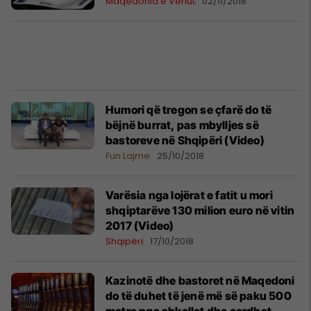
Maqedonia e Veriut
02/11/2018
Humori që tregon se çfarë do të
bëjnë burrat, pas mbylljes së
bastoreve në Shqipëri (Video)
Fun Lajme
25/10/2018
Varësia nga lojërat e fatit u mori
shqiptarëve 130 milion euro në vitin
2017 (Video)
Shqipëri
17/10/2018
Kazinotë dhe bastoret në Maqedoni
do të duhet të jenë më së paku 500