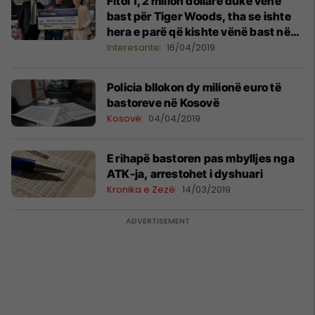
Fitoi 1,2 milion dollarë duke vënë
bast për Tiger Woods, tha se ishte
hera e parë që kishte vënë bast në
sport
Interesante
16/04/2019
Policia bllokon dy milionë euro të
bastoreve në Kosovë
Kosovë
04/04/2019
E rihapë bastoren pas mbylljes nga
ATK-ja, arrestohet i dyshuari
Kronika e Zezë
14/03/2019