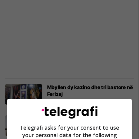
Mbyllen dy kazino dhe tri bastore në
Ferizaj
Kosovë
13/06/2018
Mbyllen edhe 4 bastore e kazino në
Ferizaj
Telegrafi asks for your consent to use
Kosovë
31/05/2018
your personal data for the following