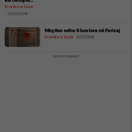
kërcënojnë
nënën
Kronika e Zezë
03/12/2018
Mbyllen edhe 6 bastore në Ferizaj
Kronika e Zezë
12/11/2018