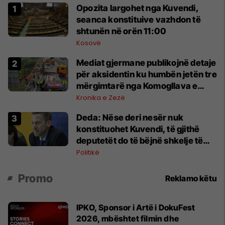
Opozita largohet nga Kuvendi,
seanca konstituive vazhdon të
shtunën në orën 11:00
Kosovë
Mediat gjermane publikojnë detaje
për aksidentin ku humbën jetën tre
mërgimtarë nga Komogllava e
Ferizajt
Kronika e Zezë
Deda: Nëse deri nesër nuk
konstituohet Kuvendi, të gjithë
deputetët do të bëjnë shkelje të
rëndë kushtetuese
Politikë
Promo
Reklamo këtu
IPKO, Sponsor i Artë i DokuFest
2026, mbështet filmin dhe