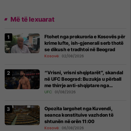
Më të lexuarat
Ftohet nga prokuroria e Kosovës për
krime lufte, ish-gjenerali serb thotë
se dikush e tradhtoi në Beograd
Kosovë
02/08/2026
“Vrisni, vrisni shqiptarët”, skandal
në UFC Beograd: Buzukja u përball
me thirrje anti-shqiptare nga
tribunat
UFC
01/08/2026
Opozita largohet nga Kuvendi,
seanca konstituive vazhdon të
shtunën në orën 11:00
Kosovë
06/08/2026