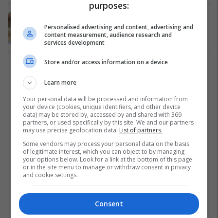
purposes:
Fillon mbyllja e kazinove dhe
Personalised advertising and content, advertising and
bastoreve në Ferizaj
content measurement, audience research and
Komunat
29/05/2018
services development
Store and/or access information on a device
2
Learn more
Your personal data will be processed and information from
your device (cookies, unique identifiers, and other device
data) may be stored by, accessed by and shared with 369
partners, or used specifically by this site. We and our partners
may use precise geolocation data.
List of partners.
Some vendors may process your personal data on the basis
of legitimate interest, which you can object to by managing
your options below. Look for a link at the bottom of this page
or in the site menu to manage or withdraw consent in privacy
and cookie settings.
Consent