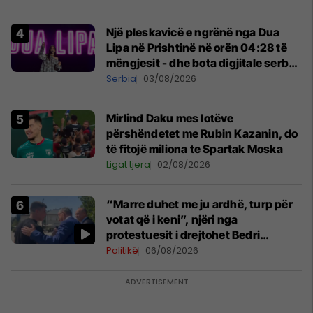
Një pleskavicë e ngrënë nga Dua
Lipa në Prishtinë në orën 04:28 të
mëngjesit - dhe bota digjitale serbe
shpall gjendjen e luftës
Serbia
03/08/2026
Mirlind Daku mes lotëve
përshëndetet me Rubin Kazanin, do
të fitojë miliona te Spartak Moska
Ligat tjera
02/08/2026
“Marre duhet me ju ardhë, turp për
votat që i keni”, njëri nga
protestuesit i drejtohet Bedri
Hamzës
Politikë
06/08/2026