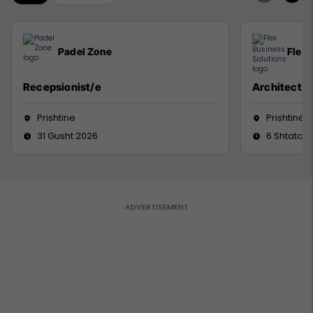
Padel Zone
Flex 
Recepsionist/e
Architect
Prishtine
Prishtinë
31 Gusht 2026
6 Shtator 