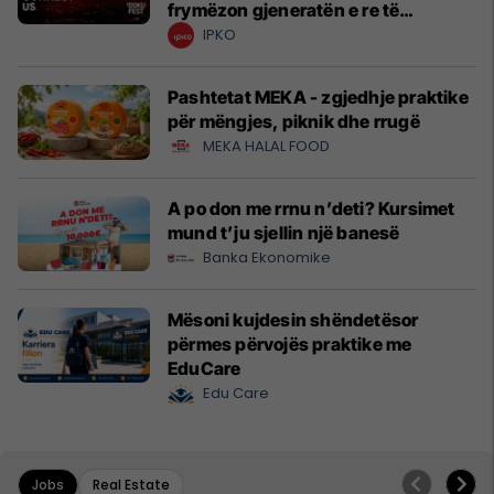
frymëzon gjeneratën e re të
krijuesve
IPKO
Pashtetat MEKA - zgjedhje praktike
për mëngjes, piknik dhe rrugë
MEKA HALAL FOOD
A po don me rrnu n’deti? Kursimet
mund t’ju sjellin një banesë
Banka Ekonomike
Mësoni kujdesin shëndetësor
përmes përvojës praktike me
EduCare
Edu Care
Jobs
Real Estate