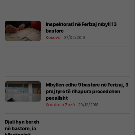
Inspektorati në Ferizaj mbyll 13
bastore
Kosovë
07/02/2019
Mbyllen edhe 9 bastore në Ferizaj, 3
prej tyre të rihapura procedohen
penalisht
Kronika e Zezë
20/12/2018
Djali hyn borxh
në bastore, ia