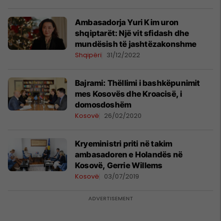
Ambasadorja Yuri Kim uron
shqiptarët: Një vit sfidash dhe
mundësish të jashtëzakonshme
Shqipëri
31/12/2022
Bajrami: Thëllimi i bashkëpunimit
mes Kosovës dhe Kroacisë, i
domosdoshëm
Kosovë
26/02/2020
Kryeministri priti në takim
ambasadoren e Holandës në
Kosovë, Gerrie Willems
Kosovë
03/07/2019