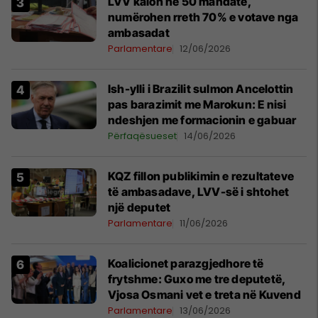
LVV kalon në 50 mandate,
numërohen rreth 70% e votave nga
ambasadat
Parlamentare
12/06/2026
Ish-ylli i Brazilit sulmon Ancelottin
pas barazimit me Marokun: E nisi
ndeshjen me formacionin e gabuar
Përfaqësueset
14/06/2026
KQZ fillon publikimin e rezultateve
të ambasadave, LVV-së i shtohet
një deputet
Parlamentare
11/06/2026
Koalicionet parazgjedhore të
frytshme: Guxo me tre deputetë,
Vjosa Osmani vet e treta në Kuvend
Parlamentare
13/06/2026