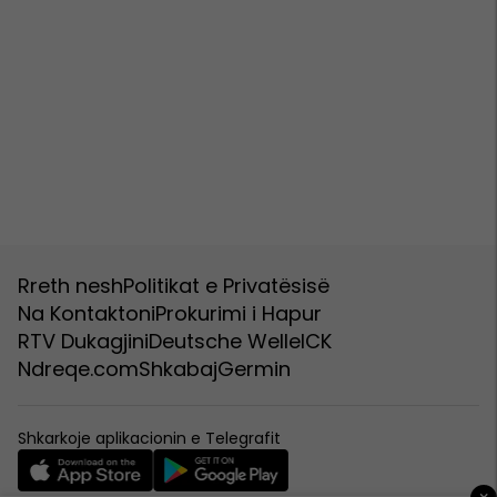
Rreth nesh
Politikat e Privatësisë
Na Kontaktoni
Prokurimi i Hapur
RTV Dukagjini
Deutsche Welle
ICK
Ndreqe.com
Shkabaj
Germin
Shkarkoje aplikacionin e Telegrafit