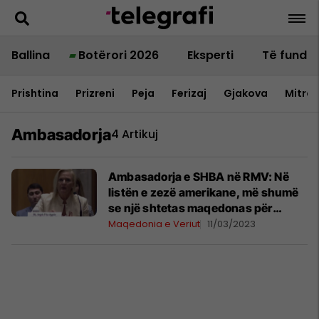
Ballina
Botërori 2026
Eksperti
Të fundit
Prishtina
Prizreni
Peja
Ferizaj
Gjakova
Mitrov
Ambasadorja
4 Artikuj
Ambasadorja e SHBA në RMV: Në
listën e zezë amerikane, më shumë
se një shtetas maqedonas për
përfshirje në korrupsion
Maqedonia e Veriut
11/03/2023