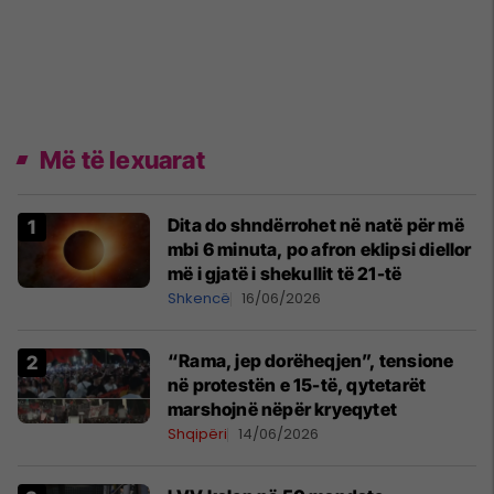
Më të lexuarat
Dita do shndërrohet në natë për më
mbi 6 minuta, po afron eklipsi diellor
më i gjatë i shekullit të 21-të
Shkencë
16/06/2026
“Rama, jep dorëheqjen”, tensione
në protestën e 15-të, qytetarët
marshojnë nëpër kryeqytet
Shqipëri
14/06/2026