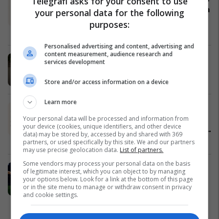
Telegrafi asks for your consent to use
njeriun dhe kujtesën – Meri Dishnica
your personal data for the following
promovon librin e ri në Librarinë
purposes:
Dukagjini
Dukagjini Bookstore
Personalised advertising and content, advertising and
content measurement, audience research and
IPKO zgjeron pakon “Diaspora”
services development
IPKO
Store and/or access information on a device
Learn more
Dhjetëra kompani Spitex, qindra
infermierë, një organizatë: Alba
Your personal data will be processed and information from
your device (cookies, unique identifiers, and other device
Health hap dyert më 26 Qershor në
data) may be stored by, accessed by and shared with 369
Cyrih
Alba Health
partners, or used specifically by this site. We and our partners
may use precise geolocation data.
List of partners.
Some vendors may process your personal data on the basis
Fito iPhone 17, LED TV 65 ose
of legitimate interest, which you can object to by managing
PlayStation 5 me çdo blerje të
your options below. Look for a link at the bottom of this page
or in the site menu to manage or withdraw consent in privacy
Renault Captur!
and cookie settings.
Auto Mita