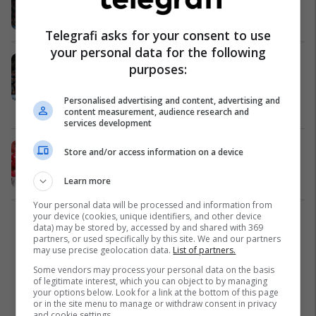
lojtarëve
Premier League
22/01/2022
Telegrafi asks for your consent to use
your personal data for the following
Notat e lojtarëve: Manchester
purposes:
United 3-2 Arsenal, Ronaldo i
pandalshëm
Personalised advertising and content, advertising and
Premier League
02/12/2021
content measurement, audience research and
services development
Solskjaer përgatit shitjen e shtatë
Store and/or access information on a device
lojtarëve në afatin e janarit
Premier League
19/09/2021
Learn more
Your personal data will be processed and information from
your device (cookies, unique identifiers, and other device
2
data) may be stored by, accessed by and shared with 369
partners, or used specifically by this site. We and our partners
may use precise geolocation data.
List of partners.
Some vendors may process your personal data on the basis
of legitimate interest, which you can object to by managing
your options below. Look for a link at the bottom of this page
or in the site menu to manage or withdraw consent in privacy
and cookie settings.