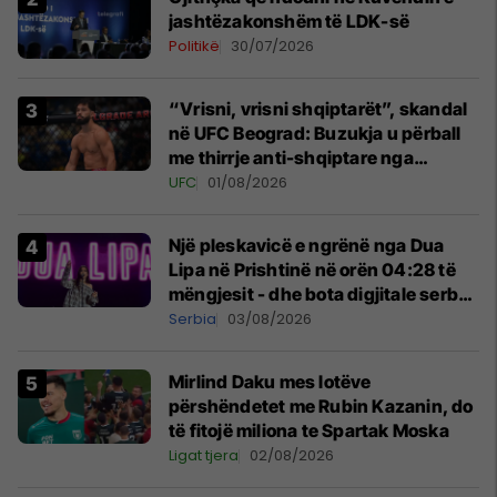
jashtëzakonshëm të LDK-së
Politikë
30/07/2026
“Vrisni, vrisni shqiptarët”, skandal
në UFC Beograd: Buzukja u përball
me thirrje anti-shqiptare nga
tribunat
UFC
01/08/2026
Një pleskavicë e ngrënë nga Dua
Lipa në Prishtinë në orën 04:28 të
mëngjesit - dhe bota digjitale serbe
shpall gjendjen e luftës
Serbia
03/08/2026
Mirlind Daku mes lotëve
përshëndetet me Rubin Kazanin, do
të fitojë miliona te Spartak Moska
Ligat tjera
02/08/2026