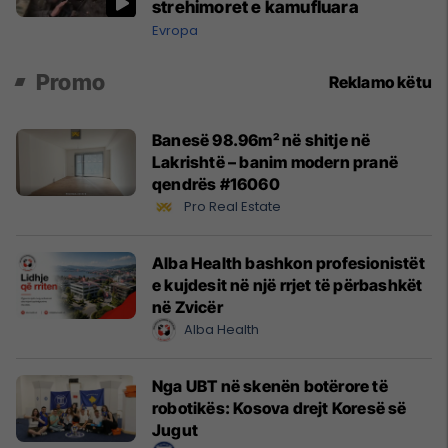
strehimoret e kamufluara
Evropa
Promo
Reklamo këtu
Banesë 98.96m² në shitje në
Lakrishtë – banim modern pranë
qendrës #16060
Pro Real Estate
Alba Health bashkon profesionistët
e kujdesit në një rrjet të përbashkët
në Zvicër
Alba Health
Nga UBT në skenën botërore të
robotikës: Kosova drejt Koresë së
Jugut