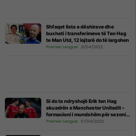
Shfaqet lista e dëshirave dhe
buxheti i transferimeve të Ten Hag
te Man Utd, 12 lojtarë do të largohen
Premier League
21/04/2022
Si do ta ndryshojë Erik ten Hag
skuadrën e Manchester Unitedit –
formacioni i mundshëm për sezonin
e ri
Premier League
07/04/2022