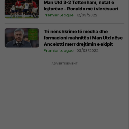
Man Utd 3-2 Tottenham, notat e
lojtarëve – Ronaldo më i vlerësuari
Premier League
12/03/2022
Tri nënshkrime të mëdha dhe
formacioni mahnitës i Man Utd nëse
Ancelotti merr drejtimin e ekipit
Premier League
03/03/2022