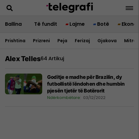
Ballina
Të fundit
Lajme
Botë
Ekono
Prishtina
Prizreni
Peja
Ferizaj
Gjakova
Mitrov
Alex Telles
64 Artikuj
Goditje e madhe për Brazilin, dy
futbollistë lëndohen dhe humbin
pjesën tjetër të Botërorit
Ndërkombëtare
03/12/2022