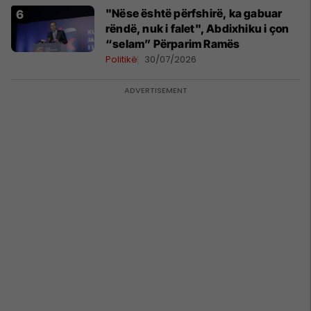
"Nëse është përfshirë, ka gabuar
rëndë, nuk i falet", Abdixhiku i çon
“selam” Përparim Ramës
Politikë
30/07/2026