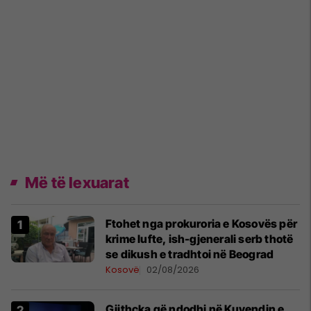
Më të lexuarat
Ftohet nga prokuroria e Kosovës për
krime lufte, ish-gjenerali serb thotë
se dikush e tradhtoi në Beograd
Kosovë
02/08/2026
Gjithçka që ndodhi në Kuvendin e