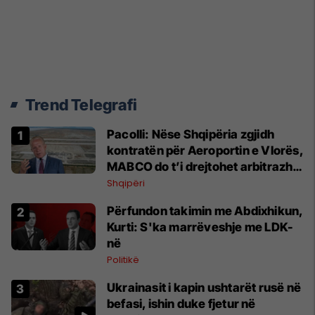
Trend Telegrafi
Pacolli: Nëse Shqipëria zgjidh
kontratën për Aeroportin e Vlorës,
MABCO do t’i drejtohet arbitrazhit
ndërkombëtar
Shqipëri
Përfundon takimin me Abdixhikun,
Kurti: S'ka marrëveshje me LDK-
në
Politikë
Ukrainasit i kapin ushtarët rusë në
befasi, ishin duke fjetur në