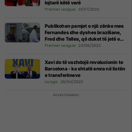
lojtarë këtë verë
Premier League
01/07/2022
Publikohen pamjet e një zënke mes
Fernandes dhe dyshes braziliane,
Fred dhe Telles, që duket të jetë e
inskenuar
Premier League
23/06/2022
Xavi do të vazhdojë revolucionin te
Barcelona - ka shtatë emra në listën
e transferimeve
La Liga
26/04/2022