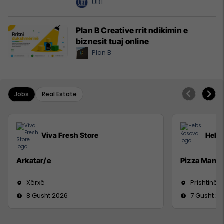
UBT
Plan B Creative rrit ndikimin e
biznesit tuaj online
Plan B
Jobs
Real Estate
Viva Fresh Store
Hebs
Arkatar/e
Pizza Man
Xërxë
Prishtinë
8 Gusht 2026
7 Gusht 2