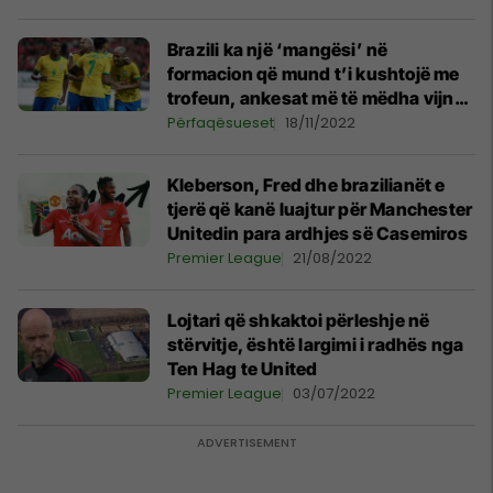
Brazili ka një ‘mangësi’ në
formacion që mund t’i kushtojë me
trofeun, ankesat më të mëdha vijnë
për Dani Alvesin
Përfaqësueset
18/11/2022
Kleberson, Fred dhe brazilianët e
tjerë që kanë luajtur për Manchester
Unitedin para ardhjes së Casemiros
Premier League
21/08/2022
Lojtari që shkaktoi përleshje në
stërvitje, është largimi i radhës nga
Ten Hag te United
Premier League
03/07/2022