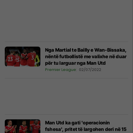
Nga Martial te Bailly e Wan-Bissaka,
nëntë futbollistë me valixhe në duar
për tu larguar nga Man Utd
Premier League
02/07/2022
Man Utd ka gati 'operacionin
fshesa', pritet të largohen deri në 15