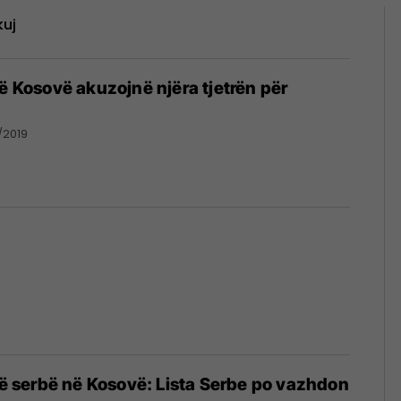
kuj
në Kosovë akuzojnë njëra tjetrën për
h
/2019
erë serbë në Kosovë: Lista Serbe po vazhdon