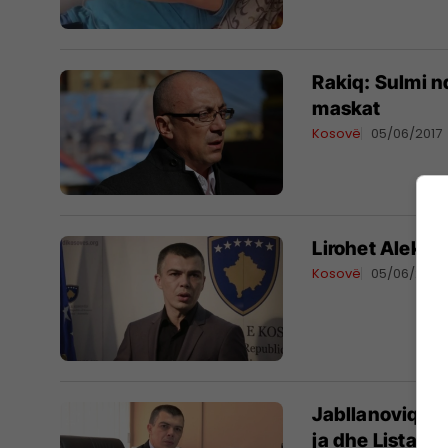
Rakiq: Sulmi nd
maskat
Kosovë
05/06/2017
Lirohet Aleksa
Kosovë
05/06/2017
Jabllanoviq: R
ja dhe Lista Se