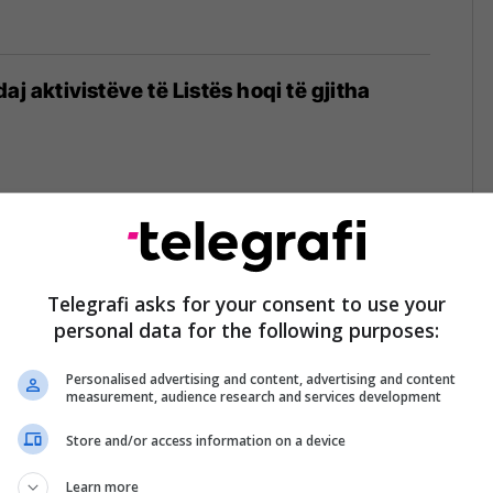
aj aktivistëve të Listës hoqi të gjitha
ndar Jabllanoviq
Telegrafi asks for your consent to use your
personal data for the following purposes:
Personalised advertising and content, advertising and content
measurement, audience research and services development
Store and/or access information on a device
afalët në Leposaviq, të porositur nga SNS-
rbe
Learn more