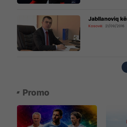
Jabllanoviq kër
Kosovë
21/09/2016
Promo