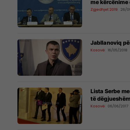
me kërcënime 
Zgjedhjet 2019
26/0
Jabllanoviq pë
Kosovë
16/05/2018
Lista Serbe me
të dëgjueshë
Kosovë
06/06/2017