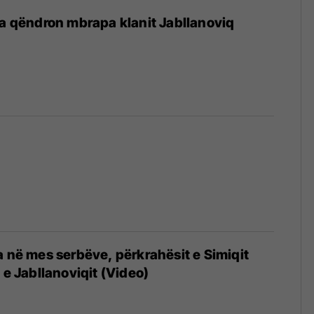
na qëndron mbrapa klanit Jabllanoviq
a në mes serbëve, përkrahësit e Simiqit
 e Jabllanoviqit (Video)