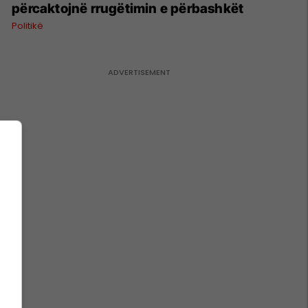
përcaktojnë rrugëtimin e përbashkët
Politikë