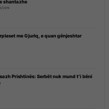
e shantazhe
9/2019
rplaset me Gjuriq, e quan gënjeshtar
sazh Prishtinës: Serbët nuk mund t’i bëni
m