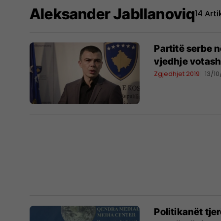
Aleksander Jabllanoviq
14 Arti
Partitë serbe 
vjedhje votas
Zgjedhjet 2019
13/10
Politikanët tj