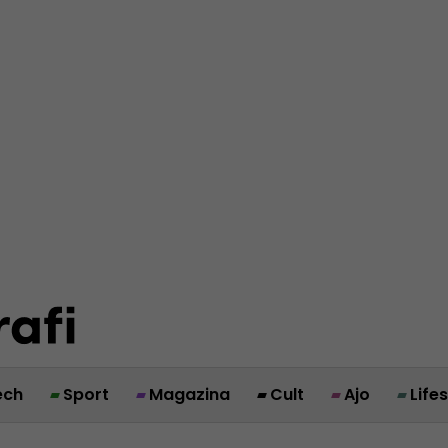
ech
Sport
Magazina
Cult
Ajo
Life