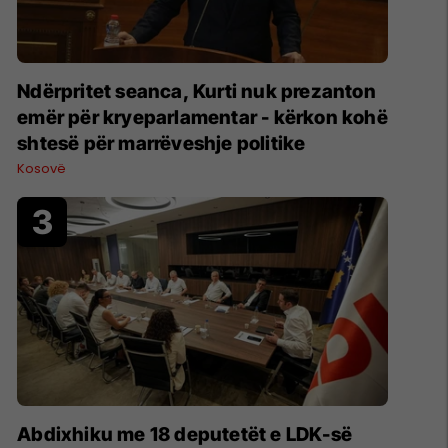
Ndërpritet seanca, Kurti nuk prezanton
emër për kryeparlamentar - kërkon kohë
shtesë për marrëveshje politike
Kosovë
Abdixhiku me 18 deputetët e LDK-së