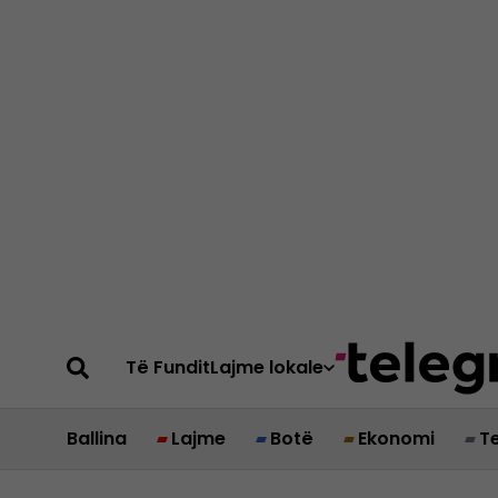
Të Fundit
Lajme lokale
Ballina
Lajme
Botë
Ekonomi
T