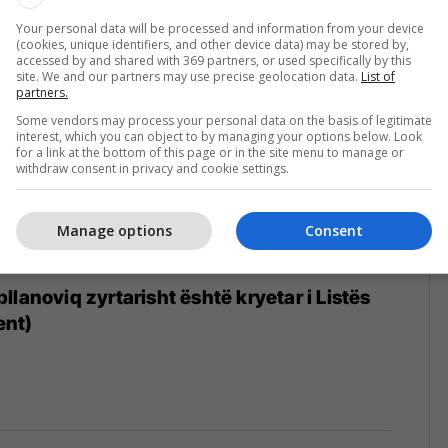
Your personal data will be processed and information from your device
(cookies, unique identifiers, and other device data) may be stored by,
accessed by and shared with 369 partners, or used specifically by this
site. We and our partners may use precise geolocation data.
List of
partners.
Some vendors may process your personal data on the basis of legitimate
interest, which you can object to by managing your options below. Look
for a link at the bottom of this page or in the site menu to manage or
withdraw consent in privacy and cookie settings.
Manage options
Consent
lanoviq zyrtarisht është kryetar i Listës
ent)