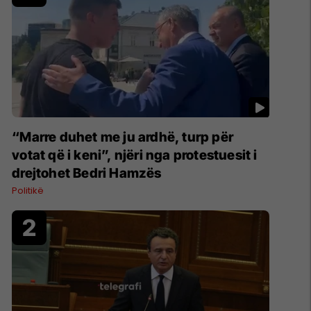
“Marre duhet me ju ardhë, turp për
votat që i keni”, njëri nga protestuesit i
drejtohet Bedri Hamzës
Politikë