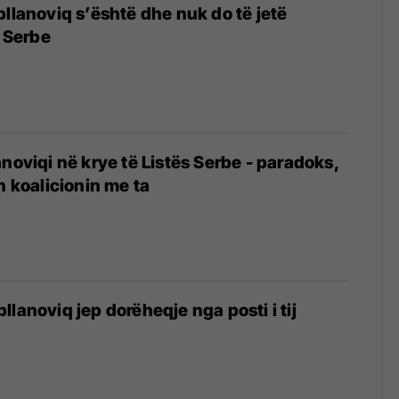
bllanoviq s’është dhe nuk do të jetë
s Serbe
anoviqi në krye të Listës Serbe - paradoks,
h koalicionin me ta
lanoviq jep dorëheqje nga posti i tij