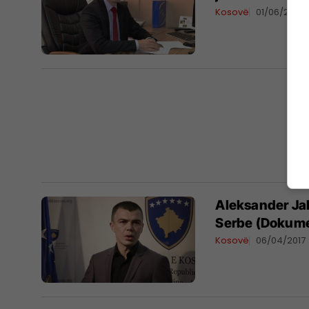
Kosovë
01/06/2017
Aleksander Jabl
Serbe (Dokum
Kosovë
06/04/2017