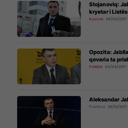
Stojanoviq: Ja
kryetar i Listë
Kosovë
06/04/2017
Opozita: Jabll
qeveria ta pris
Politikë
04/04/2017
Aleksandar Jabl
Prishtina
26/01/2017