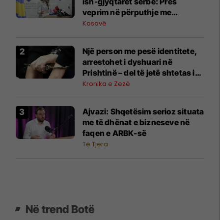
ish-gjyqtarët serbë: Pres
veprim në përputhje me
përgjegjësitë
Kosovë
Një person me pesë identitete,
arrestohet i dyshuari në
Prishtinë – del të jetë shtetas i
Shqipërisë, i dënuar për vrasje
Kronika e Zezë
Ajvazi: Shqetësim serioz situata
me të dhënat e bizneseve në
faqen e ARBK-së
Të Tjera
Në trend Botë