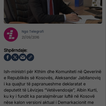
Nga
Telegrafi
21/09/2016
Ish-ministri për Kthim dhe Komuniteti në Qeverinë
e Republikës së Kosovës, Aleksandar Jabllanoviq
i ka quajtur të papranueshme deklaratat e
deputetit të Lëvizjes “Vetëvendosje”, Albin Kurti,
ku ky i fundit ka paralajmëruar luftë në Kosovë
nëse kalon versioni aktual i Demarkacionit me