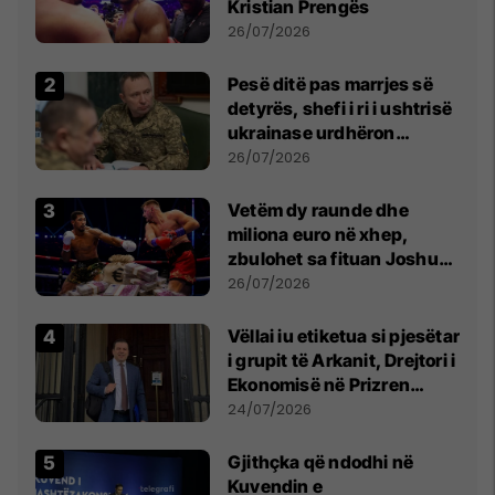
Kristian Prengës
26/07/2026
Pesë ditë pas marrjes së
detyrës, shefi i ri i ushtrisë
ukrainase urdhëron
kontroll të madh
26/07/2026
Vetëm dy raunde dhe
miliona euro në xhep,
zbulohet sa fituan Joshua
e Prenga
26/07/2026
Vëllai iu etiketua si pjesëtar
i grupit të Arkanit, Drejtori i
Ekonomisë në Prizren
mohon pretendimet
24/07/2026
Gjithçka që ndodhi në
Kuvendin e