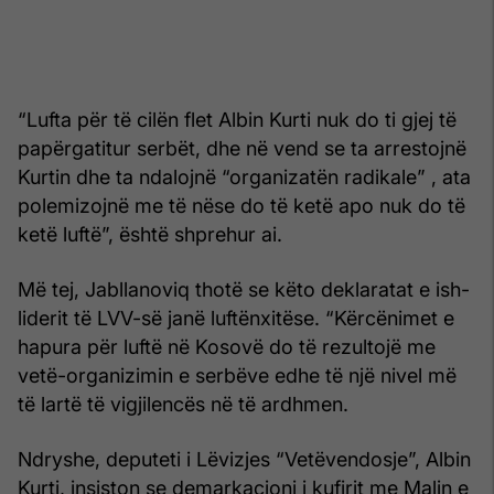
“Lufta për të cilën flet Albin Kurti nuk do ti gjej të
papërgatitur serbët, dhe në vend se ta arrestojnë
Kurtin dhe ta ndalojnë “organizatën radikale” , ata
polemizojnë me të nëse do të ketë apo nuk do të
ketë luftë”, është shprehur ai.
Më tej, Jabllanoviq thotë se këto deklaratat e ish-
liderit të LVV-së janë luftënxitëse. “Kërcënimet e
hapura për luftë në Kosovë do të rezultojë me
vetë-organizimin e serbëve edhe të një nivel më
të lartë të vigjilencës në të ardhmen.
Ndryshe, deputeti i Lëvizjes “Vetëvendosje”, Albin
Kurti, insiston se demarkacioni i kufirit me Malin e