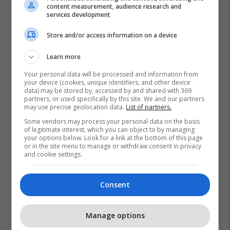
content measurement, audience research and
services development
Store and/or access information on a device
Learn more
Your personal data will be processed and information from
your device (cookies, unique identifiers, and other device
data) may be stored by, accessed by and shared with 369
partners, or used specifically by this site. We and our partners
may use precise geolocation data.
List of partners.
Some vendors may process your personal data on the basis
of legitimate interest, which you can object to by managing
your options below. Look for a link at the bottom of this page
or in the site menu to manage or withdraw consent in privacy
Albin Kurti
Aleksander Jabllanoviq
and cookie settings.
Consent
Manage options