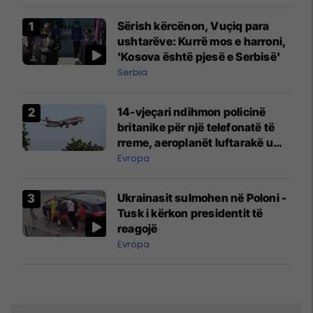
Sërish kërcënon, Vuçiq para
ushtarëve: Kurrë mos e harroni,
'Kosova është pjesë e Serbisë'
Serbia
14-vjeçari ndihmon policinë
britanike për një telefonatë të
rreme, aeroplanët luftarakë u
ngritën në ajër për të
Evropa
interceptuar fluturaken e Qatar
Airways që po shkonte drejt
Ukrainasit sulmohen në Poloni -
Mançesterit
Tusk i kërkon presidentit të
reagojë
Evropa