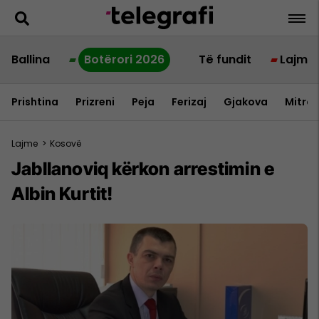
Ballina
Botërori 2026
Të fundit
Lajme
Prishtina
Prizreni
Peja
Ferizaj
Gjakova
Mitrov
Lajme
>
Kosovë
Jabllanoviq kërkon arrestimin e
Albin Kurtit!