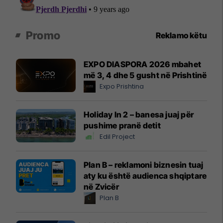
Promo
Reklamo këtu
EXPO DIASPORA 2026 mbahet
më 3, 4 dhe 5 gusht në Prishtinë
Expo Prishtina
Holiday In 2 – banesa juaj për
pushime pranë detit
Edil Project
Plan B – reklamoni biznesin tuaj
aty ku është audienca shqiptare
në Zvicër
Plan B