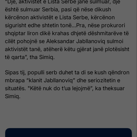
“Dje, aktivistët e Lista Serbe janë sulmuar, dje
është sulmuar Serbia, pasi që nëse dikush
kërcënon aktivistët e Lista Serbe, kërcënon
sigurisht edhe shtetin tonë...Pra, nëse prokurori
shqiptar liron dikë krahas dhjetë dëshmitarëve të
cilët pohojnë se Aleksandar Jabllanoviq sulmoi
aktivistët tanë, atëherë këtu gjërat janë plotësisht
të qarta”, tha Simiq.
Sipas tij, populli serb duhet ta di se kush qëndron
mbrapa “klanit Jabllanoviq” dhe seriozitetin e
situatës. "Këtë nuk do t’ua lejojmë”, ka theksuar
Simiq.