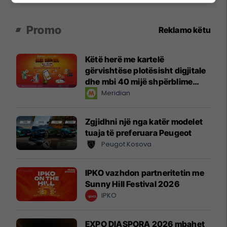
Promo
Reklamo këtu
Këtë herë me kartelë
gërvishtëse plotësisht digjitale
dhe mbi 40 mijë shpërblime
instant!
Meridian
Zgjidhni një nga katër modelet
tuaja të preferuara Peugeot
Peugot Kosova
IPKO vazhdon partneritetin me
Sunny Hill Festival 2026
IPKO
EXPO DIASPORA 2026 mbahet