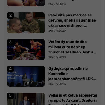
26/07/2026
Pesë ditë pas marrjes së
detyrës, shefi i ri i ushtrisë
ukrainase urdhëron
kontroll të madh
26/07/2026
Vetëm dy raunde dhe
miliona euro në xhep,
zbulohet sa fituan Joshua
e Prenga
26/07/2026
Gjithçka që ndodhi në
Kuvendin e
jashtëzakonshëm të LDK-
së
30/07/2026
Vëllai iu etiketua si pjesëtar
i grupit të Arkanit, Drejtori i