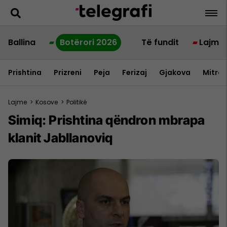
Ballina
Botërori 2026
Të fundit
Lajme
Prishtina
Prizreni
Peja
Ferizaj
Gjakova
Mitrov
Lajme
>
Kosove
>
Politikë
Simiq: Prishtina qëndron mbrapa
klanit Jabllanoviq