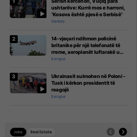
Sërish kërcënon, Vuçiq para
ushtarëve: Kurrë mos e harroni,
'Kosova është pjesë e Serbisë'
Serbia
14-vjeçari ndihmon policinë
britanike për një telefonatë të
rreme, aeroplanët luftarakë u
ngritën në ajër për të
Evropa
interceptuar fluturaken e Qatar
Airways që po shkonte drejt
Ukrainasit sulmohen në Poloni -
Mançesterit
Tusk i kërkon presidentit të
reagojë
Evropa
Jobs
Real Estate