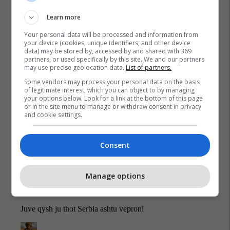
Learn more
Your personal data will be processed and information from
your device (cookies, unique identifiers, and other device
data) may be stored by, accessed by and shared with 369
Aleksander Jabllanoviq
Branimir Stojanoviq
partners, or used specifically by this site. We and our partners
may use precise geolocation data.
List of partners.
Some vendors may process your personal data on the basis
of legitimate interest, which you can object to by managing
your options below. Look for a link at the bottom of this page
or in the site menu to manage or withdraw consent in privacy
and cookie settings.
Consent
Manage options