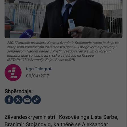
280:"Zamenik premijera Kosova Branimir Stojanovic rekao je da je sa
evropskim komesarom za susedsku politiku i pregovore o prosirenju
Johanesom Hanom danas u Pristini razgovarao o svim otvorenim
temama koje su vazne za srpsku zajednicu na Kosovu.
(BETAPHOTO/Armenija Zajmi Besevic/DR)
Nga
Telegrafi
06/04/2017
Zëvendëskryeministri i Kosovës nga Lista Serbe,
Branimir Stojanoviq, ka thënë se Aleksandar