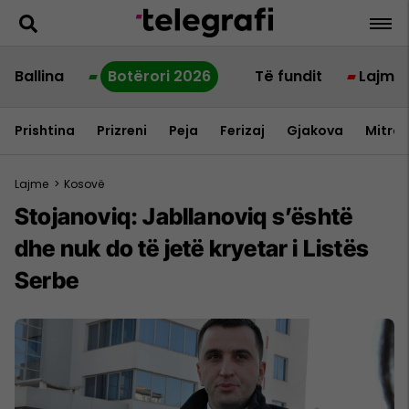
Ballina
Botërori 2026
Të fundit
Lajme
Prishtina
Prizreni
Peja
Ferizaj
Gjakova
Mitrov
Lajme
>
Kosovë
Stojanoviq: Jabllanoviq s’është
dhe nuk do të jetë kryetar i Listës
Serbe