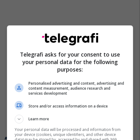
Telegrafi asks for your consent to use
your personal data for the following
purposes:
Personalised advertising and content, advertising and
content measurement, audience research and
services development
Store and/or access information on a device
Learn more
Your personal data will be processed and information from
your device (cookies, unique identifiers, and other device
Trend Telegrafi
data) may be stored by, accessed by and shared with 369