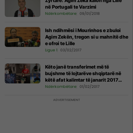
Zyrtare: Agim Zeka kalon nga Lille
në Portugali te Varzimi
Ndërkombëtare
09/01/2018
Ish ndihmësi i Mourinhos e zbuloi
Agim Zekën, tregon si u mahnitë dhe
e ofroi te Lille
Ligue 1
03/02/2017
Këto janë transferimet më të
bujshme të lojtarëve shqiptarë në
këtë afat kalimtar të janarit 2017
(Foto)
Ndërkombëtare
01/02/2017