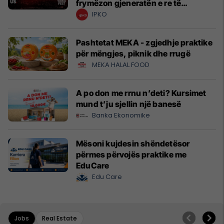
frymëzon gjeneratën e re të
krijuesve
IPKO
Pashtetat MEKA - zgjedhje praktike
për mëngjes, piknik dhe rrugë
MEKA HALAL FOOD
A po don me rrnu n’deti? Kursimet
mund t’ju sjellin një banesë
Banka Ekonomike
Mësoni kujdesin shëndetësor
përmes përvojës praktike me
EduCare
Edu Care
Jobs
Real Estate