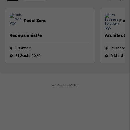
Padel Zone
Flex 
Recepsionist/e
Architect
Prishtine
Prishtinë
31 Gusht 2026
6 Shtator 