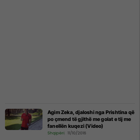
Agim Zeka, djaloshi nga Prishtina që
po çmend të gjithë me golat e tij me
fanellën kuqezi (Video)
Shqipëri
11/10/2016