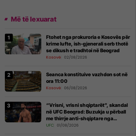
Më të lexuarat
Ftohet nga prokuroria e Kosovës për
krime lufte, ish-gjenerali serb thotë
se dikush e tradhtoi në Beograd
Kosovë
02/08/2026
Seanca konstituive vazhdon sot në
ora 11:00
Kosovë
06/08/2026
“Vrisni, vrisni shqiptarët”, skandal
në UFC Beograd: Buzukja u përball
me thirrje anti-shqiptare nga
tribunat
UFC
01/08/2026