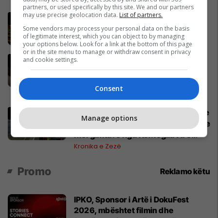
partners, or used specifically by this site. We and our partners
may use precise geolocation data.
List of partners.
Seanca konstituive vazhdon sot
në ora 11:00
Some vendors may process your personal data on the basis
of legitimate interest, which you can object to by managing
Kosovë
your options below. Look for a link at the bottom of this page
or in the site menu to manage or withdraw consent in privacy
Deda: Nëse deri nesër nuk
and cookie settings.
konstituohet Kuvendi, të gjithë
deputetët do të bëjnë shkelje të
Consent
rëndë kushtetuese
Politikë
Mediat gjermane publikojnë detaje
Manage options
për aksidentin ku humbën jetën tre
mërgimtarë nga Komogllava e
Ferizajt
Kronika e Zezë
Promo
Reklamo këtu
IPKO, Sponsor i Artë i DokuFest
2026, mbështet filmin dhe