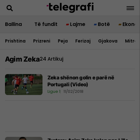
Ballina
Të fundit
Lajme
Botë
Ekono
Prishtina
Prizreni
Peja
Ferizaj
Gjakova
Mitrov
Agim Zeka
24 Artikuj
Zeka shënon golin e parë në
Portugali (Video)
Ligue 1
11/02/2018