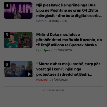
Një pleskavicë e ngrënë nga Dua
Lipa në Prishtinë në orën 04:28 të
mëngjesit - dhe bota digjitale serbe
shpall gjendjen e luftës
Serbia
03/08/2026
Mirlind Daku mes lotëve
përshëndetet me Rubin Kazanin, do
të fitojë miliona te Spartak Moska
Ligat tjera
02/08/2026
“Marre duhet me ju ardhë, turp për
votat që i keni”, njëri nga
protestuesit i drejtohet Bedri
Hamzës
Politikë
06/08/2026