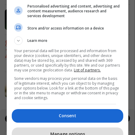
Personalised advertising and content, advertising and
content measurement, audience research and
Përzgjedhja javore: katër mundësi
services development
për banim dhe investim
Telegrafi Real Estate
Store and/or access information on a device
Learn more
BookFest vazhdon rrugëtimin në
Gjilan pas suksesit të
Your personal data will be processed and information from
your device (cookies, unique identifiers, and other device
jashtëzakonshëm në Prishtinë
data) may be stored by, accessed by and shared with 369
Dukagjini Bookstore
partners, or used specifically by this site. We and our partners
may use precise geolocation data.
List of partners.
Some vendors may process your personal data on the basis
Bëhu ekspert i Real Estate me UBT
of legitimate interest, which you can object to by managing
UBT
your options below. Look for a link at the bottom of this page
or in the site menu to manage or withdraw consent in privacy
and cookie settings.
Consent
Jobs
Real Estate
Manage options