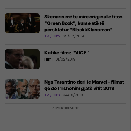
Skenarin më të mirë origjinal e fiton
"Green Book", kurse atë të
përshtatur "BlackkKlansman"
TV / Film
25/02/2019
Kritikë filmi: “VICE”
Filmi
01/02/2019
Nga Tarantino deri te Marvel - filmat
që do t’i shohim gjatë vitit 2019
TV / Film
04/01/2019