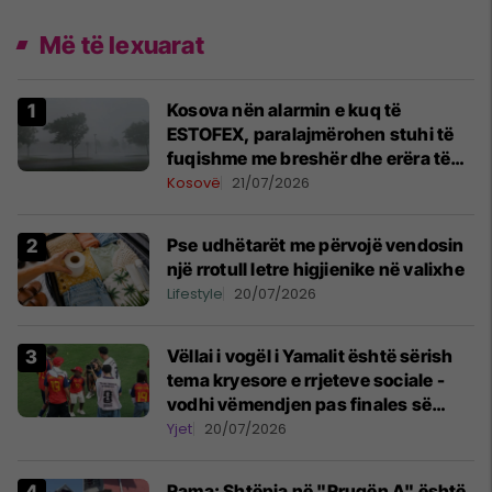
Më të lexuarat
Kosova nën alarmin e kuq të
ESTOFEX, paralajmërohen stuhi të
fuqishme me breshër dhe erëra të
forta
Kosovë
21/07/2026
Pse udhëtarët me përvojë vendosin
një rrotull letre higjienike në valixhe
Lifestyle
20/07/2026
Vëllai i vogël i Yamalit është sërish
tema kryesore e rrjeteve sociale -
vodhi vëmendjen pas finales së
Kupës së Botës
Yjet
20/07/2026
Rama: Shtëpia në "Rrugën A" është