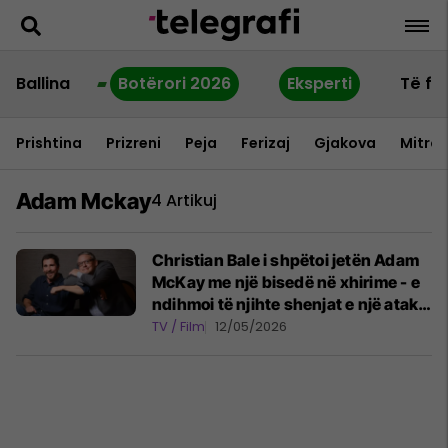
Ballina
Botërori 2026
Eksperti
Të fu
Prishtina
Prizreni
Peja
Ferizaj
Gjakova
Mitrov
Adam Mckay
4 Artikuj
Christian Bale i shpëtoi jetën Adam
McKay me një bisedë në xhirime - e
ndihmoi të njihte shenjat e një ataku
në zemër
TV / Film
12/05/2026